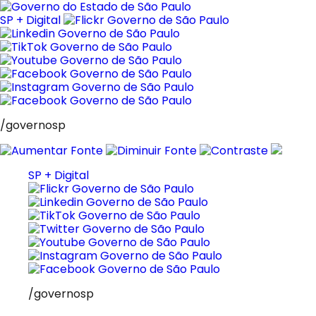
Pular
para
SP + Digital
o
conteúdo
/governosp
SP + Digital
/governosp