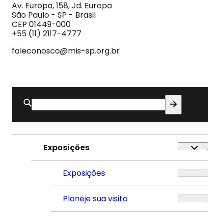
Imagem
Av. Europa, 158, Jd. Europa
e
São Paulo - SP - Brasil
do
CEP 01449-000
Som
+55 (11) 2117-4777
faleconosco@mis-sp.org.br
Buscar
por:
Exposições
Exposições
Planeje sua visita