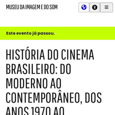
Men
MIS
Museu
Prin
da
Imagem
e
do
Este evento já passou.
Som
HISTÓRIA DO CINEMA
BRASILEIRO: DO
MODERNO AO
CONTEMPORÂNEO, DOS
ANOS 1970 AO