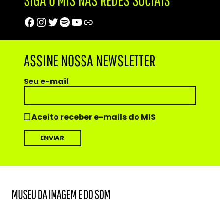
Facebook
Instagram
Twitter
Spotify
Youtube
Trip Advisor
ASSINE NOSSA NEWSLETTER
Seu e-mail
Aceito receber e-mails do MIS
MIS
Museu
da