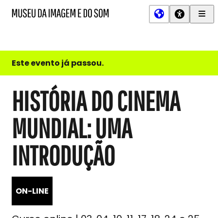
Men
MIS
Museu
Prin
da
Imagem
e
do
Este evento já passou.
Som
HISTÓRIA DO CINEMA
MUNDIAL: UMA
INTRODUÇÃO
ON-LINE