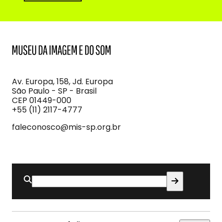
MIS
Museu
da
Imagem
Av. Europa, 158, Jd. Europa
e
São Paulo - SP - Brasil
do
CEP 01449-000
Som
+55 (11) 2117-4777
faleconosco@mis-sp.org.br
Buscar
por: