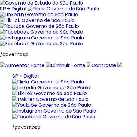
Pular
para
SP + Digital
o
conteúdo
/governosp
SP + Digital
/governosp