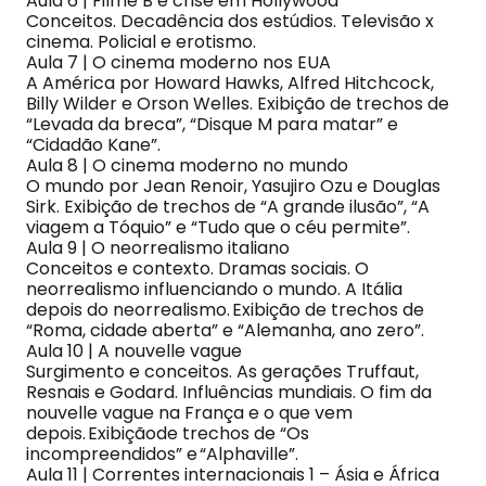
Aula 6 | Filme B e crise em Hollywood
Conceitos. Decadência dos estúdios. Televisão x
cinema. Policial e erotismo.
Aula 7 | O cinema moderno nos EUA
A América por Howard Hawks, Alfred Hitchcock,
Billy Wilder e Orson Welles. Exibição de trechos de
“Levada da breca”, “Disque M para matar” e
“Cidadão Kane”.
Aula 8 | O cinema moderno no mundo
O mundo por Jean Renoir, Yasujiro Ozu e Douglas
Sirk. Exibição de trechos de “A grande ilusão”, “A
viagem a Tóquio” e “Tudo que o céu permite”.
Aula 9 | O neorrealismo italiano
Conceitos e contexto. Dramas sociais. O
neorrealismo influenciando o mundo. A Itália
depois do neorrealismo. Exibição de trechos de
“Roma, cidade aberta” e “Alemanha, ano zero”.
Aula 10 | A nouvelle vague
Surgimento e conceitos. As gerações Truffaut,
Resnais e Godard. Influências mundiais. O fim da
nouvelle vague na França e o que vem
depois. Exibiçãode trechos de “Os
incompreendidos” e “Alphaville”.
Aula 11 | Correntes internacionais 1 – Ásia e África