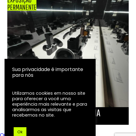
PERMANENTE
Sua privacidade é importante
para nós
Utilizamos cookies em nosso site
para oferecer a você uma
experiência mais relevante e para
analisarmos as visitas que
LINHA DO TEMPO DA FOTOGRAFIA
recebemos no site.
EXPOSIÇÃO
Ok
Ouvidoria