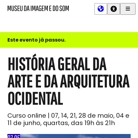
Men
MIS
Museu
Prin
da
Imagem
e
do
Este evento já passou.
Som
HISTÓRIA GERAL DA
ARTE E DA ARQUITETURA
OCIDENTAL
Curso online | 07, 14, 21, 28 de maio, 04 e
11 de junho, quartas, das 19h às 21h
07.05