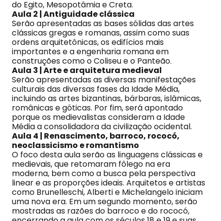
do Egito, Mesopotâmia e Creta.
Aula 2 | Antiguidade clássica
Serão apresentadas as bases sólidas das artes
clássicas gregas e romanas, assim como suas
ordens arquitetônicas, os edifícios mais
importantes e a engenharia romana em
construções como o Coliseu e o Panteão.
Aula 3 | Arte e arquitetura medieval
Serão apresentadas as diversas manifestações
culturais das diversas fases da Idade Média,
incluindo as artes bizantinas, bárbaras, islâmicas,
românicas e góticas. Por fim, será apontado
porque os medievalistas consideram a Idade
Média a consolidadora da civilização ocidental.
Aula 4 | Renascimento, barroco, rococó,
neoclassicismo e romantismo
O foco desta aula serão as linguagens clássicas e
medievais, que retomaram fôlego na era
moderna, bem como a busca pela perspectiva
linear e as proporções ideais. Arquitetos e artistas
como Brunelleschi, Alberti e Michelangelo iniciam
uma nova era. Em um segundo momento, serão
mostradas as razões do barroco e do rococó,
encerrando a aula com os séculos 18 e 19 e suas