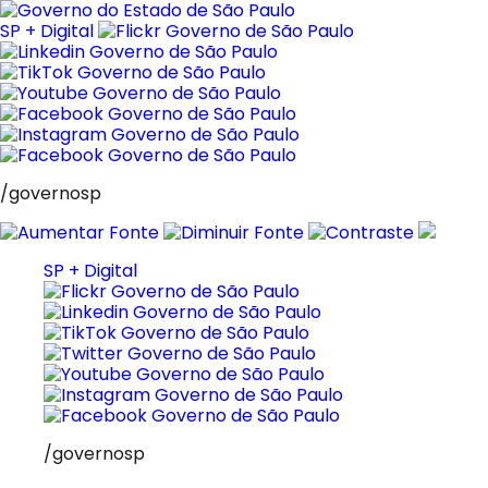
Pular
para
SP + Digital
o
conteúdo
/governosp
SP + Digital
/governosp