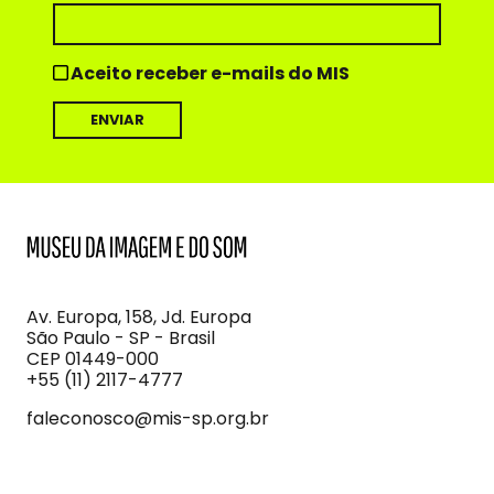
Aceito receber e-mails do MIS
MIS
Museu
da
Imagem
Av. Europa, 158, Jd. Europa
e
São Paulo - SP - Brasil
do
CEP 01449-000
Som
+55 (11) 2117-4777
faleconosco@mis-sp.org.br