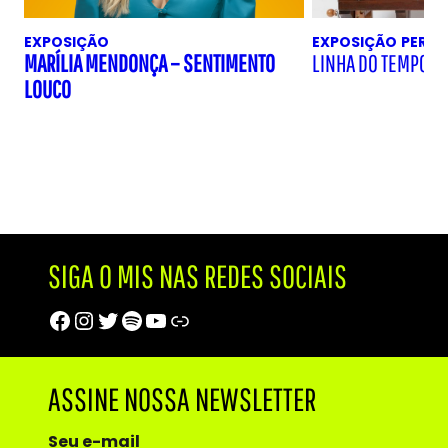
EXPOSIÇÃO
EXPOSIÇÃO
PERM
MARÍLIA MENDONÇA – SENTIMENTO
LINHA DO TEMPO D
LOUCO
SIGA O MIS NAS REDES SOCIAIS
Facebook
Instagram
Twitter
Spotify
Youtube
Trip Advisor
ASSINE NOSSA NEWSLETTER
Seu e-mail