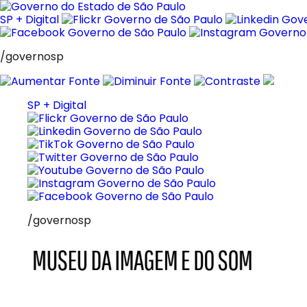
Pular
para
SP + Digital
o
conteúdo
/governosp
SP + Digital
/governosp
MIS
Museu
da
Imagem