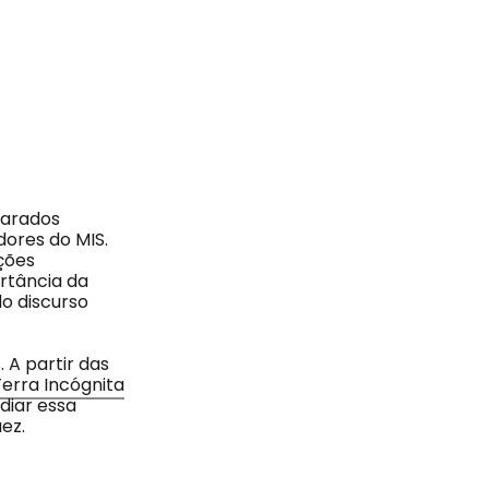
parados
ores do MIS.
ções
rtância da
o discurso
. A partir das
Terra Incógnita
ediar essa
ez.