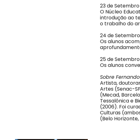
23 de Setembro 
O Núcleo Educati
introdução ao t
o trabalho do a
24 de Setembro
Os alunos acomp
aprofundamento 
25 de Setembro
Os alunos conve
Sobre Fernando
Artista, doutor
Artes (Senac-SP
(Mecad, Barcelon
Tessalônica e B
(2006). Foi cura
Culturas (ambos
(Belo Horizonte,