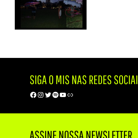
SIGA O MIS NAS REDES SOCIA
Facebook
Instagram
Twitter
Spotify
Youtube
Trip Advisor
ASSINE NOSSA NEWSLETTER