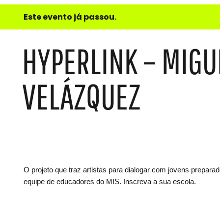
e
Este evento já passou.
do
Som
HYPERLINK – MIGU
VELÁZQUEZ
O projeto que traz artistas para dialogar com jovens prepar
equipe de educadores do MIS. Inscreva a sua escola.