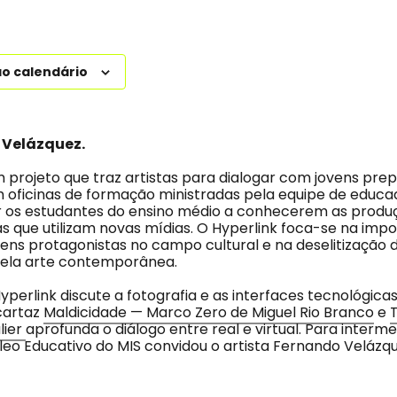
ao calendário
Velázquez.
m projeto que traz artistas para dialogar com jovens pre
oficinas de formação ministradas pela equipe de educad
r os estudantes do ensino médio a conhecerem as produ
que utilizam novas mídias. O Hyperlink foca-se na impo
ens protagonistas no campo cultural e na deselitização d
pela arte contemporânea.
yperlink discute a fotografia e as interfaces tecnológicas
cartaz
Maldicidade — Marco Zero de Miguel Rio Branco
e
lier
aprofunda o diálogo entre real e virtual. Para interm
leo Educativo do MIS convidou o artista Fernando Velázqu