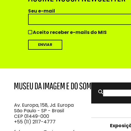
Seu e-mail
Aceito receber e-mails do MIS
Buscar
MIS
Museu
por:
da
Imagem
Av. Europa, 158, Jd. Europa
e
São Paulo - SP - Brasil
do
CEP 01449-000
Som
+55 (11) 2117-4777
Exposiç