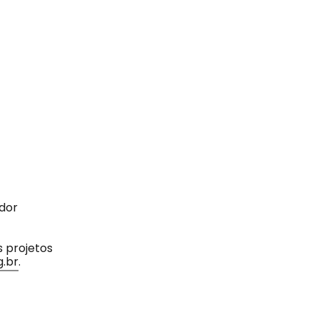
ador
 projetos
.br
.