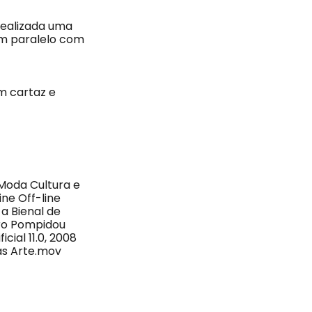
realizada uma
em paralelo com
m cartaz e
Moda Cultura e
ne Off-line
 a Bienal de
tro Pompidou
ial 11.0, 2008
as Arte.mov