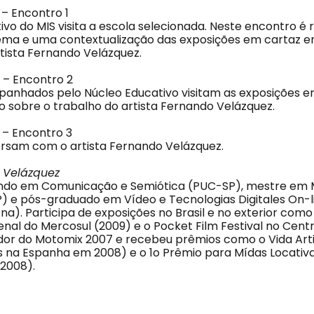
– Encontro 1
vo do MIS visita a escola selecionada. Neste encontro é 
ema e uma contextualização das exposições em cartaz 
rtista Fernando Velázquez.
 – Encontro 2
anhados pelo Núcleo Educativo visitam as exposições e
sobre o trabalho do artista Fernando Velázquez.
 – Encontro 3
rsam com o artista Fernando Velázquez.
 Velázquez
ando em Comunicação e Semiótica (PUC-SP), mestre em 
) e pós-graduado em Vídeo e Tecnologias Digitales On-li
a). Participa de exposições no Brasil e no exterior como
ienal do Mercosul (2009) e o Pocket Film Festival no Cen
dor do Motomix 2007 e recebeu prêmios como o Vida Artific
 na Espanha em 2008) e o 1o Prêmio para Mídas Locativ
 2008).