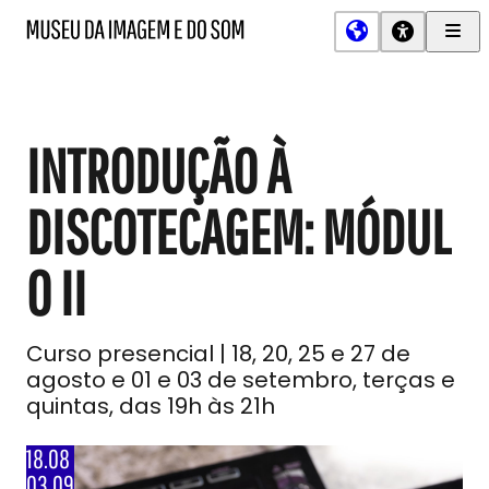
Men
MIS
Museu
Prin
da
Imagem
e
do
INTRODUÇÃO À
Som
DISCOTECAGEM: MÓDUL
O II
Curso presencial | 18, 20, 25 e 27 de
agosto e 01 e 03 de setembro, terças e
quintas, das 19h às 21h
18.08
03.09