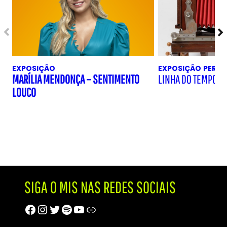
EXPOSIÇÃO
EXPOSIÇÃO
PERM
MARÍLIA MENDONÇA – SENTIMENTO
LINHA DO TEMPO D
LOUCO
SIGA O MIS NAS REDES SOCIAIS
Facebook
Instagram
Twitter
Spotify
Youtube
Trip Advisor