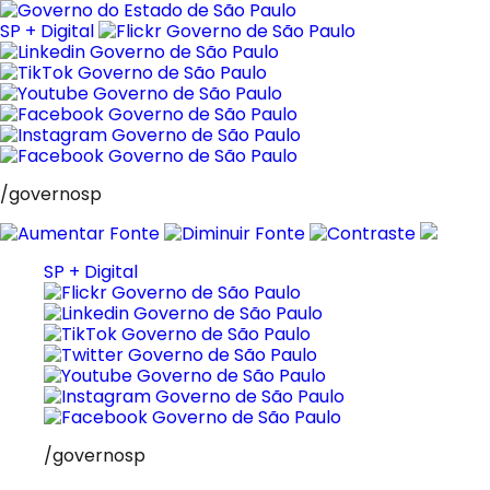
Pular
para
SP + Digital
o
conteúdo
/governosp
SP + Digital
/governosp