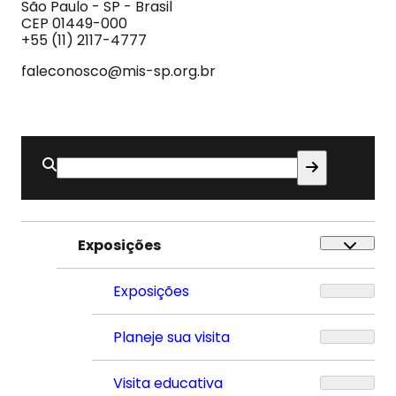
e
São Paulo - SP - Brasil
do
CEP 01449-000
Som
+55 (11) 2117-4777
faleconosco@mis-sp.org.br
Buscar
por:
Exposições
Exposições
Planeje sua visita
Visita educativa