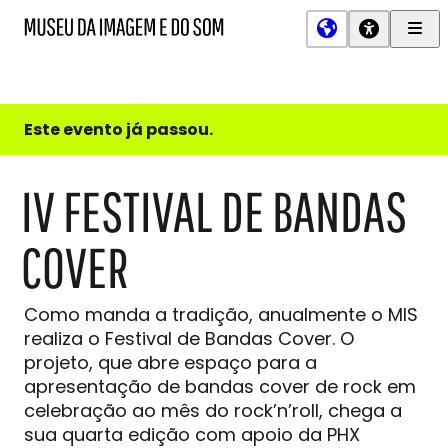
Men
MIS
Museu
Prin
da
Imagem
e
do
Este evento já passou.
Som
IV FESTIVAL DE BANDAS
COVER
Como manda a tradição, anualmente o MIS
realiza o Festival de Bandas Cover. O
projeto, que abre espaço para a
apresentação de bandas cover de rock em
celebração ao mês do rock’n’roll, chega a
sua quarta edição com apoio da PHX