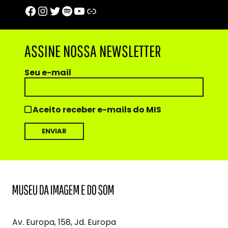
Facebook
Instagram
Twitter
Spotify
Youtube
Trip Advisor
ASSINE NOSSA NEWSLETTER
Seu e-mail
Aceito receber e-mails do MIS
MIS
Museu
da
Imagem
Av. Europa, 158, Jd. Europa