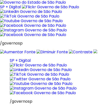
Pular
para
SP + Digital
o
conteúdo
/governosp
SP + Digital
/governosp