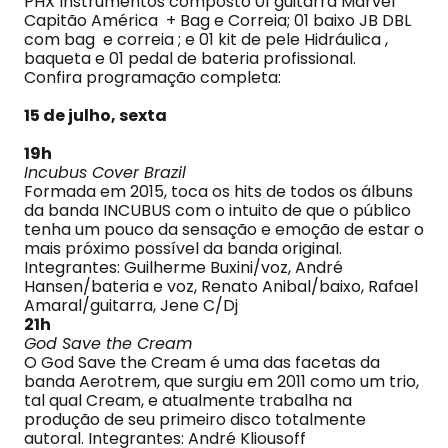
PHX Instrumentos composto 01 guitarra Marvel
Capitão América + Bag e Correia; 01 baixo JB DBL
com bag e correia ; e 01 kit de pele Hidráulica ,
baqueta e 01 pedal de bateria profissional.
Confira programação completa:
15 de julho, sexta
19h
Incubus Cover Brazil
Formada em 2015, toca os hits de todos os álbuns
da banda INCUBUS com o intuito de que o público
tenha um pouco da sensação e emoção de estar o
mais próximo possível da banda original.
Integrantes: Guilherme Buxini/voz, André
Hansen/bateria e voz, Renato Anibal/baixo, Rafael
Amaral/guitarra, Jene C/Dj
21h
God Save the Cream
O God Save the Cream é uma das facetas da
banda Aerotrem, que surgiu em 2011 como um trio,
tal qual Cream, e atualmente trabalha na
produção de seu primeiro disco totalmente
autoral. Integrantes: André Kliousoff