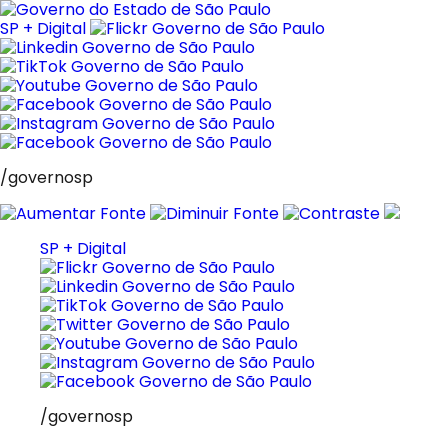
Pular
para
SP + Digital
o
conteúdo
/governosp
SP + Digital
/governosp