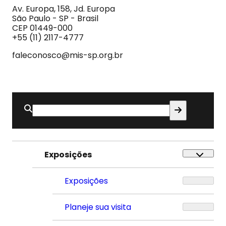
Imagem
Av. Europa, 158, Jd. Europa
e
São Paulo - SP - Brasil
do
CEP 01449-000
Som
+55 (11) 2117-4777
faleconosco@mis-sp.org.br
Buscar
por:
Exposições
Exposições
Planeje sua visita