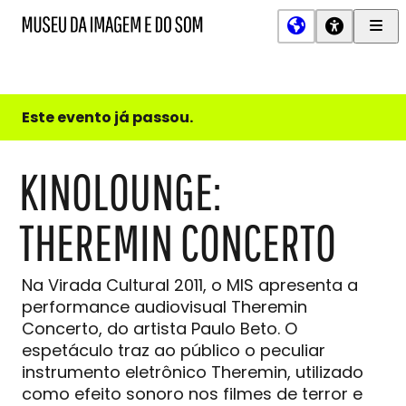
Men
MIS
Museu
Prin
da
Imagem
e
do
Este evento já passou.
Som
KINOLOUNGE:
THEREMIN CONCERTO
Na Virada Cultural 2011, o MIS apresenta a
performance audiovisual Theremin
Concerto, do artista Paulo Beto. O
espetáculo traz ao público o peculiar
instrumento eletrônico Theremin, utilizado
como efeito sonoro nos filmes de terror e