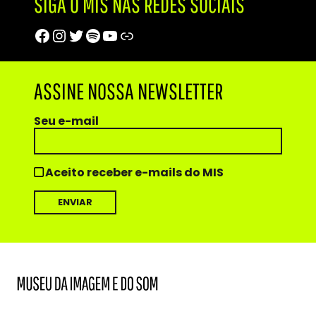
SIGA O MIS NAS REDES SOCIAIS
Facebook
Instagram
Twitter
Spotify
Youtube
Trip Advisor
ASSINE NOSSA NEWSLETTER
Seu e-mail
Aceito receber e-mails do MIS
MIS
Museu
da