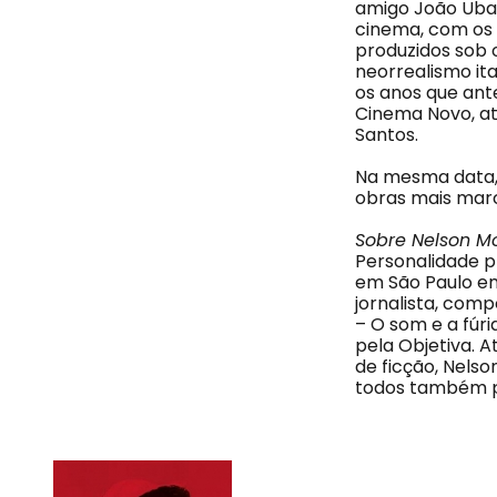
amigo João Ubal
cinema, com os 
produzidos sob o
neorrealismo ita
os anos que ant
Cinema Novo, at
Santos.
Na mesma data, 
obras mais mar
Sobre Nelson M
Personalidade p
em São Paulo em
jornalista, comp
– O som e a fúri
pela Objetiva. 
de ficção, Nelso
todos também p