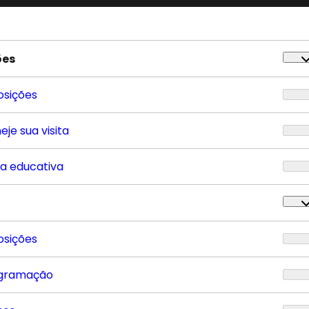
ões
osições
eje sua visita
ta educativa
osições
gramação