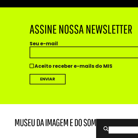
ASSINE NOSSA NEWSLETTER
Seu e-mail
Aceito receber e-mails do MIS
Buscar
MIS
Museu
por:
da