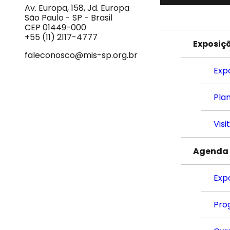
Imagem
Av. Europa, 158, Jd. Europa
e
São Paulo - SP - Brasil
do
CEP 01449-000
Som
+55 (11) 2117-4777
Exposiç
faleconosco@mis-sp.org.br
Exp
Plan
Visi
Agenda
Exp
Pro