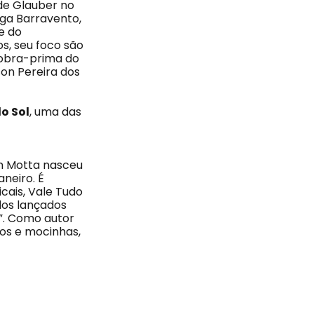
de Glauber no
nga Barravento,
e do
os, seu foco são
 obra-prima do
on Pereira dos
o Sol
, uma das
on Motta nasceu
neiro. É
icais, Vale Tudo
dos lançados
o”. Como autor
dos e mocinhas,