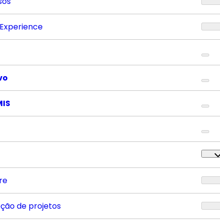
sos
 Experience
vo
MIS
re
eção de projetos