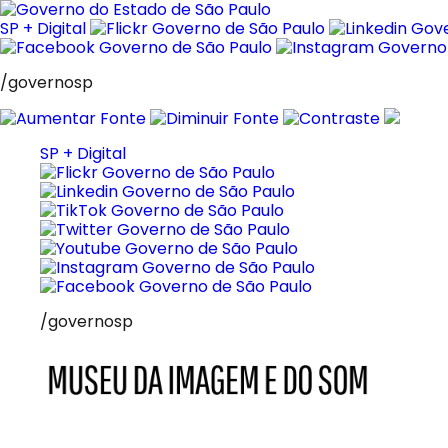
Pular
para
SP + Digital
o
conteúdo
/governosp
SP + Digital
/governosp
MIS
Museu
da
Imagem