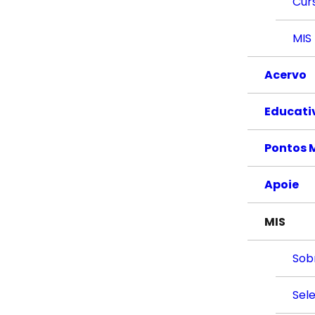
Cur
MIS
Acervo
Educati
Pontos 
Apoie
MIS
Sob
Sel