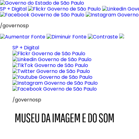
Pular
para
SP + Digital
o
conteúdo
/governosp
SP + Digital
/governosp
MIS
Museu
da
Imagem