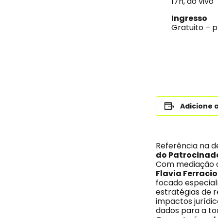
17h, ao vivo
Ingresso
Gratuito – 
Adicione 
Referência na d
do Patrocinado
Com mediação 
Flavia Ferracio
focado especial
estratégias de r
impactos jurídi
dados para a to