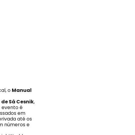
al, o
Manual
 de Sá Cesnik
,
o evento é
ressados em
privada até os
 em números e