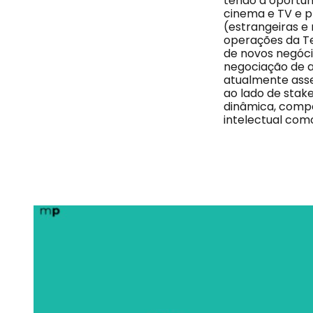
tendo a oportun
cinema e TV e pr
(estrangeiras e
operações da Te
de novos negóci
negociação de a
atualmente asse
ao lado de stake
dinâmica, compe
intelectual com