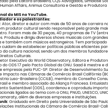
zado pela Editora Brasileira, CQS Advogados, Simbiose Soc
Human Affairs, Animus Consultoria e Gestão e Produtora B
anal do MIS no YouTube
.
ador e os palestrantes:
r
: Ator, diretor e autor com mais de 50 anos de carreira n
 produtor cultural sendo responsável pela grande maio
atro. Foram mais de 30 peças, 40 programas de TV (entr
mes. Produziu e dirigiu diversos shows musicais com grand
ra e também com músicos estrangeiros. Tem participad
cuidam de estabelecer políticas públicas eficientes par
o da cultura nacional, sendo um dos membros fundador
Direitos Culturais.
iretor Executivo do World Observatory, Editora e Produtora
o do ODS 17 pelo Pacto Global da ONU. Saad é mestre e 
e empresas pela PUC-SP. Diretor de Desenvolvimento Su
e Impacto nas Câmaras de Comércio Brasil Califórnia (B
stria Luso-Brasileira (CCILB), membro do Conselho Consu
Brasil e membro associado da Aliança Francesa. Entusiast
nto Sustentável (ODS), coordenou e coproduziu importa
cacionais ligados ao tema com a ONU, PNUD, UNESCO, UNI
tamaraty, além de diversas empresas e instituições.
snik
: Graduado em Direito pela Universidade de São Paulo
elações Institucionais da Câmara de Comércio Brasil-Cali