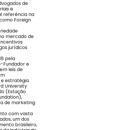
Advogados de
iais e
l referência na
 como Foreign
riedade
a no mercado de
Incentivos
os jurídicos
18 pela
o-Fundador e
em leis de
em
e estratégia
d University
do (Estação
undation),
ea de marketing
ento com vasta
gados, um dos
ento brasileiro,