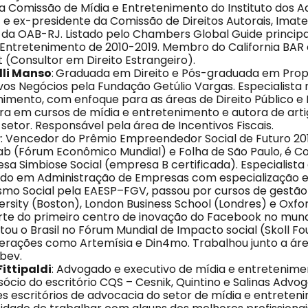
a Comissão de Mídia e Entretenimento do Instituto dos 
 e ex-presidente da Comissão de Direitos Autorais, Imater
da OAB-RJ. Listado pelo Chambers Global Guide principa
 Entretenimento de 2010-2019. Membro do California BAR
 (Consultor em Direito Estrangeiro).
lli Manso
:
Graduada em Direito e Pós-graduada em Prop
ovos Negócios pela Fundação Getúlio Vargas. Especialist
nimento, com enfoque para as áreas de Direito Público e 
ora em cursos de mídia e entretenimento e autora de artig
setor. Responsável pela área de Incentivos Fiscais.
r
: Vencedor do Prêmio Empreendedor Social de Futuro 20
b (Fórum Econômico Mundial) e Folha de São Paulo, é C
a Simbiose Social (empresa B certificada). Especialista 
mado em Administração de Empresas com especialização 
o Social pela EAESP–FGV, passou por cursos de gestão 
rsity (Boston), London Business School (Londres) e Oxfor
arte do primeiro centro de inovação do Facebook no mun
ou o Brasil no Fórum Mundial de Impacto social (Skoll Fo
erações como Artemísia e Din4mo. Trabalhou junto a ár
bev.
ittipaldi
: Advogado e executivo de mídia e entretenim
 sócio do escritório CQS – Cesnik, Quintino e Salinas Advo
 escritórios de advocacia do setor de mídia e entretenim