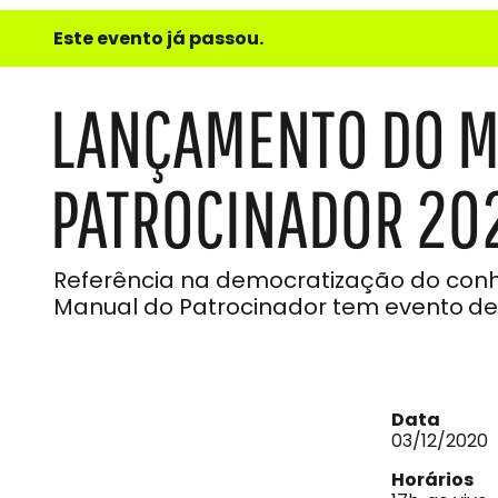
e
Este evento já passou.
do
Som
LANÇAMENTO DO M
PATROCINADOR 20
Referência na democratização do conhec
Manual do Patrocinador tem evento
de
Data
03/12/2020
Horários