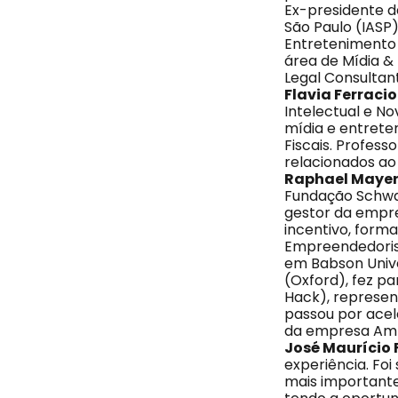
Ex-presidente d
São Paulo (IASP)
Entretenimento 
área de Mídia &
Legal Consultant
Flavia Ferracio
Intelectual e N
mídia e entrete
Fiscais. Profess
relacionados ao 
Raphael Maye
Fundação Schwa
gestor da empres
incentivo, for
Empreendedorism
em Babson Unive
(Oxford), fez p
Hack), represent
passou por acel
da empresa Am
José Maurício F
experiência. Foi
mais importantes