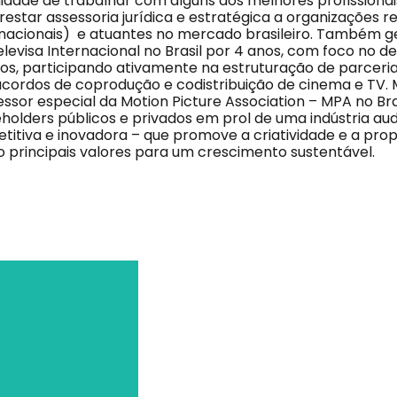
idade de trabalhar com alguns dos melhores profissionais
estar assessoria jurídica e estratégica a organizações r
 nacionais) e atuantes no mercado brasileiro. Também g
levisa Internacional no Brasil por 4 anos, com foco no 
os, participando ativamente na estruturação de parceria
cordos de coprodução e codistribuição de cinema e TV. 
ssor especial da Motion Picture Association – MPA no Bra
holders públicos e privados em prol de uma indústria aud
titiva e inovadora – que promove a criatividade e a pro
o principais valores para um crescimento sustentável.