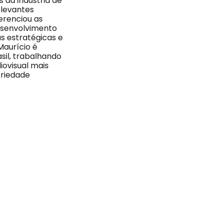
 da indústria de
elevantes
erenciou as
desenvolvimento
s estratégicas e
Maurício é
sil, trabalhando
iovisual mais
priedade