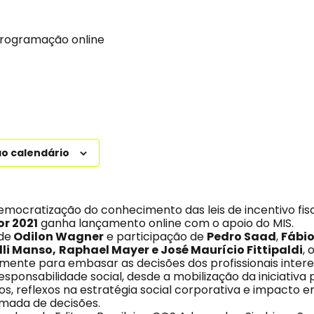
programação online
ao calendário
emocratização do conhecimento das leis de incentivo fisc
r 2021
ganha lançamento online com o apoio do MIS.
de
Odilon Wagner
e participação de
Pedro Saad
,
Fábio
lli Manso,
Raphael Mayer e José Maurício Fittipaldi
, 
mente para embasar as decisões dos profissionais inte
esponsabilidade social, desde a mobilização da iniciativa 
cos, reflexos na estratégia social corporativa e impacto
mada de decisões.