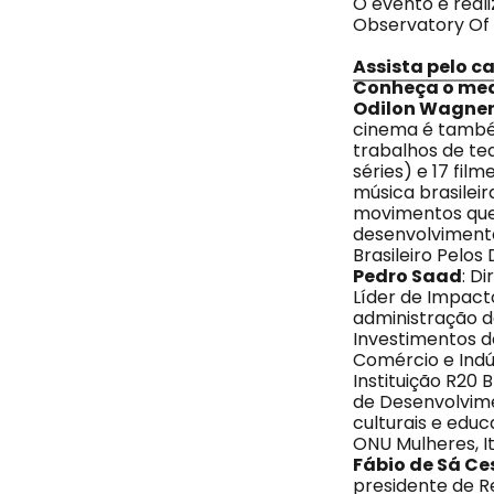
O evento é reali
Observatory Of 
Assista pelo c
Conheça o medi
Odilon Wagne
cinema é também
trabalhos de te
séries) e 17 fil
música brasilei
movimentos que 
desenvolviment
Brasileiro Pelos 
Pedro Saad
: D
Líder de Impact
administração d
Investimentos d
Comércio e Indú
Instituição R20 
de Desenvolvime
culturais e edu
ONU Mulheres, I
Fábio de Sá Ce
presidente de R