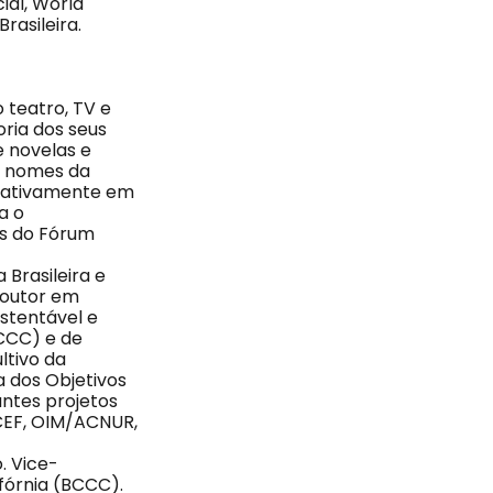
ial, World
rasileira.
o teatro, TV e
ria dos seus
e novelas e
es nomes da
o ativamente em
a o
es do Fórum
 Brasileira e
doutor em
stentável e
CCC) e de
ltivo da
a dos Objetivos
ntes projetos
CEF, OIM/ACNUR,
. Vice-
fórnia (BCCC).