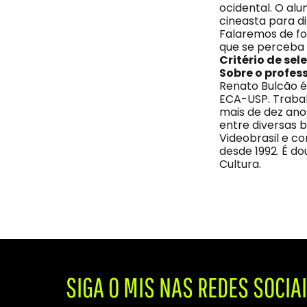
ocidental. O al
cineasta para dit
Falaremos de fo
que se perceba 
Critério de sel
Sobre o profes
Renato Bulcão 
ECA-USP. Trabal
mais de dez ano
entre diversas 
Videobrasil e c
desde 1992. É d
Cultura.
SIGA O MIS NAS REDES SOCIA