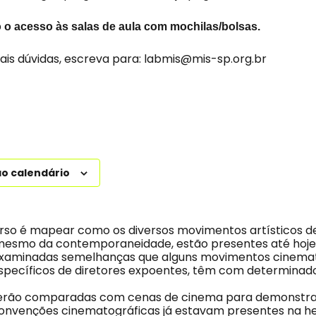
o o acesso às salas de aula com mochilas/bolsas.
ais dúvidas, escreva para:
labmis@mis-sp.org.br
ao calendário
urso é mapear como os diversos movimentos artísticos de
mesmo da contemporaneidade, estão presentes até hoje 
examinadas semelhanças que alguns movimentos cinemat
specíficos de diretores expoentes, têm com determina
 serão comparadas com cenas de cinema para demonstra
nvenções cinematográficas já estavam presentes na he