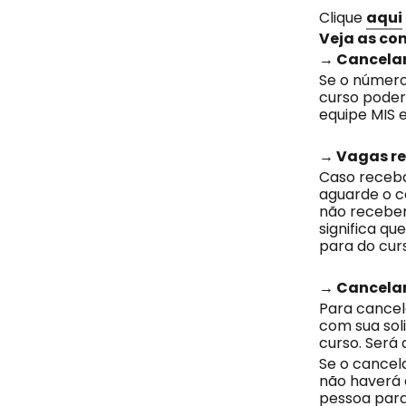
Clique
aqui
Veja as co
→ Cancela
Se o número
curso poderá
equipe MIS 
→ Vagas re
Caso receba
aguarde o co
não receber
significa q
para do cur
→ Cancela
Para cancel
com sua soli
curso. Será 
Se o cancel
não haverá 
pessoa para