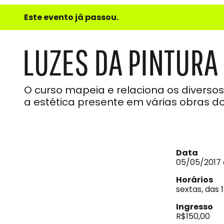
e
Este evento já passou.
do
Som
LUZES DA PINTURA
O curso mapeia e relaciona os diverso
a estética presente em várias obras d
Data
05/05/2017 
Horários
sextas, das 
Ingresso
R$150,00