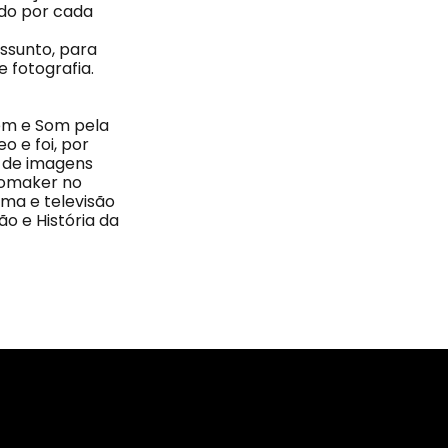
ado por cada
assunto, para
 fotografia.
em e Som pela
o e foi, por
o de imagens
eomaker no
ema e televisão
o e História da