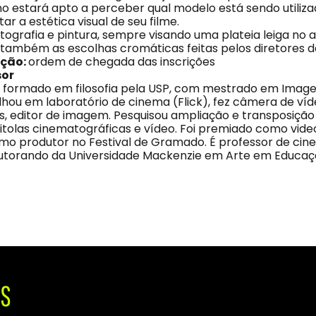
uno estará apto a perceber qual modelo está sendo utiliz
ar a estética visual de seu filme.
tografia e pintura, sempre visando uma plateia leiga no 
também as escolhas cromáticas feitas pelos diretores de
eção:
ordem de chegada das inscrições
sor
é formado em filosofia pela USP, com mestrado em Imag
hou em laboratório de cinema (Flick), fez câmera de víde
s, editor de imagem. Pesquisou ampliação e transposiçã
bitolas cinematográficas e vídeo. Foi premiado como vid
omo produtor no Festival de Gramado. É professor de cin
outorando da Universidade Mackenzie em Arte em Educaçã
IS