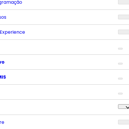
gramação
sos
 Experience
vo
MIS
re