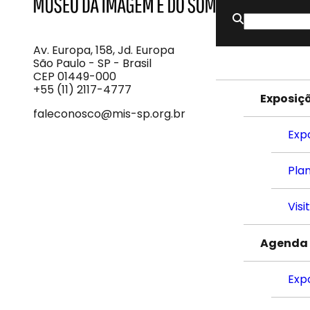
Buscar
MIS
Museu
por:
da
Imagem
Av. Europa, 158, Jd. Europa
e
São Paulo - SP - Brasil
do
CEP 01449-000
Som
+55 (11) 2117-4777
Exposiç
faleconosco@mis-sp.org.br
Exp
Plan
Visi
Agenda
Exp