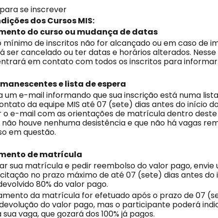
para se inscrever
ndições dos Cursos MIS:
mento do curso ou mudança de datas
 mínimo de inscritos não for alcançado ou em caso de im
 ser cancelado ou ter datas e horários alterados. Nesse 
entrará em contato com todos os inscritos para informar
manescentes e lista de espera
 um e-mail informando que sua inscrição está numa lista
ntato da equipe MIS até 07 (sete) dias antes do início do
 o e-mail com as orientações de matrícula dentro deste
ue não houve nenhuma desistência e que não há vagas r
so em questão.
mento de matrícula
ar sua matrícula e pedir reembolso do valor pago, envie
citação no prazo máximo de até 07 (sete) dias antes do i
devolvido 80% do valor pago.
amento da matrícula for efetuado após o prazo de 07 (se
devolução do valor pago, mas o participante poderá indi
 sua vaga, que gozará dos 100% já pagos.