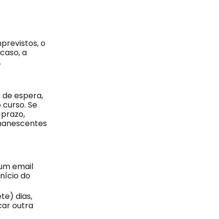
previstos, o
caso, a
.
 de espera,
 curso. Se
 prazo,
emanescentes
 um email
nício do
te) dias,
car outra