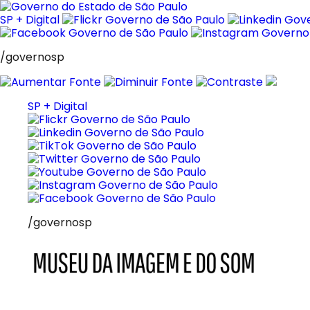
Pular
para
SP + Digital
o
conteúdo
/governosp
SP + Digital
/governosp
MIS
Museu
da
Imagem