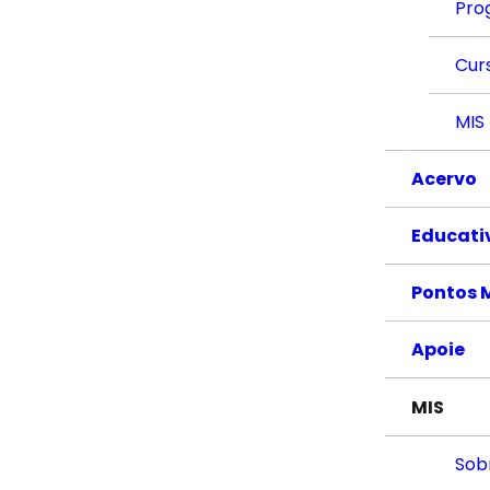
Pro
Cur
MIS
Acervo
Educati
Pontos 
Apoie
MIS
Sob