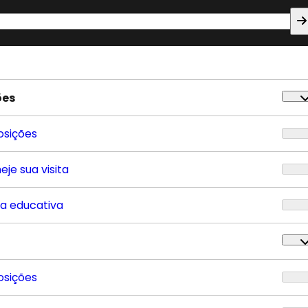
ões
osições
eje sua visita
ta educativa
osições