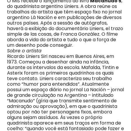
O MIS recebe o lançamento do livro
Macanudo 5
,
do quadrinista argentino Liniers. A obra reúne os
trabalhos do artista que têm espaço fixo no jornal
argentino Lá Nación e em publicações de diversos
outros países. Após a sessão de autógrafos,
haverá a exibição do documentário Liniers, el trazo
simple de las cosas, de Franca González. O filme
aborda a vida do artista e tudo o que a força de
um desenho pode conseguir.
Sobre o artista
Ricardo Liniers Siri nasceu em Buenos Aires, em
1973. Começou a desenhar ainda na infância,
durante os intervalos da escola. Mafalda, Tintin e
Asterix foram os primeiros quadrinhos os quais
teve contato. Liniers caracteriza seu trabalho
como “humor para entendidos”. Atualmente
possui um espaço diário no jornal La Nación – jornal
de grande circulação na Argentina – intitulado
“Macanudo” (gíria que transmite sentimento de
admiração ou aprovação), em que o quadrinista
optou por não ter personagens fixos, embora
alguns sejam assíduos. Às vezes o próprio
quadrinista aparece em seus traços em forma de
coelho: “quando você está fantasiado pode fazer e