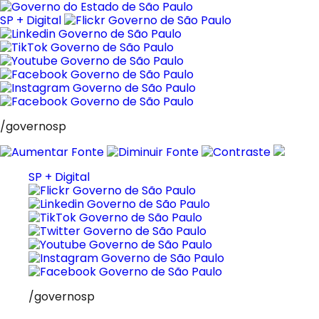
Pular
para
SP + Digital
o
conteúdo
/governosp
SP + Digital
/governosp