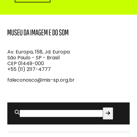
MIS
Museu
da
Imagem
Av. Europa, 158, Jd. Europa
e
São Paulo - SP - Brasil
do
CEP 01449-000
Som
+55 (11) 2117-4777
faleconosco@mis-sp.org.br
Buscar
por: