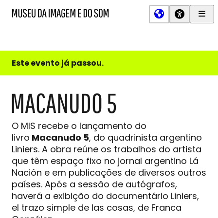
Men
MIS
Museu
Prin
da
Imagem
e
do
Este evento já passou.
Som
MACANUDO 5
O MIS recebe o lançamento do
livro
Macanudo 5
, do quadrinista argentino
Liniers. A obra reúne os trabalhos do artista
que têm espaço fixo no jornal argentino Lá
Nación e em publicações de diversos outros
países. Após a sessão de autógrafos,
haverá a exibição do documentário Liniers,
el trazo simple de las cosas, de Franca