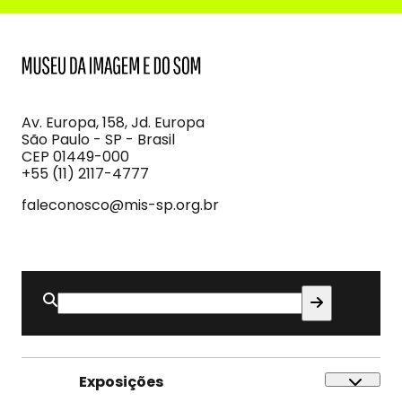
MIS
Museu
da
Imagem
Av. Europa, 158, Jd. Europa
e
São Paulo - SP - Brasil
do
CEP 01449-000
Som
+55 (11) 2117-4777
faleconosco@mis-sp.org.br
Buscar
por:
Exposições