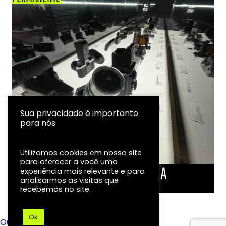
Sua privacidade é importante
para nós
Utilizamos cookies em nosso site
para oferecer a você uma
LINHA DO TEMPO DA FOTOGRAFIA
experiência mais relevante e para
analisarmos as visitas que
EXPOSIÇÃO
recebemos no site.
Ok
Ouvidoria