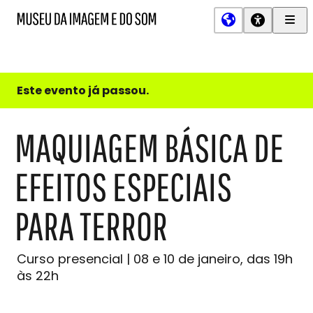
Men
MIS
Museu
Prin
da
Imagem
e
do
Este evento já passou.
Som
MAQUIAGEM BÁSICA DE
EFEITOS ESPECIAIS
PARA TERROR
Curso presencial | 08 e 10 de janeiro, das 19h
às 22h