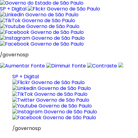
Pular
para
SP + Digital
o
conteúdo
/governosp
SP + Digital
/governosp