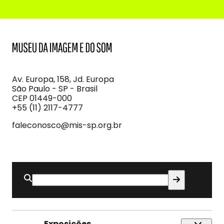
MIS
Museu
da
Imagem
Av. Europa, 158, Jd. Europa
e
São Paulo - SP - Brasil
do
CEP 01449-000
Som
+55 (11) 2117-4777
faleconosco@mis-sp.org.br
Buscar
por:
Exposições