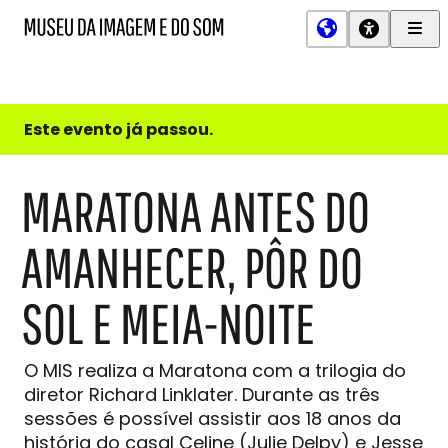
Men
MIS
Museu
Prin
da
Imagem
e
do
Este evento já passou.
Som
MARATONA ANTES DO
AMANHECER, PÔR DO
SOL E MEIA-NOITE
O MIS realiza a Maratona com a trilogia do
diretor Richard Linklater. Durante as três
sessões é possível assistir aos 18 anos da
história do casal Celine (Julie Delpy) e Jesse