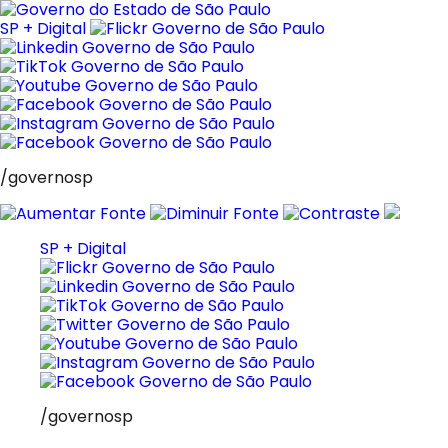
Pular
para
SP + Digital
o
conteúdo
/governosp
SP + Digital
/governosp