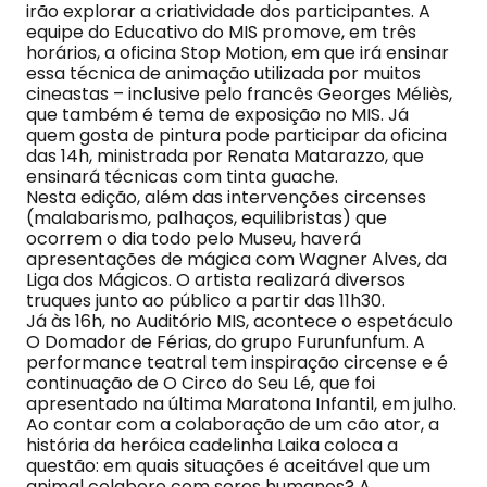
irão explorar a criatividade dos participantes. A
equipe do Educativo do MIS promove, em três
horários, a oficina Stop Motion, em que irá ensinar
essa técnica de animação utilizada por muitos
cineastas – inclusive pelo francês Georges Méliès,
que também é tema de exposição no MIS. Já
quem gosta de pintura pode participar da oficina
das 14h, ministrada por Renata Matarazzo, que
ensinará técnicas com tinta guache.
Nesta edição, além das intervenções circenses
(malabarismo, palhaços, equilibristas) que
ocorrem o dia todo pelo Museu, haverá
apresentações de mágica com Wagner Alves, da
Liga dos Mágicos. O artista realizará diversos
truques junto ao público a partir das 11h30.
Já às 16h, no Auditório MIS, acontece o espetáculo
O Domador de Férias, do grupo Furunfunfum. A
performance teatral tem inspiração circense e é
continuação de O Circo do Seu Lé, que foi
apresentado na última Maratona Infantil, em julho.
Ao contar com a colaboração de um cão ator, a
história da heróica cadelinha Laika coloca a
questão: em quais situações é aceitável que um
animal colabore com seres humanos? A