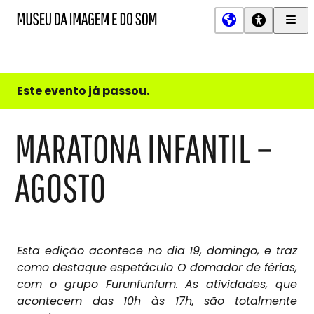
Men
MIS
Museu
Prin
da
Imagem
e
do
Este evento já passou.
Som
MARATONA INFANTIL –
AGOSTO
Esta edição acontece no dia 19, domingo, e traz
como destaque espetáculo O domador de férias,
com o grupo Furunfunfum. As atividades, que
acontecem das 10h às 17h, são totalmente