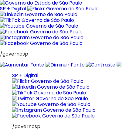
Pular
para
SP + Digital
o
conteúdo
/governosp
SP + Digital
/governosp