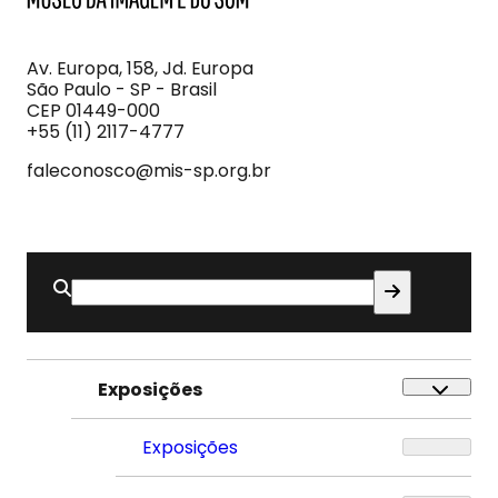
MIS
Museu
da
Imagem
Av. Europa, 158, Jd. Europa
e
São Paulo - SP - Brasil
do
CEP 01449-000
Som
+55 (11) 2117-4777
faleconosco@mis-sp.org.br
Buscar
por:
Exposições
Exposições