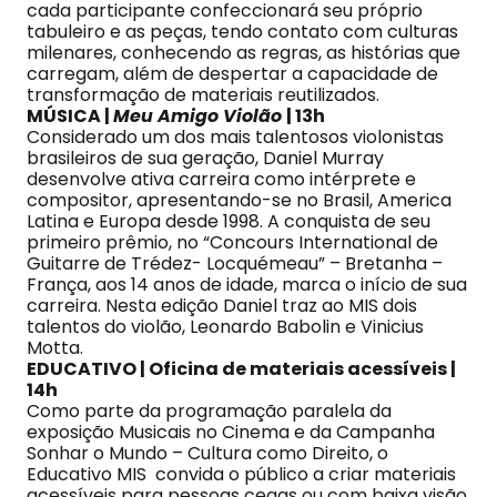
cada participante confeccionará seu próprio
tabuleiro e as peças, tendo contato com culturas
milenares, conhecendo as regras, as histórias que
carregam, além de despertar a capacidade de
transformação de materiais reutilizados.
MÚSICA |
Meu Amigo Violão
| 13h
Considerado um dos mais talentosos violonistas
brasileiros de sua geração, Daniel Murray
desenvolve ativa carreira como intérprete e
compositor, apresentando-se no Brasil, America
Latina e Europa desde 1998. A conquista de seu
primeiro prêmio, no “Concours International de
Guitarre de Trédez- Locquémeau” – Bretanha –
França, aos 14 anos de idade, marca o início de sua
carreira. Nesta edição Daniel traz ao MIS dois
talentos do violão, Leonardo Babolin e Vinicius
Motta.
EDUCATIVO | Oficina de materiais acessíveis |
14h
Como parte da programação paralela da
exposição Musicais no Cinema e da Campanha
Sonhar o Mundo – Cultura como Direito, o
Educativo MIS convida o público a criar materiais
acessíveis para pessoas cegas ou com baixa visão