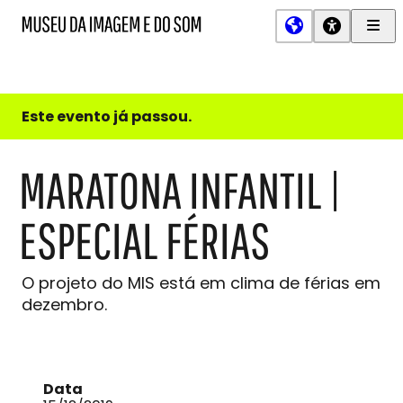
Men
MIS
Museu
Prin
da
Imagem
e
do
Este evento já passou.
Som
MARATONA INFANTIL |
ESPECIAL FÉRIAS
O projeto do MIS está em clima de férias em
dezembro.
Data