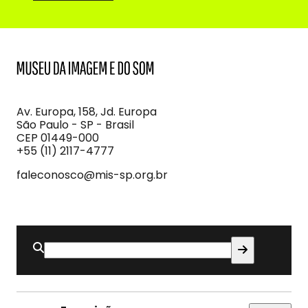
MIS
Museu
da
Imagem
Av. Europa, 158, Jd. Europa
e
São Paulo - SP - Brasil
do
CEP 01449-000
Som
+55 (11) 2117-4777
faleconosco@mis-sp.org.br
Buscar
por: