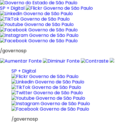
Pular
para
SP + Digital
o
conteúdo
/governosp
SP + Digital
/governosp