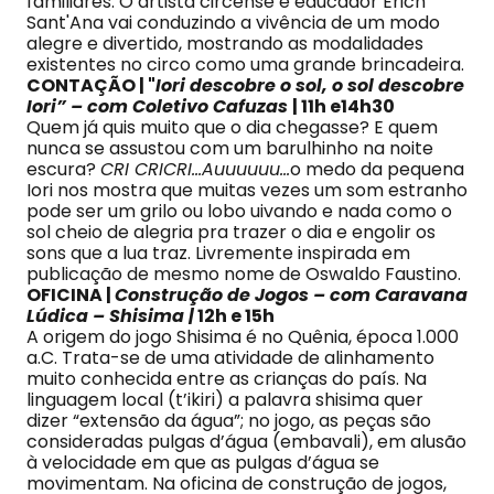
familiares. O artista circense e educador Erich
Sant'Ana vai conduzindo a vivência de um modo
alegre e divertido, mostrando as modalidades
existentes no circo como uma grande brincadeira.
CONTAÇÃO | "
Iori descobre o sol, o sol descobre
Iori” – com Coletivo Cafuzas
| 11h e14h30
Quem já quis muito que o dia chegasse? E quem
nunca se assustou com um barulhinho na noite
escura?
CRI CRICRI…Auuuuuu…
o medo da pequena
Iori nos mostra que muitas vezes um som estranho
pode ser um grilo ou lobo uivando e nada como o
sol cheio de alegria pra trazer o dia e engolir os
sons que a lua traz. Livremente inspirada em
publicação de mesmo nome de Oswaldo Faustino.
OFICINA |
Construção de Jogos – com Caravana
Lúdica – Shisima |
12h e 15h
A origem do jogo Shisima é no Quênia, época 1.000
a.C. Trata-se de uma atividade de alinhamento
muito conhecida entre as crianças do país. Na
linguagem local (t’ikiri) a palavra shisima quer
dizer “extensão da água”; no jogo, as peças são
consideradas pulgas d’água (embavali), em alusão
à velocidade em que as pulgas d’água se
movimentam. Na oficina de construção de jogos,