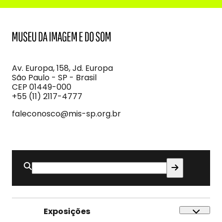
MIS
Museu
da
Imagem
Av. Europa, 158, Jd. Europa
e
São Paulo - SP - Brasil
do
CEP 01449-000
Som
+55 (11) 2117-4777
faleconosco@mis-sp.org.br
Buscar
por:
Exposições