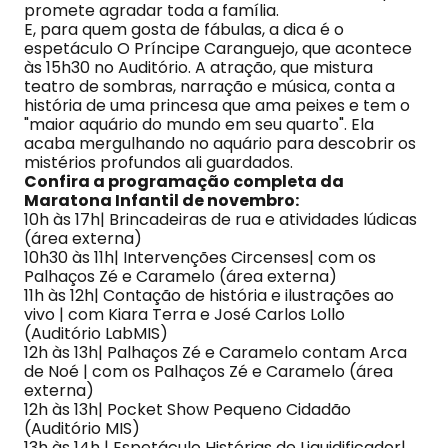
promete agradar toda a família.
E, para quem gosta de fábulas, a dica é o
espetáculo O Príncipe Caranguejo, que acontece
às 15h30 no Auditório. A atração, que mistura
teatro de sombras, narração e música, conta a
história de uma princesa que ama peixes e tem o
"maior aquário do mundo em seu quarto". Ela
acaba mergulhando no aquário para descobrir os
mistérios profundos ali guardados.
Confira a programação completa da
Maratona Infantil de novembro:
10h às 17h| Brincadeiras de rua e atividades lúdicas
(área externa)
10h30 às 11h| Intervenções Circenses| com os
Palhaços Zé e Caramelo (área externa)
11h às 12h| Contação de história e ilustrações ao
vivo | com Kiara Terra e José Carlos Lollo
(Auditório LabMIS)
12h às 13h| Palhaços Zé e Caramelo contam Arca
de Noé | com os Palhaços Zé e Caramelo (área
externa)
12h às 13h| Pocket Show Pequeno Cidadão
(Auditório MIS)
13h às 14h | Espetáculo Histórias de Liquidificador|