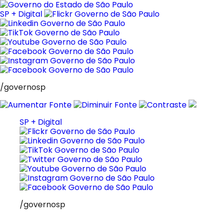
Pular
para
SP + Digital
o
conteúdo
/governosp
SP + Digital
/governosp