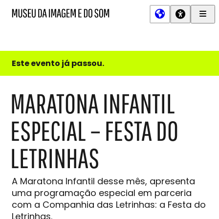
Men
MIS
Museu
Prin
da
Imagem
e
do
Este evento já passou.
Som
MARATONA INFANTIL
ESPECIAL – FESTA DO
LETRINHAS
A Maratona Infantil desse mês, apresenta
uma programação especial em parceria
com a Companhia das Letrinhas: a Festa do
Letrinhas.