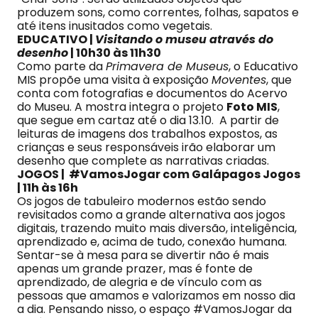
produzem sons, como correntes, folhas, sapatos e
até itens inusitados como vegetais.
EDUCATIVO |
Visitando o museu através do
desenho
| 10h30 às 11h30
Como parte da
Primavera de Museus
, o Educativo
MIS propõe uma visita à exposição
Moventes
, que
conta com fotografias e documentos do Acervo
do Museu. A mostra integra o projeto
Foto MIS
,
que segue em cartaz até o dia 13.10. A partir de
leituras de imagens dos trabalhos expostos, as
crianças e seus responsáveis irão elaborar um
desenho que complete as narrativas criadas.
JOGOS | #VamosJogar com Galápagos Jogos
| 11h às 16h
Os jogos de tabuleiro modernos estão sendo
revisitados como a grande alternativa aos jogos
digitais, trazendo muito mais diversão, inteligência,
aprendizado e, acima de tudo, conexão humana.
Sentar-se à mesa para se divertir não é mais
apenas um grande prazer, mas é fonte de
aprendizado, de alegria e de vínculo com as
pessoas que amamos e valorizamos em nosso dia
a dia. Pensando nisso, o espaço #VamosJogar da