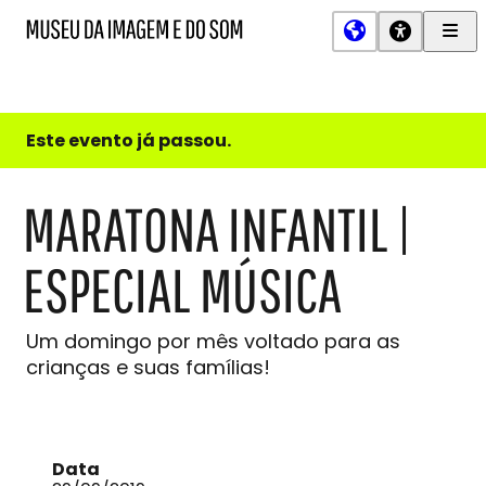
Men
MIS
Museu
Prin
da
Imagem
e
do
Este evento já passou.
Som
MARATONA INFANTIL |
ESPECIAL MÚSICA
Um domingo por mês voltado para as
crianças e suas famílias!
Data