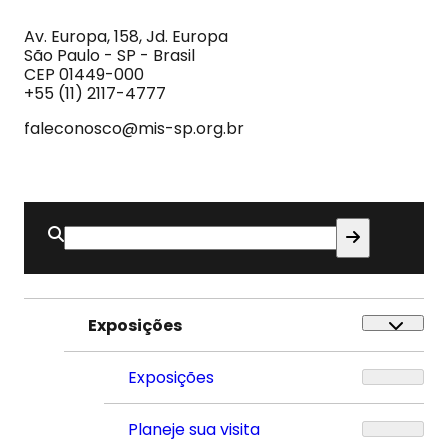
da
Imagem
Av. Europa, 158, Jd. Europa
e
São Paulo - SP - Brasil
do
CEP 01449-000
Som
+55 (11) 2117-4777
faleconosco@mis-sp.org.br
Buscar
por:
Exposições
Exposições
Planeje sua visita