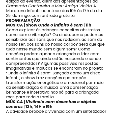
edição do evento, além das apresentações da
Camerata Cantareira
e
Meu Amigo Violão
.
A
Maratona Infantil acontece das 10h às 17h do dia
29, domingo, com entrada gratuita.
PROGRAMAÇÃO
MÚSICA | Show
Onde o infinito é som
| 11h
Como explicar às crianças conceitos abstratos
como som e vibração? Ou ainda, como podemos
sensibilizar aos sons que nos rodeiam, ao som do
nosso ser, aos sons do nosso corpo? Será que que
tudo nesse mundo tem algum som? Como
canções podem ajudar a criançada a lidar com
sentimentos que ainda estão nascendo e sendo
compreendidos? Algumas possíveis respostas
imaginativas e malucas se encontram no projeto
“Onde o infinito é som”. Lançado como um disco
infantil, o show traz canções que propõe
transformação energética e emocional por meio
da sensibilização à música. Uma apresentação
brincante e interativa não só para a criançada,
mas para toda a família.
MÚSICA |
Vivência com desenhos e objetos
sonoros
| 12h, 14H e 15h
A atividade propõe a vivência com um sintetizador