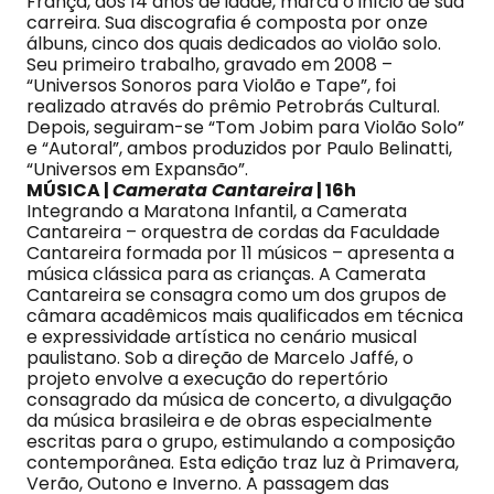
França, aos 14 anos de idade, marca o início de sua
carreira. Sua discografia é composta por onze
álbuns, cinco dos quais dedicados ao violão solo.
Seu primeiro trabalho, gravado em 2008 –
“Universos Sonoros para Violão e Tape”, foi
realizado através do prêmio Petrobrás Cultural.
Depois, seguiram-se “Tom Jobim para Violão Solo”
e “Autoral”, ambos produzidos por Paulo Belinatti,
“Universos em Expansão”.
MÚSICA |
Camerata Cantareira
| 16h
Integrando a Maratona Infantil, a Camerata
Cantareira – orquestra de cordas da Faculdade
Cantareira formada por 11 músicos – apresenta a
música clássica para as crianças. A Camerata
Cantareira se consagra como um dos grupos de
câmara acadêmicos mais qualificados em técnica
e expressividade artística no cenário musical
paulistano. Sob a direção de Marcelo Jaffé, o
projeto envolve a execução do repertório
consagrado da música de concerto, a divulgação
da música brasileira e de obras especialmente
escritas para o grupo, estimulando a composição
contemporânea. Esta edição traz luz à Primavera,
Verão, Outono e Inverno. A passagem das