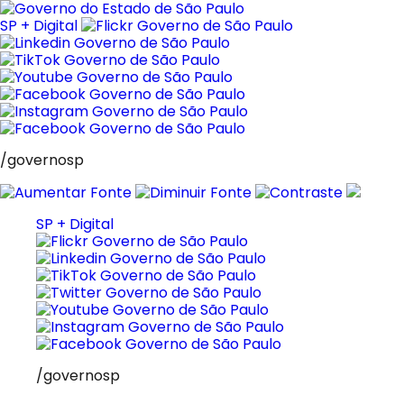
Pular
para
SP + Digital
o
conteúdo
/governosp
SP + Digital
/governosp