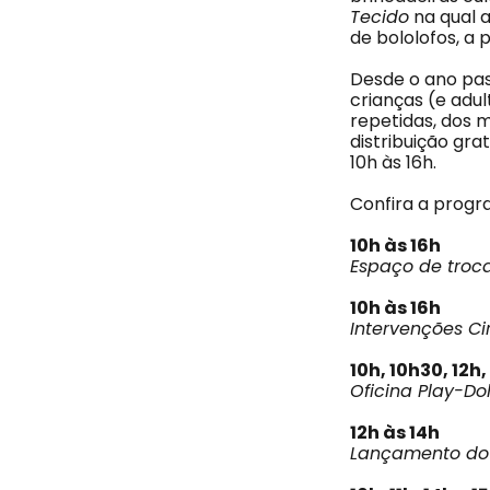
Tecido
na qual 
de bololofos, a 
Desde o ano pass
crianças (e adu
repetidas, dos 
distribuição gra
10h às 16h.
Confira a progr
10h às 16h
Espaço de troca
10h às 16h
Intervenções Ci
10h, 10h30, 12h,
Oficina Play-Do
12h às 14h
Lançamento do L