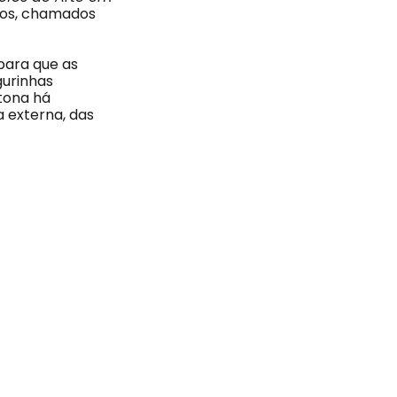
nhos, chamados
para que as
gurinhas
atona há
a externa, das