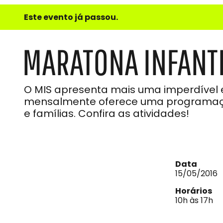
e
Este evento já passou.
do
Som
MARATONA INFANTI
O MIS apresenta mais uma imperdível e
mensalmente oferece uma programaçã
e famílias. Confira as atividades!
Data
15/05/2016
Horários
10h às 17h