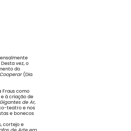
 mensalmente
Desta vez, o
imento do
 Cooperar
(Dia
ia Fraus como
 e à criação de
Gigantes de Ar,
co-teatro e nos
istas e bonecos
, cortejo e
lofos de Arte em