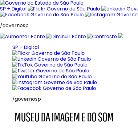
Pular
para
SP + Digital
o
conteúdo
/governosp
SP + Digital
/governosp
MIS
Museu
da
Imagem