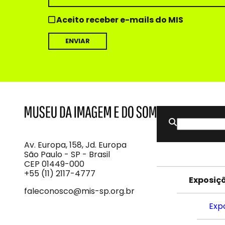
Aceito receber e-mails do MIS
Buscar
MIS
Museu
por:
da
Imagem
Av. Europa, 158, Jd. Europa
e
São Paulo - SP - Brasil
do
CEP 01449-000
Som
+55 (11) 2117-4777
Exposiç
faleconosco@mis-sp.org.br
Exp