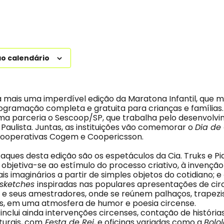
ao calendário
 mais uma imperdível edição da Maratona Infantil, que
gramação completa e gratuita para crianças e famílias. 
ma parceria o Sescoop/SP, que trabalha pelo desenvolv
Paulista. Juntas, as instituições vão comemorar o
Dia de
cooperativas Cogem e Coopericsson.
aques desta edição são os espetáculos da Cia. Truks e P
e objetiva-se ao estímulo do processo criativo, à invenção
is imaginários a partir de simples objetos do cotidiano; e
sketches
inspiradas nas populares apresentações de cir
o e seus amestradores, onde se reúnem palhaços, trapez
tes, em uma atmosfera de humor e poesia circense.
clui ainda intervenções circenses, contação de histórias
turais, com
Festa de Rei
, e oficinas variadas como a
Bolo