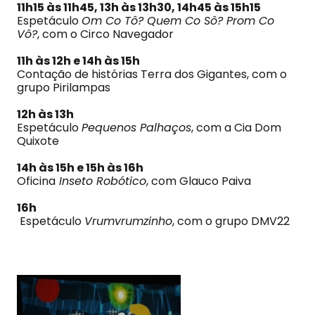
11h15 às 11h45, 13h às 13h30, 14h45 às 15h15
Espetáculo
Om Co Tô? Quem Co Sô? Prom Co
Vô?
, com o Circo Navegador
11h às 12h e 14h às 15h
Contação de histórias Terra dos Gigantes, com o
grupo Pirilampas
12h às 13h
Espetáculo
Pequenos Palhaços
, com a Cia Dom
Quixote
14h às 15h e 15h às 16h
Oficina
Inseto Robótico
, com Glauco Paiva
16h
Espetáculo
Vrumvrumzinho
, com o grupo DMV22