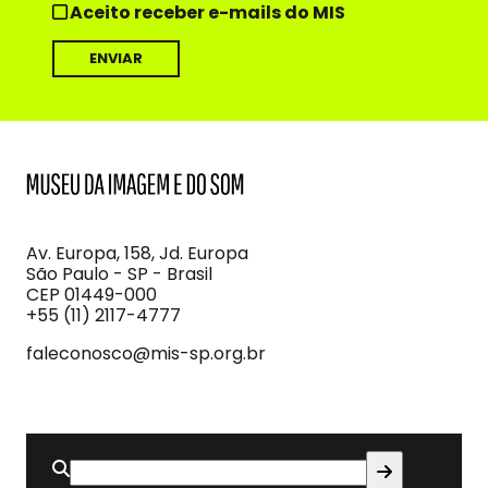
Aceito receber e-mails do MIS
MIS
Museu
da
Imagem
Av. Europa, 158, Jd. Europa
e
São Paulo - SP - Brasil
do
CEP 01449-000
Som
+55 (11) 2117-4777
faleconosco@mis-sp.org.br
Buscar