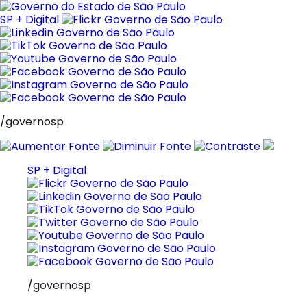
Pular
para
SP + Digital
o
conteúdo
/governosp
SP + Digital
/governosp