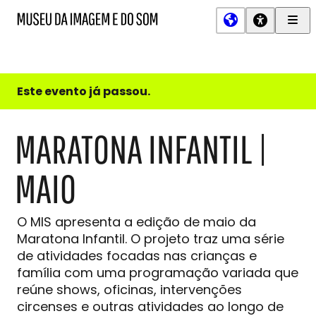
Men
MIS
Museu
Prin
da
Imagem
e
do
Este evento já passou.
Som
MARATONA INFANTIL |
MAIO
O MIS apresenta a edição de maio da
Maratona Infantil. O projeto traz uma série
de atividades focadas nas crianças e
família com uma programação variada que
reúne shows, oficinas, intervenções
circenses e outras atividades ao longo de