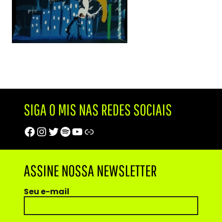
SIGA O MIS NAS REDES SOCIAIS
Facebook
Instagram
Twitter
Spotify
Youtube
Trip Advisor
ASSINE NOSSA NEWSLETTER
Seu e-mail