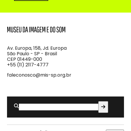
MIS
Museu
da
Imagem
Av. Europa, 158, Jd. Europa
e
São Paulo - SP - Brasil
do
CEP 01449-000
Som
+55 (11) 2117-4777
faleconosco@mis-sp.org.br
Buscar
por: