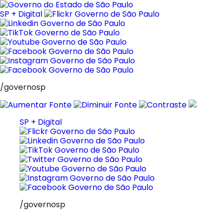
Pular
para
SP + Digital
o
conteúdo
/governosp
SP + Digital
/governosp