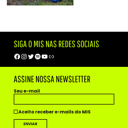
SIGA O MIS NAS REDES SOCIAIS
Facebook
Instagram
Twitter
Spotify
Youtube
Trip Advisor
ASSINE NOSSA NEWSLETTER
Seu e-mail
Aceito receber e-mails do MIS