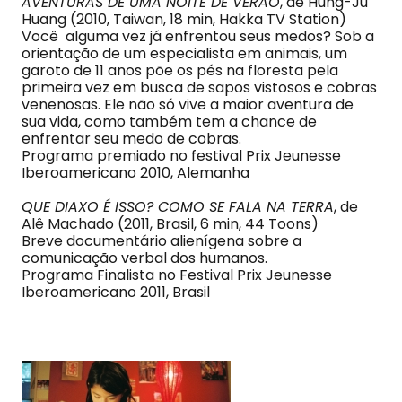
AVENTURAS DE UMA NOITE DE VERÃO
, de Hung-Ju
Huang (2010, Taiwan, 18 min, Hakka TV Station)
Você alguma vez já enfrentou seus medos? Sob a
orientação de um especialista em animais, um
garoto de 11 anos põe os pés na floresta pela
primeira vez em busca de sapos vistosos e cobras
venenosas. Ele não só vive a maior aventura de
sua vida, como também tem a chance de
enfrentar seu medo de cobras.
Programa premiado no festival Prix Jeunesse
Iberoamericano 2010, Alemanha
QUE DIAXO É ISSO? COMO SE FALA NA TERRA
, de
Alê Machado (2011, Brasil, 6 min, 44 Toons)
Breve documentário alienígena sobre a
comunicação verbal dos humanos.
Programa Finalista no Festival Prix Jeunesse
Iberoamericano 2011, Brasil