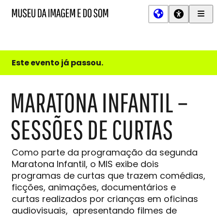
Men
MIS
Museu
Prin
da
Imagem
e
do
Este evento já passou.
Som
MARATONA INFANTIL –
SESSÕES DE CURTAS
Como parte da programação da segunda
Maratona Infantil, o MIS exibe dois
programas de curtas que trazem comédias,
ficções, animações, documentários e
curtas realizados por crianças em oficinas
audiovisuais, apresentando filmes de