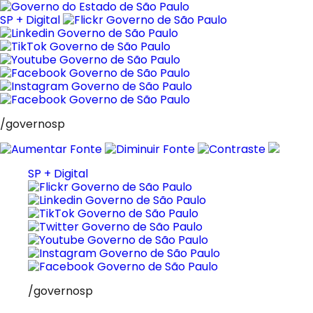
Pular
para
SP + Digital
o
conteúdo
/governosp
SP + Digital
/governosp