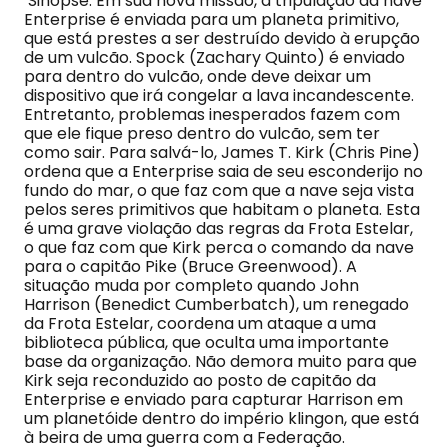
Sinopse: Em sua nova missão, a tripulação da nave
Enterprise é enviada para um planeta primitivo,
que está prestes a ser destruído devido à erupção
de um vulcão. Spock (Zachary Quinto) é enviado
para dentro do vulcão, onde deve deixar um
dispositivo que irá congelar a lava incandescente.
Entretanto, problemas inesperados fazem com
que ele fique preso dentro do vulcão, sem ter
como sair. Para salvá-lo, James T. Kirk (Chris Pine)
ordena que a Enterprise saia de seu esconderijo no
fundo do mar, o que faz com que a nave seja vista
pelos seres primitivos que habitam o planeta. Esta
é uma grave violação das regras da Frota Estelar,
o que faz com que Kirk perca o comando da nave
para o capitão Pike (Bruce Greenwood). A
situação muda por completo quando John
Harrison (Benedict Cumberbatch), um renegado
da Frota Estelar, coordena um ataque a uma
biblioteca pública, que oculta uma importante
base da organização. Não demora muito para que
Kirk seja reconduzido ao posto de capitão da
Enterprise e enviado para capturar Harrison em
um planetóide dentro do império klingon, que está
à beira de uma guerra com a Federação.