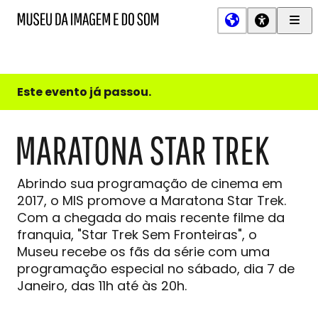
Men
MIS
Museu
Prin
da
Imagem
e
do
Este evento já passou.
Som
MARATONA STAR TREK
Abrindo sua programação de cinema em
2017, o MIS promove a Maratona Star Trek.
Com a chegada do mais recente filme da
franquia, "Star Trek Sem Fronteiras", o
Museu recebe os fãs da série com uma
programação especial no sábado, dia 7 de
Janeiro, das 11h até às 20h.