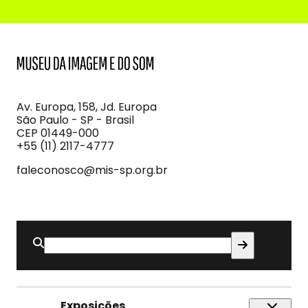
MIS
Museu
da
Imagem
Av. Europa, 158, Jd. Europa
e
São Paulo - SP - Brasil
do
CEP 01449-000
Som
+55 (11) 2117-4777
faleconosco@mis-sp.org.br
Buscar
por:
Exposições