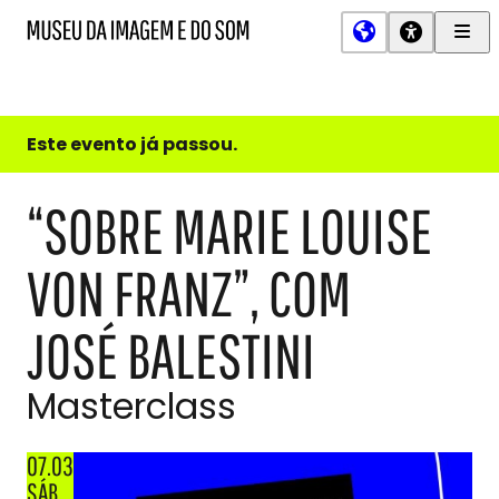
Men
MIS
Museu
Prin
da
Imagem
e
do
Este evento já passou.
Som
“SOBRE MARIE LOUISE
VON FRANZ”, COM
JOSÉ BALESTINI
Masterclass
07.03
SÁB