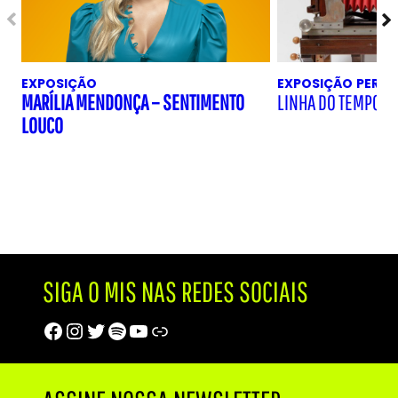
EXPOSIÇÃO
EXPOSIÇÃO
PERM
MARÍLIA MENDONÇA – SENTIMENTO
LINHA DO TEMPO D
LOUCO
SIGA O MIS NAS REDES SOCIAIS
Facebook
Instagram
Twitter
Spotify
Youtube
Trip Advisor