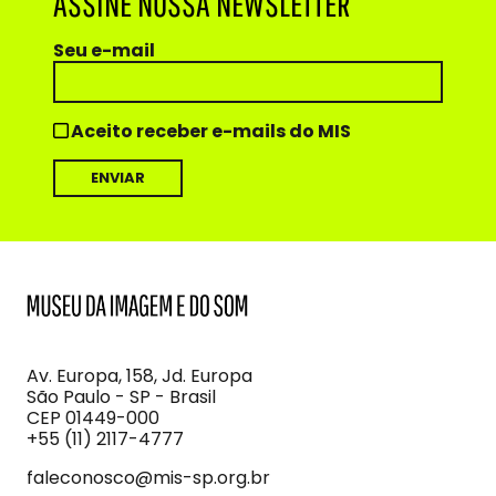
ASSINE NOSSA NEWSLETTER
Seu e-mail
Aceito receber e-mails do MIS
MIS
Museu
da
Imagem
Av. Europa, 158, Jd. Europa
e
São Paulo - SP - Brasil
do
CEP 01449-000
Som
+55 (11) 2117-4777
faleconosco@mis-sp.org.br