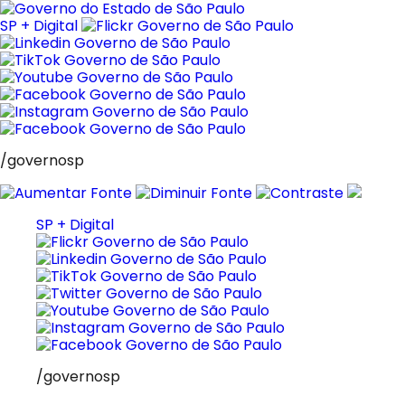
Pular
para
SP + Digital
o
conteúdo
/governosp
SP + Digital
/governosp