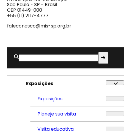
e
São Paulo - SP - Brasil
do
CEP 01449-000
Som
+55 (11) 2117-4777
faleconosco@mis-sp.org.br
Buscar
por:
Exposições
Exposições
Planeje sua visita
Visita educativa