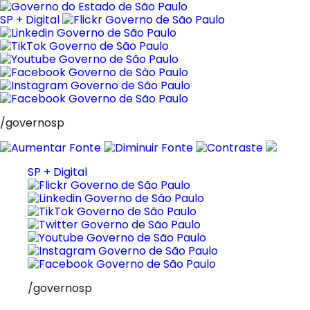
Pular
para
SP + Digital
o
conteúdo
/governosp
SP + Digital
/governosp