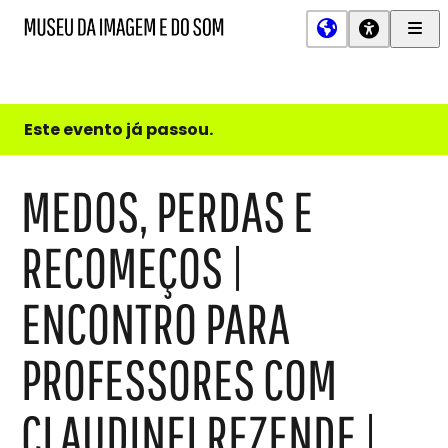
Men
MIS
Museu
Prin
da
Imagem
e
do
Este evento já passou.
Som
MEDOS, PERDAS E
RECOMEÇOS |
ENCONTRO PARA
PROFESSORES COM
CLAUDINEI REZENDE |