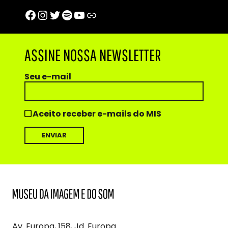
Facebook
Instagram
Twitter
Spotify
Youtube
Trip Advisor
ASSINE NOSSA NEWSLETTER
Seu e-mail
Aceito receber e-mails do MIS
MIS
Museu
da
Imagem
Av. Europa, 158, Jd. Europa