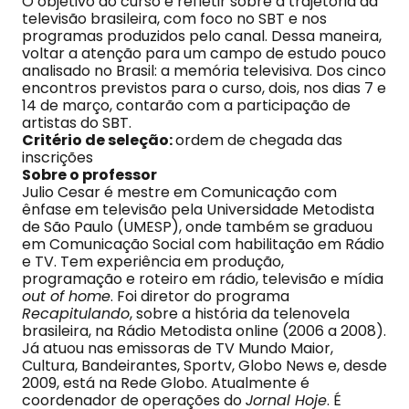
O objetivo do curso é refletir sobre a trajetória da
televisão brasileira, com foco no SBT e nos
programas produzidos pelo canal. Dessa maneira,
voltar a atenção para um campo de estudo pouco
analisado no Brasil: a memória televisiva. Dos cinco
encontros previstos para o curso, dois, nos dias 7 e
14 de março, contarão com a participação de
artistas do SBT.
Critério de seleção:
ordem de chegada das
inscrições
Sobre o professor
Julio Cesar é mestre em Comunicação com
ênfase em televisão pela Universidade Metodista
de São Paulo (UMESP), onde também se graduou
em Comunicação Social com habilitação em Rádio
e TV. Tem experiência em produção,
programação e roteiro em rádio, televisão e mídia
out of home
. Foi diretor do programa
Recapitulando
, sobre a história da telenovela
brasileira, na Rádio Metodista online (2006 a 2008).
Já atuou nas emissoras de TV Mundo Maior,
Cultura, Bandeirantes, Sportv, Globo News e, desde
2009, está na Rede Globo. Atualmente é
coordenador de operações do
Jornal Hoje
. É