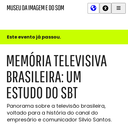
Men
MIS
Museu
Prin
da
Imagem
e
do
Este evento já passou.
Som
MEMÓRIA TELEVISIVA
BRASILEIRA: UM
ESTUDO DO SBT
Panorama sobre a televisão brasileira,
voltado para a história do canal do
empresário e comunicador Silvio Santos.