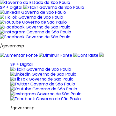
Pular
para
SP + Digital
o
conteúdo
/governosp
SP + Digital
/governosp