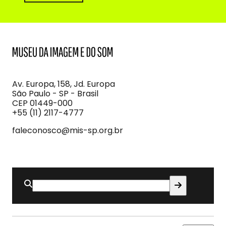
MIS
Museu
da
Imagem
Av. Europa, 158, Jd. Europa
e
São Paulo - SP - Brasil
do
CEP 01449-000
Som
+55 (11) 2117-4777
faleconosco@mis-sp.org.br
Buscar
por: