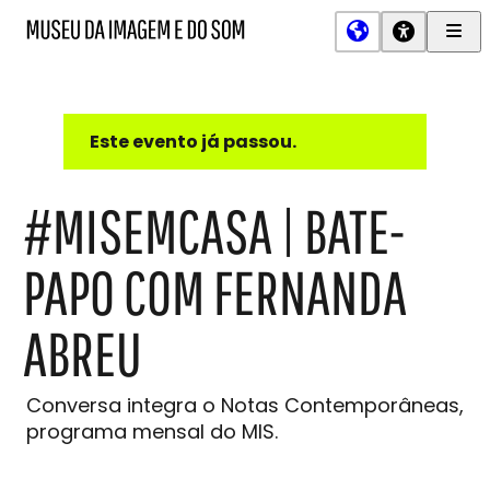
Men
MIS
Museu
Prin
da
Imagem
e
do
Este evento já passou.
Som
#MISEMCASA | BATE-
PAPO COM FERNANDA
ABREU
Conversa integra o Notas Contemporâneas,
programa mensal do MIS.