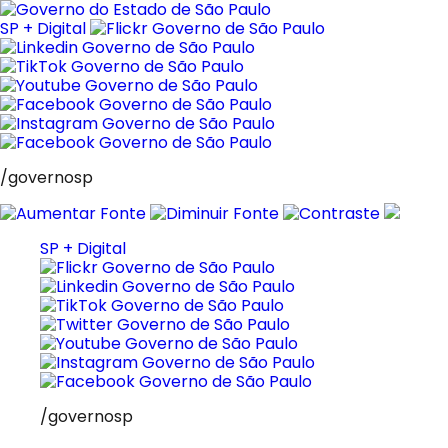
Pular
para
SP + Digital
o
conteúdo
/governosp
SP + Digital
/governosp