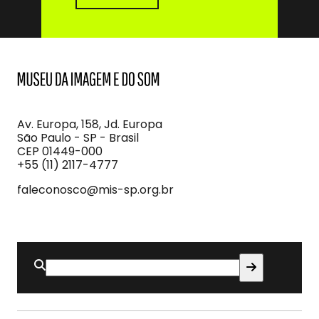
MIS
Museu
da
Imagem
Av. Europa, 158, Jd. Europa
e
São Paulo - SP - Brasil
do
CEP 01449-000
Som
+55 (11) 2117-4777
faleconosco@mis-sp.org.br
Buscar
por: