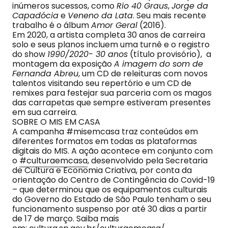
inúmeros sucessos, como
Rio 40 Graus
,
Jorge da
Capadócia
e
Veneno da Lata
. Seu mais recente
trabalho é o álbum
Amor Geral
(2016).
Em 2020, a artista completa 30 anos de carreira
solo e seus planos incluem uma turnê e o registro
do show
1990/2020- 30 anos
(título provisório), a
montagem da exposição
A imagem do som de
Fernanda Abreu
, um CD de releituras com novos
talentos visitando seu repertório e um CD de
remixes para festejar sua parceria com os magos
das carrapetas que sempre estiveram presentes
em sua carreira.
SOBRE O MIS EM CASA
A campanha #misemcasa traz conteúdos em
diferentes formatos em todas as plataformas
digitais do MIS. A ação acontece em conjunto com
o
#culturaemcasa
, desenvolvido pela Secretaria
de Cultura e Economia Criativa, por conta da
orientação do Centro de Contingência do Covid-19
– que determinou que os equipamentos culturais
do Governo do Estado de São Paulo tenham o seu
funcionamento suspenso por até 30 dias a partir
de 17 de março. Saiba mais