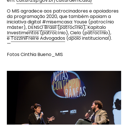
em:
cultura.sp.gov.br/culturaemcasa/
O MIS agradece aos patrocinadores e apoiadores
da programação 2020, que também apoiam a
iniciativa digital
#misemcasa
:
Youse
(patrocínio
máster),
DENSO Brasil
(patrocínio),
Kapitalo
Investimentos
(patrocínio),
Cielo
(patrocínio),
e
TozziniFreire Advogados
(apoio institucional).
—
Fotos Cinthia Bueno_MIS