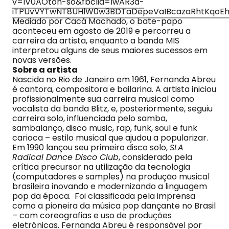
v=lV0AOtoh-so&fbclid=IwAR3d-
iTPUvVYTwNT8UHlW0w3BDTaDepeVaIBcazaRhtKqoE
Mediado por Cacá Machado, o bate-papo
aconteceu em agosto de 2019 e percorreu a
carreira da artista, enquanto a banda MIS
interpretou alguns de seus maiores sucessos em
novas versões.
Sobre a artista
Nascida no Rio de Janeiro em 1961, Fernanda Abreu
é cantora, compositora e bailarina. A artista iniciou
profissionalmente sua carreira musical como
vocalista da banda Blitz, e, posteriormente, seguiu
carreira solo, influenciada pelo samba,
sambalanço, disco music, rap, funk, soul e funk
carioca – estilo musical que ajudou a popularizar.
Em 1990 lançou seu primeiro disco solo,
SLA
Radical Dance Disco Club
, considerado pela
crítica precursor na utilização da tecnologia
(computadores e samples) na produção musical
brasileira inovando e modernizando a linguagem
pop da época. Foi classificada pela imprensa
como a pioneira da música pop dançante no Brasil
– com coreografias e uso de produções
eletrônicas. Fernanda Abreu é responsável por