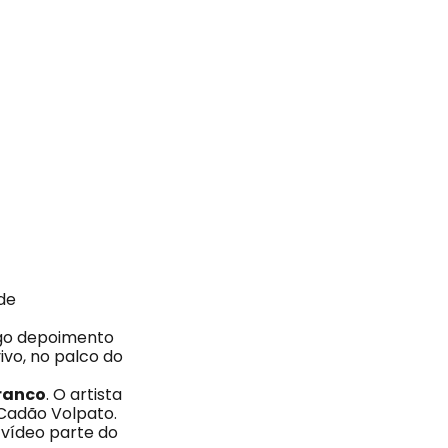
de
ngo depoimento
ivo, no palco do
ranco
. O artista
 Cadão Volpato.
 vídeo parte do