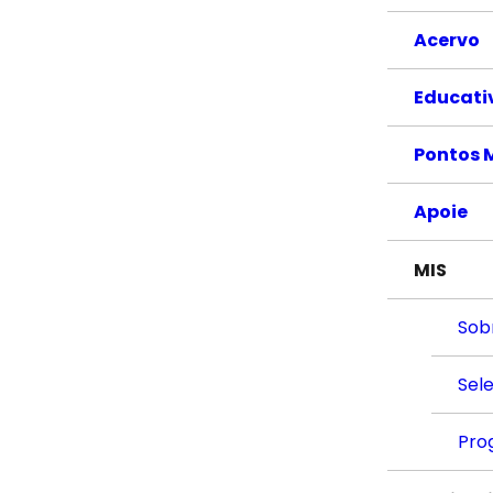
Acervo
Educati
Pontos 
Apoie
MIS
Sob
Sel
Pro