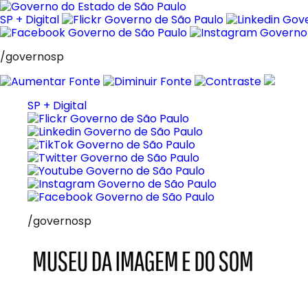
Pular
para
SP + Digital
o
conteúdo
/governosp
SP + Digital
/governosp
MIS
Museu
da
Imagem