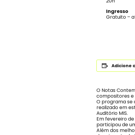
20h
Ingresso
Gratuito – a
Adicione 
O Notas Contemp
compositores e i
O programa se d
realizado em est
Auditório MIS.
Em fevereiro de
participou de u
Além dos melhor