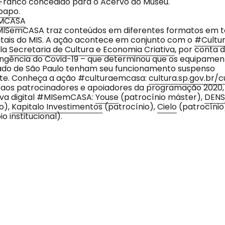
Franco concedido para o Acervo do Museu.
papo.
MCASA
SemCASA traz conteúdos em diferentes formatos em t
itais do MIS. A ação acontece em conjunto com o
#Cultu
ela
Secretaria de Cultura e Economia Criativa
, por conta 
ngência do Covid-19 – que determinou que os equipament
ado de São Paulo tenham seu funcionamento suspenso
e. Conheça a ação #culturaemcasa:
cultura.sp.gov.br/
 aos patrocinadores e apoiadores da programação 202
tiva digital #MISemCASA:
Youse
(patrocínio máster),
DEN
o),
Kapitalo Investimentos
(patrocínio),
Cielo
(patrocínio
o institucional).