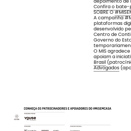
depoimento de 
Confira o bate-
SOBRE O
#MISE
A campanha #MI
plataformas dig
desenvolvido p
Centro de Conti
Governo do Est
temporariament
O MIS agradece
apoiam a inicia
Brasil
(patrocíni
Advogados
(apoi