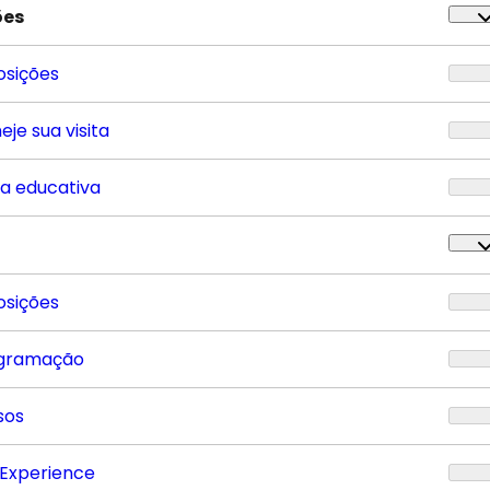
ões
osições
eje sua visita
ta educativa
osições
gramação
sos
 Experience