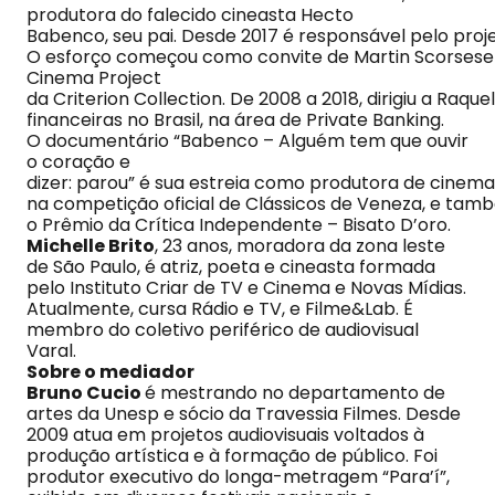
produtora do falecido cineasta Hecto
Babenco, seu pai. Desde 2017 é responsável pelo proje
O esforço começou como convite de Martin Scorsese pa
Cinema Project
da Criterion Collection. De 2008 a 2018, dirigiu a Raq
financeiras no Brasil, na área de Private Banking.
O documentário “Babenco – Alguém tem que ouvir
o coração e
dizer: parou” é sua estreia como produtora de cinem
na competição oficial de Clássicos de Veneza, e ta
o Prêmio da Crítica Independente – Bisato D’oro.
Michelle Brito
, 23 anos, moradora da zona leste
de São Paulo, é atriz, poeta e cineasta formada
pelo Instituto Criar de TV e Cinema e Novas Mídias.
Atualmente, cursa Rádio e TV, e Filme&Lab. É
membro do coletivo periférico de audiovisual
Varal.
Sobre o mediador
Bruno Cucio
é mestrando no departamento de
artes da Unesp e sócio da Travessia Filmes. Desde
2009 atua em projetos audiovisuais voltados à
produção artística e à formação de público. Foi
produtor executivo do longa-metragem “Para’í”,