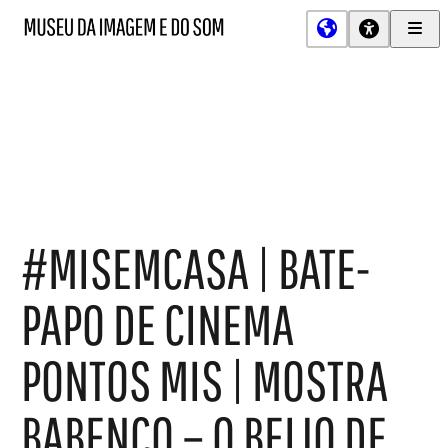
Men
MIS
Museu
Prin
da
Imagem
e
do
Som
#MISEMCASA | BATE-
PAPO DE CINEMA
PONTOS MIS | MOSTRA
BABENCO – O BEIJO DE