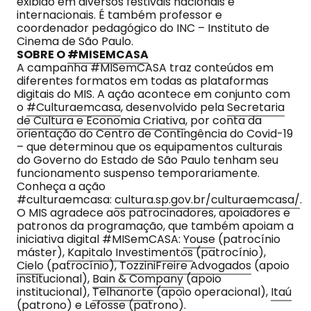
exibido em diversos festivais nacionais e
internacionais. É também professor e
coordenador pedagógico do INC – Instituto de
Cinema de São Paulo.
SOBRE O
#MISEMCASA
A campanha #MISemCASA traz conteúdos em
diferentes formatos em todas as plataformas
digitais do MIS. A ação acontece em conjunto com
o
#Culturaemcasa
, desenvolvido pela
Secretaria
de Cultura e Economia Criativa
, por conta da
orientação do Centro de Contingência do Covid-19
– que determinou que os equipamentos culturais
do Governo do Estado de São Paulo tenham seu
funcionamento suspenso temporariamente.
Conheça a ação
#culturaemcasa:
cultura.sp.gov.br/culturaemcasa/
.
O MIS agradece aos patrocinadores, apoiadores e
patronos da programação, que também apoiam a
iniciativa digital #MISemCASA:
Youse
(patrocínio
máster),
Kapitalo Investimentos
(patrocínio),
Cielo
(patrocínio),
TozziniFreire Advogados
(apoio
institucional),
Bain & Company
(apoio
institucional),
Telhanorte
(apoio operacional),
Itaú
(patrono) e
Lefosse
(patrono).