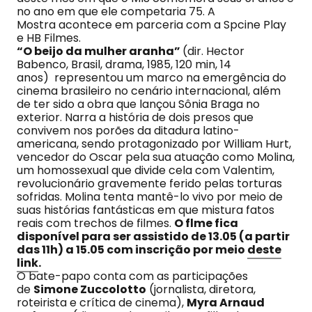
no ano em que ele competaria 75. A
Mostra acontece em parceria com a Spcine Play
e HB Filmes.
“O beijo da mulher aranha”
(dir. Hector
Babenco, Brasil, drama, 1985, 120 min, 14
anos) representou um marco na emergência do
cinema brasileiro no cenário internacional, além
de ter sido a obra que lançou Sônia Braga no
exterior. Narra a história de dois presos que
convivem nos porões da ditadura latino-
americana, sendo protagonizado por William Hurt,
vencedor do Oscar pela sua atuação como Molina,
um homossexual que divide cela com Valentim,
revolucionário gravemente ferido pelas torturas
sofridas. Molina tenta mantê-lo vivo por meio de
suas histórias fantásticas em que mistura fatos
reais com trechos de filmes.
O flme fica
disponível para ser assistido de 13.05 (a partir
das 11h) a 15.05 com inscrição por meio
deste
link
.
O bate-papo conta com as participações
de
Simone Zuccolotto
(jornalista, diretora,
roteirista e crítica de cinema),
Myra Arnaud