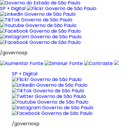
Pular
para
SP + Digital
o
conteúdo
/governosp
SP + Digital
/governosp