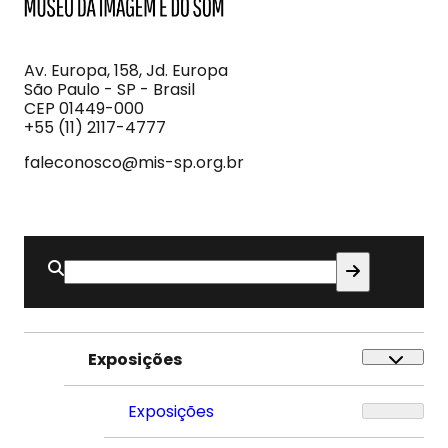
MIS
Museu
da
Imagem
Av. Europa, 158, Jd. Europa
e
São Paulo - SP - Brasil
do
CEP 01449-000
Som
+55 (11) 2117-4777
faleconosco@mis-sp.org.br
Buscar
por:
Exposições
Exposições