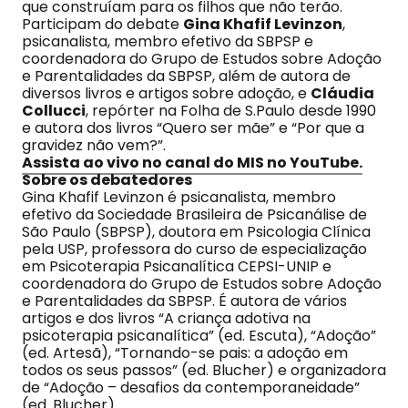
que construíam para os filhos que não terão.
Participam do debate
Gina Khafif Levinzon
,
psicanalista, membro efetivo da SBPSP e
coordenadora do Grupo de Estudos sobre Adoção
e Parentalidades da SBPSP, além de autora de
diversos livros e artigos sobre adoção, e
Cláudia
Collucci
, repórter na Folha de S.Paulo desde 1990
e autora dos livros “Quero ser mãe” e “Por que a
gravidez não vem?”.​
Assista ao vivo no canal do MIS no YouTube.
Sobre os debatedores
Gina Khafif Levinzon é psicanalista, membro
efetivo da Sociedade Brasileira de Psicanálise de
São Paulo (SBPSP), doutora em Psicologia Clínica
pela USP, professora do curso de especialização
em Psicoterapia Psicanalítica CEPSI-UNIP e
coordenadora do Grupo de Estudos sobre Adoção
e Parentalidades da SBPSP. É autora de vários
artigos e dos livros “A criança adotiva na
psicoterapia psicanalítica” (ed. Escuta), “Adoção”
(ed. Artesã), “Tornando-se pais: a adoção em
todos os seus passos” (ed. Blucher) e organizadora
de “Adoção – desafios da contemporaneidade”
(ed. Blucher).