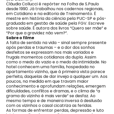
Cláudia Collucci é repórter na Folha de S.Paulo
desde 1990. Já trabalhou nos cadernos regionais,
em Cotidiano e na editoria de Treinamento. É
mestre em história da ciência pela PUC-SP e pós-
graduada em gestão de saúde pela FGV. Escreve
sobre saúde. É autora dos livros “Quero ser mãe” e
“Por que a gravidez não vem?”.​
Sobre o filme
A falta de sentido na vida – sinal sempre presente
após perdas e traumas – e a dor dos sonhos
desfeitos se expressam nos mais variados e
frugais momentos cotidianos da dupla. Assim
como o medo do vazio e o medo da intimidade. No
hotel conhecem uma família, hospedada no
apartamento vizinho, que à primeira vista parece
perfeita, daquelas de dar inveja a qualquer um. Aos
poucos, na medida em que travam maior
conhecimento e aprofundam relações, emergem
dificuldades, conflitos e dramas, e o clima de “a
grama do vizinho é mais verde” se desfaz. Ao
mesmo tempo e de maneira inversa à desilusão
com os vizinhos o casal cicatriza as feridas.
As formas de enfrentar perdas, depressão e luto