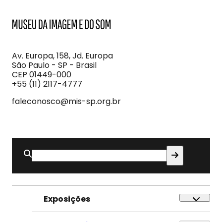
MIS
Museu
da
Imagem
Av. Europa, 158, Jd. Europa
e
São Paulo - SP - Brasil
do
CEP 01449-000
Som
+55 (11) 2117-4777
faleconosco@mis-sp.org.br
Buscar
por:
Exposições