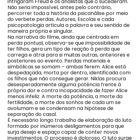
intrigaram Freud e os analistas que o sucederam.
Não seria impossível, antes pelo contrário,
percorrer toda a história da psicanálise por meio
do verbete perdas. Autores, Escolas e cada
psicopatologia articula a palavra e seu sentido de
maneira própria e singular.
Na narrativa do filme, ainda que centrada em
perda pontual, observa-se que impossibilidade de
ter filhos, gera um tipo de reação à perda que
carrega e atrai para si muitas outras, anteriores e
posteriores ao evento. Perdas materiais e
simbólicas se somam – ambas ferem. Alice está
despedaçada, morta por dentro, identificada com
os filhos que não consegue gerar. Niklas procura
desesperadamente alguma potência frente à
própria dor e contra incapacidade de fazer Alice
menos infeliz. A morte da potência, a morte da
fertilidade, a morte dos sonhos de cada um se
avolumam e se condensam na hipótese de
separação do casal.
É necessário longo trabalho de elaboração do luto
formado por inúmeros desligamentos para que
surja desejo e espaço capaz de conter novos
investimentos. O processo é doloroso. O luto surge