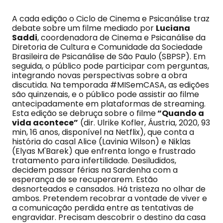
A cada edição o Ciclo de Cinema e Psicanálise traz
debate sobre um filme mediado por
Luciana
Saddi
, coordenadora de Cinema e Psicanálise da
Diretoria de Cultura e Comunidade da Sociedade
Brasileira de Psicanálise de São Paulo (SBPSP). Em
seguida, o público pode participar com perguntas,
integrando novas perspectivas sobre a obra
discutida. Na temporada #MISemCASA, as edições
são quinzenais, e o público pode assistir ao filme
antecipadamente em plataformas de streaming.
Esta edição se debruça sobre o filme
“Quando a
vida acontece”
(dir. Ulrike Kofler, Áustria, 2020, 93
min, 16 anos, disponível na Netflix), que conta a
história do casal Alice (Lavinia Wilson) e Niklas
(Elyas M'Barek) que enfrenta longo e frustrado
tratamento para infertilidade. Desiludidos,
decidem passar férias na Sardenha com a
esperança de se recuperarem. Estão
desnorteados e cansados. Há tristeza no olhar de
ambos. Pretendem recobrar a vontade de viver e
a comunicação perdida entre as tentativas de
engravidar. Precisam descobrir o destino da casa