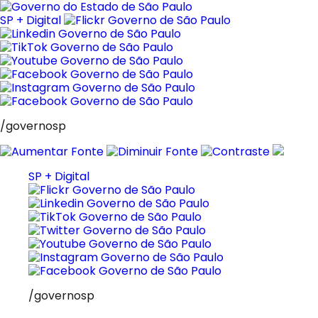
Pular
para
SP + Digital
o
conteúdo
/governosp
SP + Digital
/governosp