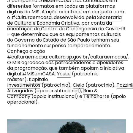
A campanha #MISemCASA traz conteúdos em
diferentes formatos em todas as plataformas
digitais do MIS. A ação acontece em conjunto com
o
#Culturaemcasa
, desenvolvido pela
Secretaria
de Cultura e Economia Criativa
, por conta da
orientação do Centro de Contingência do Covid-19
– que determinou que os equipamentos culturais
do Governo do Estado de São Paulo tenham seu
funcionamento suspenso temporariamente.
Conheça a ação
#culturaemcasa:
cultura.sp.gov.br/culturaemcasa/
.
O MIS agradece aos patrocinadores e apoiadores
da programação, que também apoiam a iniciativa
digital #MISemCASA:
Youse
(patrocínio
máster),
Kapitalo
Investimentos
(patrocínio),
Cielo
(patrocínio),
Tozzini
Advogados
(apoio institucional),
Bain &
Company
(apoio institucional) e
Telhanorte
(apoio
operacional).