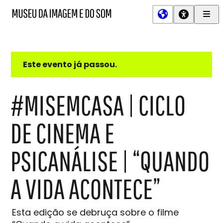
Men
MIS
Museu
Prin
da
Imagem
e
do
Este evento já passou.
Som
#MISEMCASA | CICLO
DE CINEMA E
PSICANÁLISE | “QUANDO
A VIDA ACONTECE”
Esta edição se debruça sobre o filme