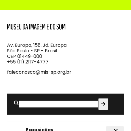
MIS
Museu
da
Imagem
Av. Europa, 158, Jd. Europa
e
São Paulo - SP - Brasil
do
CEP 01449-000
Som
+55 (11) 2117-4777
faleconosco@mis-sp.org.br
Buscar
por:
Exposições