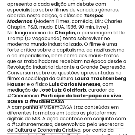
apresenta a cada edição um debate com
especialistas sobre filmes de variados gêneros,
aborda, nesta edição, o clássico
Tempos
Modernos
(Modern Times, comédia, Dir.: Charles
Chaplin. P&B, mudo, EUA, 1936, 90 min, livre).
No longa icônico de
Chaplin
, o personagem Little
Tramp (O Vagabundo) tenta sobreviver no
moderno mundo industrializado. O filme é uma
forte crítica sobre o capitalismo, ao nazifascismo
e ao imperialismo, bem como aos maus-tratos
que os trabalhadores recebiam na época desde a
Revolução Industrial durante a Grande Depressão.
Conversam sobre as questões apresentadas no
filme: a socióloga da cultura
Laura Trachtenberg
Hause
r e o físico
Luis Carlos Meneses
, com
mediação de J
osé Luiz Goldfarb
, curador do
#Cineciência.
Participe do bate-papo ao vivo.
SOBRE O
#MISEMCASA
A campanha #MISemCASA traz conteúdos em
diferentes formatos em todas as plataformas
digitais do MIS. A ação acontece em conjunto com
o
#Culturaemcasa
, desenvolvido pela
Secretaria
de Cultura e Economia Criativa
, por conta da