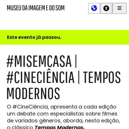
Men
MIS
Museu
Prin
da
Imagem
e
do
Este evento já passou.
Som
#MISEMCASA |
#CINECIÊNCIA | TEMPOS
MODERNOS
O #CineCiência, apresenta a cada edição
um debate com especialistas sobre filmes
de variados gêneros, aborda, nesta edição,
o clássico
Tempos Modernos.