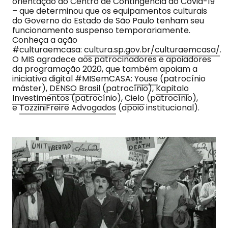
orientação do Centro de Contingência do Covid-19
– que determinou que os equipamentos culturais
do Governo do Estado de São Paulo tenham seu
funcionamento suspenso temporariamente.
Conheça a ação
#culturaemcasa:
cultura.sp.gov.br/culturaemcasa/
.
O MIS agradece aos patrocinadores e apoiadores
da programação 2020, que também apoiam a
iniciativa digital #MISemCASA:
Youse
(patrocínio
máster),
DENSO Brasil
(patrocínio),
Kapitalo
Investimentos
(patrocínio),
Cielo
(patrocínio),
e
TozziniFreire Advogados
(apoio institucional).