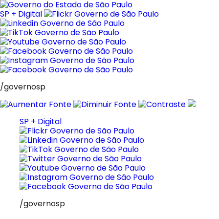
Pular
para
SP + Digital
o
conteúdo
/governosp
SP + Digital
/governosp