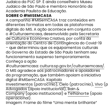
Judaica da PUC SP. É ainda conselheiro Museu
Judaico de São Paulo e membro Honorário da
Academia Paulista de Educação.
SOBRE O
#MISEMCASA
A campanha #MISemCASA traz conteúdos em
diferentes formatos em todas as plataformas
digitais do MIS. A ação acontece em conjunto com
o
#Culturaemcasa
, desenvolvido pela
Secretaria
de Cultura e Economia Criativa
, por conta da
orientação do Centro de Contingência do Covid-19
– que determinou que os equipamentos culturais
do Governo do Estado de São Paulo tenham seu
funcionamento suspenso temporariamente.
Conheça a ação
#culturaemcasa:
cultura.sp.gov.br/culturaemcasa/
.
O MIS agradece aos patrocinadores e apoiadores
da programação, que também apoiam a iniciativa
digital #MISemCASA:
Kapitalo
Investimentos
(patrocínio),
Cielo
(patrocínio),
Vivo
(p
Advogados
(apoio institucional),
Bain &
Company
(apoio institucional) e
Telhanorte
(apoio
operacional).
Imagem: Frame do filme “Uma mente brilhante”