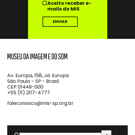
Aceito receber e-
mails do MIS
MIS
Museu
da
Imagem
Av. Europa, 158, Jd. Europa
e
São Paulo - SP - Brasil
do
CEP 01449-000
Som
+55 (11) 2117-4777
faleconosco@mis-sp.org.br