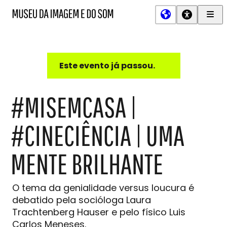
Men
MIS
Museu
Prin
da
Imagem
e
do
Este evento já passou.
Som
#MISEMCASA |
#CINECIÊNCIA | UMA
MENTE BRILHANTE
O tema da genialidade versus loucura é
debatido pela socióloga Laura
Trachtenberg Hauser e pelo físico Luis
Carlos Meneses.