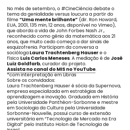
No mês de setembro, o #CineCiência debate o
tema da genialidade versus loucura a partir do
filme
“Uma mente brilhante”
(dir. Ron Howard,
EUA, 2001, 135 min, 12 anos, disponível no Vimeo),
que aborda a vida de John Forbes Nash Jr.,
reconhecido como gênio da matemática aos 21
anos, que muito cedo começa a dar sinais de
esquizofrenia. Participam da conversa a
socióloga
Laura Trachtenberg Hauser
e o
físico
Luis Carlos Meneses
. A mediação é de
José
Luiz Goldfarb
, curador do projeto.
Assista no canal do MIS no YouTube
.
*com interpretação em Libras
Sobre os convidados:
Laura Trachtenberg Hauser é sócia da Supernova,
empresa especializada em estratégias de
aprendizagem e inovação. Graduada em História
pela Universidade Panthéon-Sorbonne e mestre
em Sociologia da Cultura pela Universidade
Sorbonne-Nouvelle, possui curso de extensão
universitária em “Tecnologia de Mercado na Era
Digital” pelo Instituto Holon de Tecnologia de
Israel.