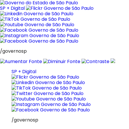
Pular
para
SP + Digital
o
conteúdo
/governosp
SP + Digital
/governosp