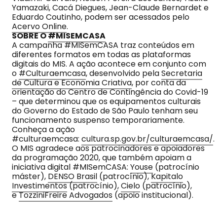
Yamazaki, Cacá Diegues, Jean-Claude Bernardet e
Eduardo Coutinho, podem ser acessados pelo
Acervo Online
.
SOBRE O
#MISEMCASA
A campanha #MISemCASA traz conteúdos em
diferentes formatos em todas as plataformas
digitais do MIS. A ação acontece em conjunto com
o
#Culturaemcasa
, desenvolvido pela
Secretaria
de Cultura e Economia Criativa
, por conta da
orientação do Centro de Contingência do Covid-19
– que determinou que os equipamentos culturais
do Governo do Estado de São Paulo tenham seu
funcionamento suspenso temporariamente.
Conheça a ação
#culturaemcasa:
cultura.sp.gov.br/culturaemcasa/
.
O MIS agradece aos patrocinadores e apoiadores
da programação 2020, que também apoiam a
iniciativa digital #MISemCASA:
Youse
(patrocínio
máster),
DENSO Brasil
(patrocínio),
Kapitalo
Investimentos
(patrocínio),
Cielo
(patrocínio),
e
TozziniFreire Advogados
(apoio institucional).