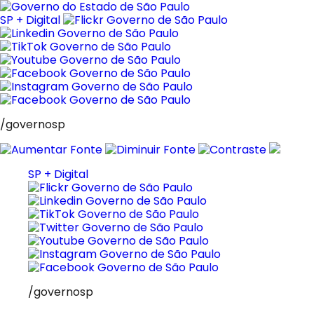
Pular
para
SP + Digital
o
conteúdo
/governosp
SP + Digital
/governosp