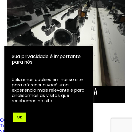
Sua privacidade é importante
para nós
Utilizamos cookies em nosso site
para oferecer a você uma
LINHA DO TEMPO DA FOTOGRAFIA
experiência mais relevante e para
analisarmos as visitas que
EXPOSIÇÃO
recebemos no site.
Ok
Ouvidoria
Transparência
SIC