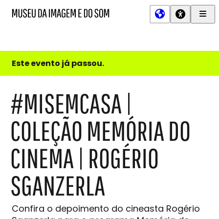
Men
MIS
Museu
Prin
da
Imagem
e
do
Este evento já passou.
Som
#MISEMCASA |
COLEÇÃO MEMÓRIA DO
CINEMA | ROGÉRIO
SGANZERLA
Confira o depoimento do cineasta Rogério