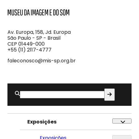
MIS
Museu
da
Imagem
Av. Europa, 158, Jd. Europa
e
São Paulo - SP - Brasil
do
CEP 01449-000
Som
+55 (11) 2117-4777
faleconosco@mis-sp.org.br
Buscar
por:
Exposições
Exposições