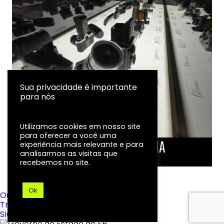
Sua privacidade é importante
para nós
Utilizamos cookies em nosso site
para oferecer a você uma
LINHA DO TEMPO DA FOTOGRAFIA
experiência mais relevante e para
analisarmos as visitas que
EXPOSIÇÃO
recebemos no site.
Ok
Ouvidoria
Transparência
SIC