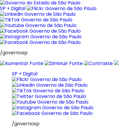
Pular
para
SP + Digital
o
conteúdo
/governosp
SP + Digital
/governosp