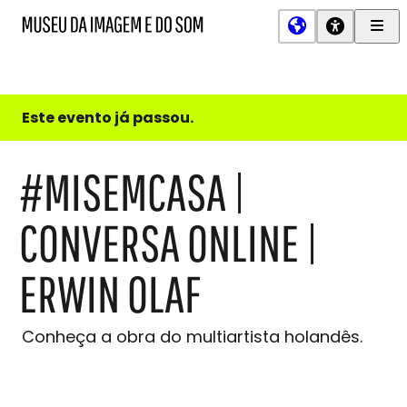
Men
MIS
Museu
Prin
da
Imagem
e
do
Este evento já passou.
Som
#MISEMCASA |
CONVERSA ONLINE |
ERWIN OLAF
Conheça a obra do multiartista holandês.