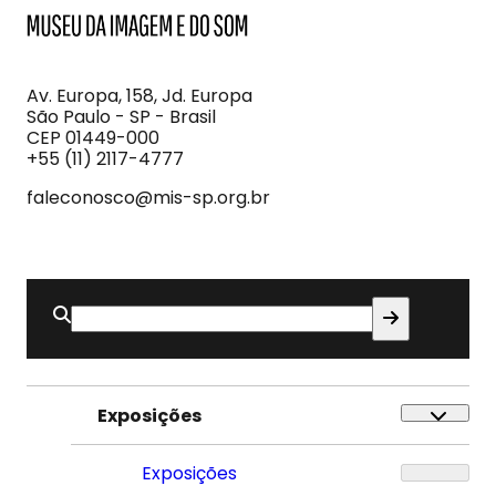
MIS
Museu
da
Imagem
Av. Europa, 158, Jd. Europa
e
São Paulo - SP - Brasil
do
CEP 01449-000
Som
+55 (11) 2117-4777
faleconosco@mis-sp.org.br
Buscar
por:
Exposições
Exposições