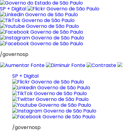
Pular
para
SP + Digital
o
conteúdo
/governosp
SP + Digital
/governosp