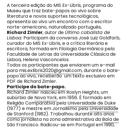
A terceira edição do MIS Ex-Libris, programa do
Museu que traz bate-papos ao vivo sobre
literatura e novos suportes tecnológicos,
apresenta ao vivo um encontro com o escritor
norte-americano, naturalizado português,
Richard Zimler
, autor de
Último cabalista de
Lisboa
. Participam da conversa José Luiz Goldfarb,
curador do MIS Ex-Libris, e a crítica literária e
escritora, formada em Filologia Germânica pela
Faculdade de Letras da Universidade Clássica de
Lisboa, Helena Vasconcelos.
Todos os participantes que enviarem um e-mail
para
mis.exlibris2020@gmail.com
, durante o bate-
papo ao vivo, receberão um texto exclusivo em
PDF de Richard Zimler.
Participe do bate-papo.
Richard Zimler nasceu em Roslyn Heights, um
subúrbio de
Nova York
, em 1956. É formado em
Religião Comparativa pela
Universidade de Duke
(1977) e mestre em Jornalismo pela
Universidade
de Stanford
(1982). Trabalhou durante oito anos
como jornalista na zona administrativa da
Baía de
São Francisco
. Radicou-se em Portugal em 1990,