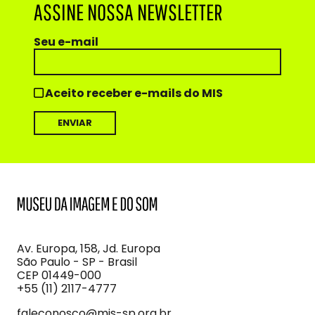
ASSINE NOSSA NEWSLETTER
Seu e-mail
Aceito receber e-mails do MIS
MIS
Museu
da
Imagem
Av. Europa, 158, Jd. Europa
e
São Paulo - SP - Brasil
do
CEP 01449-000
Som
+55 (11) 2117-4777
faleconosco@mis-sp.org.br