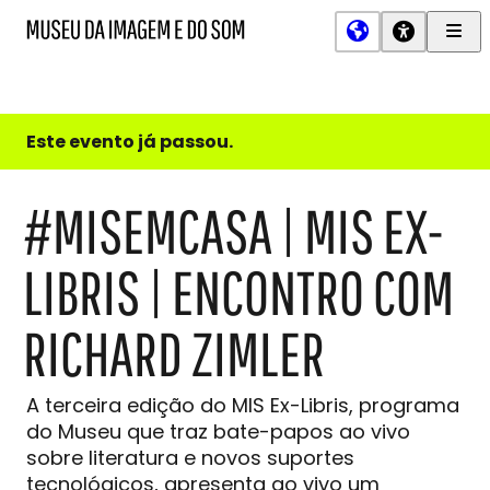
Men
MIS
Museu
Prin
da
Imagem
e
do
Este evento já passou.
Som
#MISEMCASA | MIS EX-
LIBRIS | ENCONTRO COM
RICHARD ZIMLER
A terceira edição do MIS Ex-Libris, programa
do Museu que traz bate-papos ao vivo
sobre literatura e novos suportes
tecnológicos, apresenta ao vivo um