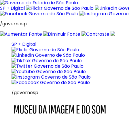
Pular
para
SP + Digital
o
conteúdo
/governosp
SP + Digital
/governosp
MIS
Museu
da
Imagem