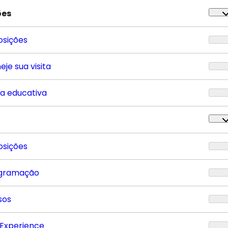
ões
osições
eje sua visita
ta educativa
osições
gramação
sos
 Experience