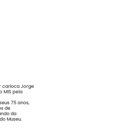
r carioca Jorge
do MIS pela
seus 75 anos,
os de
dando da
 do Museu.