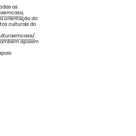
odas as
raemcasa
,
da orientação do
os culturais do
culturaemcasa/
.
e também apoiam
apoio