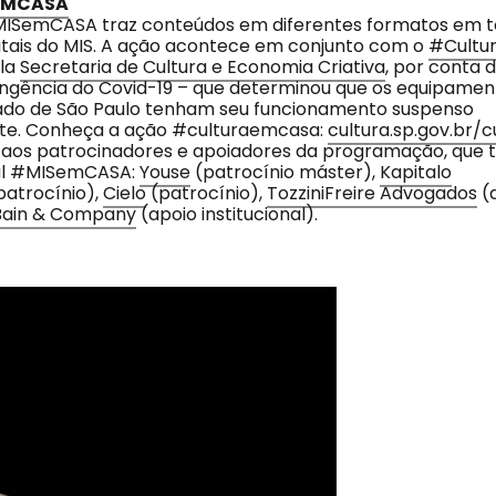
EMCASA
SemCASA traz conteúdos em diferentes formatos em t
itais do MIS. A ação acontece em conjunto com o
#Cultu
ela
Secretaria de Cultura e Economia Criativa
, por conta 
ngência do Covid-19 – que determinou que os equipament
ado de São Paulo tenham seu funcionamento suspenso
e. Conheça a ação #culturaemcasa:
cultura.sp.gov.br/
 aos patrocinadores e apoiadores da programação, qu
ital #MISemCASA:
Youse
(patrocínio máster),
Kapitalo
patrocínio),
Cielo
(patrocínio),
TozziniFreire Advogados
(
Bain & Company
(apoio institucional).