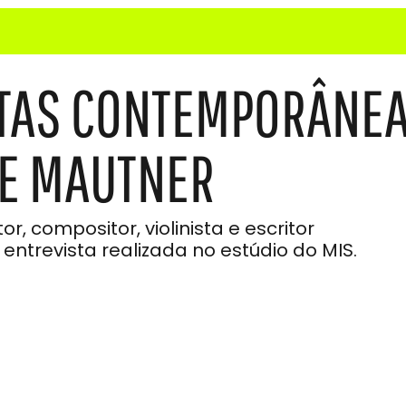
TAS CONTEMPORÂNE
GE MAUTNER
compositor, violinista e escritor
a entrevista realizada no estúdio do MIS.