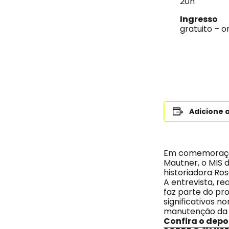
20h
Ingresso
gratuito – o
Adicione 
Em comemoração 
Mautner, o MIS d
historiadora Ro
A entrevista, r
faz parte do p
significativos n
manutenção da pr
Confira o dep