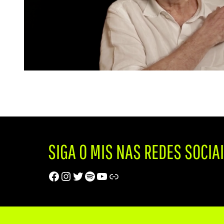
SIGA O MIS NAS REDES SOCIA
Facebook
Instagram
Twitter
Spotify
Youtube
Trip Advisor