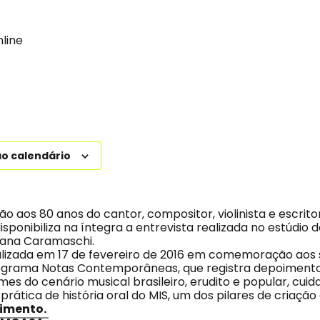
nline
ao calendário
aos 80 anos do cantor, compositor, violinista e escrito
isponibiliza na íntegra a entrevista realizada no estúdio 
sana Caramaschi.
ealizada em 17 de fevereiro de 2016 em comemoração aos 
rograma Notas Contemporâneas, que registra depoiment
omes do cenário musical brasileiro, erudito e popular, cui
ática de história oral do MIS, um dos pilares de criação
oimento.