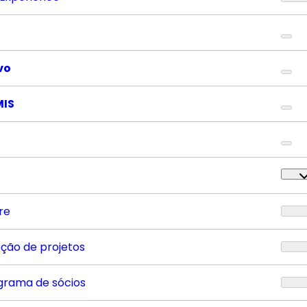
vo
MIS
re
eção de projetos
grama de sócios