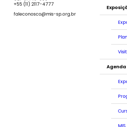
Som
+55 (11) 2117-4777
Exposiç
faleconosco@mis-sp.org.br
Exp
Plan
Visi
Agenda
Exp
Pro
Cur
MIS