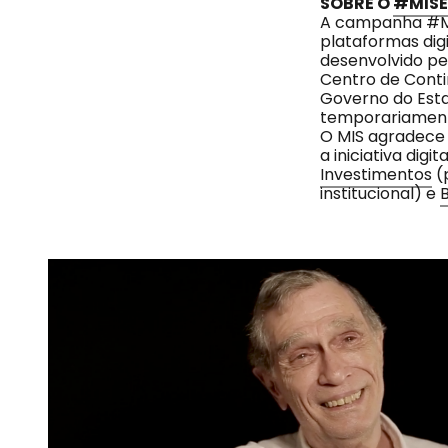
SOBRE O
#MIS
A campanha #MI
plataformas dig
desenvolvido p
Centro de Conti
Governo do Est
temporariament
O MIS agradece
a iniciativa dig
Investimentos
(
institucional) e