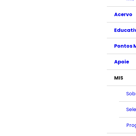
Acervo
Educati
Pontos 
Apoie
MIS
Sob
Sel
Pro