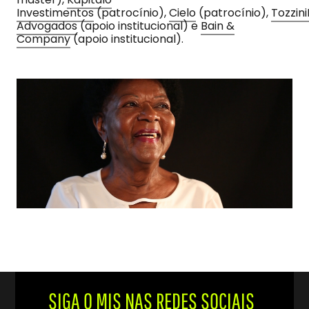
Investimentos
(patrocínio),
Cielo
(patrocínio),
Tozzini
Advogados
(apoio institucional) e
Bain &
Company
(apoio institucional).
SIGA O MIS NAS REDES SOCIAIS