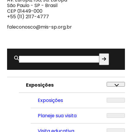
e
São Paulo - SP - Brasil
do
CEP 01449-000
Som
+55 (11) 2117-4777
faleconosco@mis-sp.org.br
Buscar
por:
Exposições
Exposições
Planeje sua visita
Visita educativa