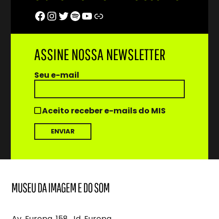
Facebook
Instagram
Twitter
Spotify
Youtube
Trip Advisor
ASSINE NOSSA NEWSLETTER
Seu e-mail
Aceito receber e-mails do MIS
MIS
Museu
da
Imagem
Av. Europa, 158, Jd. Europa