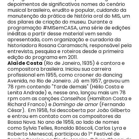
depoimentos de significativos nomes do cenário
musical brasileiro, erudito e popular, cuidando da
manutenção da prática de história oral do MIS, um
dos pilares de criação do museu. Durante a
programação #MISemCASA, uma série de edições
inéditas a partir desse material vem sendo
apresentada, com organização e curadoria da
historiadora Rosana Caramaschi, responsável pela
entrevista, pesquisa e roteiros desde a primeira
edição do programa em 2011.
Alaíde Costa
(Rio de Janeiro, 1935) é cantora e
compositora brasileira. Iniciou sua carreira
profissional em 1955, como crooner do dancing
Avenida, no Rio de Janeiro. Já em 1957, gravou um
78 rpm contendo "Tarde demais" (Hélio Costa e
Lenita Andrade) e, nesse ano, lançou mais um 78
rpm com as canções
Conselhos
(Hamilton Costa e
Richard Franco) e
Domingo de amor
(Fernando
César). Em 1958, foi descoberta por João Gilberto
e entrou em contato com os compositores da
Bossa Nova. No ano de 1959, ao lado de nomes
como Sylvia Telles, Ronaldo Bôscoli, Carlos Lyra e
Roberto Menescal, participou do 1º Festival de