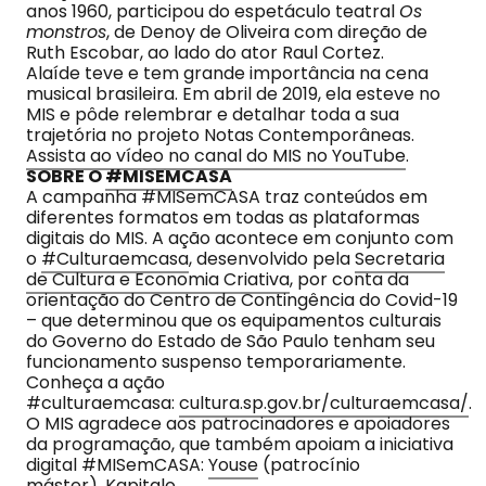
anos 1960, participou do espetáculo teatral
Os
monstros
, de Denoy de Oliveira com direção de
Ruth Escobar, ao lado do ator Raul Cortez.
Alaíde teve e tem grande importância na cena
musical brasileira. Em abril de 2019, ela esteve no
MIS e pôde relembrar e detalhar toda a sua
trajetória no projeto Notas Contemporâneas.
Assista ao vídeo no canal do MIS no YouTube
.
SOBRE O
#MISEMCASA
A campanha #MISemCASA traz conteúdos em
diferentes formatos em todas as plataformas
digitais do MIS. A ação acontece em conjunto com
o
#Culturaemcasa
, desenvolvido pela
Secretaria
de Cultura e Economia Criativa
, por conta da
orientação do Centro de Contingência do Covid-19
– que determinou que os equipamentos culturais
do Governo do Estado de São Paulo tenham seu
funcionamento suspenso temporariamente.
Conheça a ação
#culturaemcasa:
cultura.sp.gov.br/culturaemcasa/
.
O MIS agradece aos patrocinadores e apoiadores
da programação, que também apoiam a iniciativa
digital #MISemCASA:
Youse
(patrocínio
máster),
Kapitalo