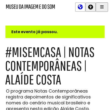
Men
MIS
Museu
Prin
da
Imagem
e
do
Este evento já passou.
Som
#MISEMCASA | NOTAS
CONTEMPORÂNEAS |
ALAÍDE COSTA
O programa Notas Contemporâneas
registra depoimentos de significativos
nomes do cenário musical brasileiro e
apresenta nesta edição Alaíde Costa.