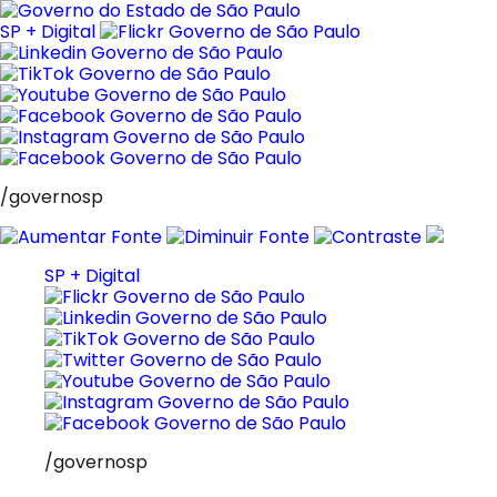
Pular
para
SP + Digital
o
conteúdo
/governosp
SP + Digital
/governosp