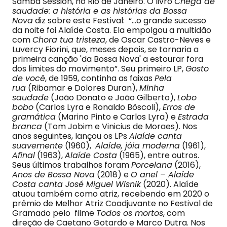
Samba Session, no Rio de Janeiro. O livro
Chega de
saudade: a história e as histórias da Bossa
Nova
diz sobre este Festival: “…o grande sucesso
da noite foi Alaíde Costa. Ela empolgou a multidão
com
Chora tua tristeza
, de Oscar Castro-Neves e
Luvercy Fiorini, que, meses depois, se tornaria a
primeira canção 'da Bossa Nova' a estourar fora
dos limites do movimento”. Seu primeiro LP,
Gosto
de você
, de 1959, continha as faixas
Pela
rua
(Ribamar e Dolores Duran),
Minha
saudade
(João Donato e João Gilberto),
Lobo
bobo
(Carlos Lyra e Ronaldo Bôscoli),
Erros de
gramática
(Marino Pinto e Carlos Lyra) e
Estrada
branca
(Tom Jobim e Vinicius de Moraes). Nos
anos seguintes, lançou os LPs
Alaíde canta
suavemente
(1960),
Alaíde, jóia moderna
(1961),
Afinal
(1963),
Alaíde Costa
(1965), entre outros.
Seus últimos trabalhos foram
Porcelana
(2016),
Anos de Bossa Nova
(2018) e
O anel – Alaíde
Costa canta José Miguel Wisnik
(2020). Alaíde
atuou também como atriz, recebendo em 2020 o
prêmio de Melhor Atriz Coadjuvante no Festival de
Gramado pelo filme
Todos os mortos
, com
direção de Caetano Gotardo e Marco Dutra. Nos