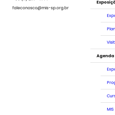
Exposiç
faleconosco@mis-sp.org.br
Exp
Plan
Visi
Agenda
Exp
Pro
Cur
MIS