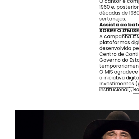
O cantor e comp
1960 e, posteri
décadas de 1980
sertanejas.
Assista ao bat
SOBRE O
#MIS
A campanha #MI
plataformas dig
desenvolvido p
Centro de Conti
Governo do Est
temporariament
O MIS agradece
a iniciativa dig
Investimentos
(
institucional),
Ba