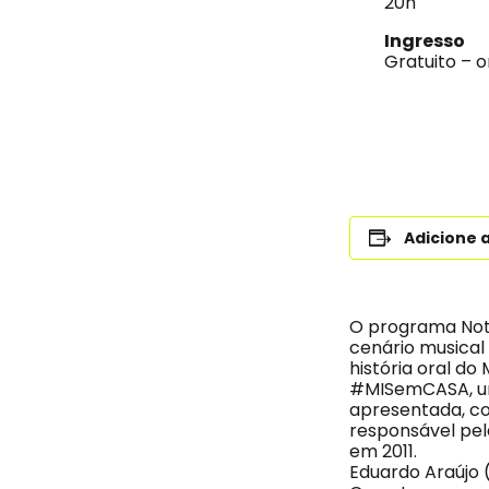
20h
Ingresso
Gratuito – o
Adicione 
O programa Not
cenário musical 
história oral d
#MISemCASA, uma
apresentada, co
responsável pel
em 2011.
Eduardo Araújo 