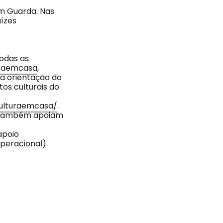
em Guarda. Nas
aízes
odas as
raemcasa
,
da orientação do
os culturais do
culturaemcasa/
.
e também apoiam
apoio
peracional).