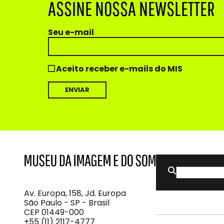
ASSINE NOSSA NEWSLETTER
Seu e-mail
Aceito receber e-mails do MIS
Buscar
MIS
Museu
por:
da
Imagem
Av. Europa, 158, Jd. Europa
e
São Paulo - SP - Brasil
do
CEP 01449-000
Som
+55 (11) 2117-4777