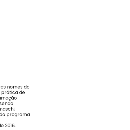
vos nomes do
 prática de
gramação
 sendo
maschi,
o do programa
e 2018.