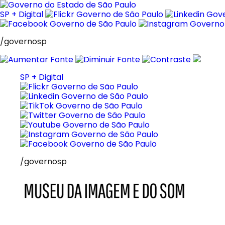
Pular
para
SP + Digital
o
conteúdo
/governosp
SP + Digital
/governosp
MIS
Museu
da
Imagem