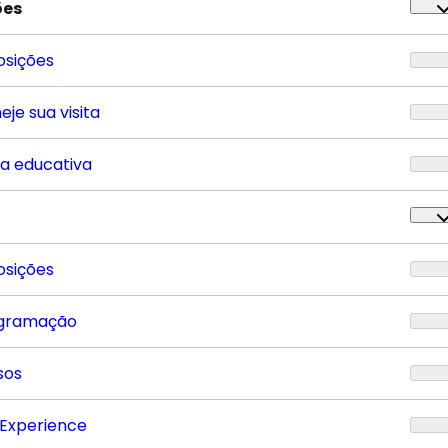
ões
osições
eje sua visita
ta educativa
osições
gramação
sos
 Experience