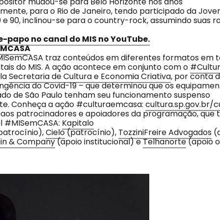
ositor mudou-se para Belo Horizonte nos anos
ormente, para o Rio de Janeiro, tendo participado da Jov
 e 90, inclinou-se para o country-rock, assumindo suas r
e-papo no canal do MIS no YouTube.
EMCASA
SemCASA traz conteúdos em diferentes formatos em t
itais do MIS. A ação acontece em conjunto com o
#Cultu
ela
Secretaria de Cultura e Economia Criativa
, por conta 
ngência do Covid-19 – que determinou que os equipament
ado de São Paulo tenham seu funcionamento suspenso
e. Conheça a ação #culturaemcasa:
cultura.sp.gov.br/
 aos patrocinadores e apoiadores da programação, qu
ital #MISemCASA:
Kapitalo
patrocínio),
Cielo
(patrocínio),
TozziniFreire Advogados
(
in & Company
(apoio institucional) e
Telhanorte
(apoio o