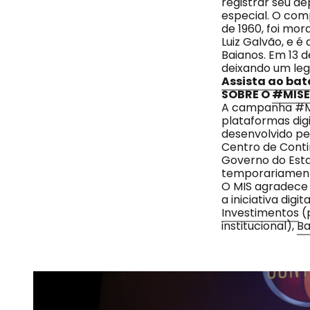
registrar seu 
especial. O com
de 1960, foi mo
Luiz Galvão, e é
Baianos. Em 13 d
deixando um le
Assista ao bat
SOBRE O
#MIS
A campanha #MI
plataformas dig
desenvolvido p
Centro de Conti
Governo do Est
temporariament
O MIS agradece
a iniciativa dig
Investimentos
(
institucional),
Ba