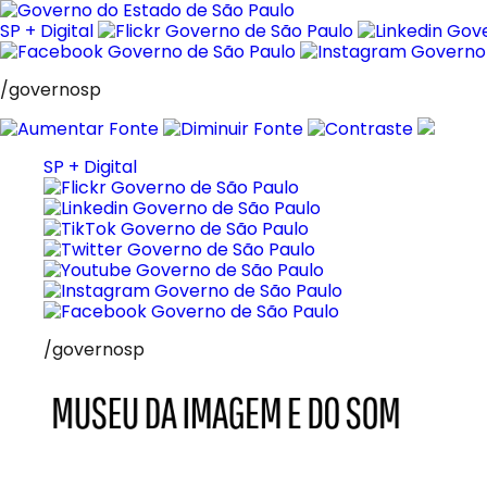
Pular
para
SP + Digital
o
conteúdo
/governosp
SP + Digital
/governosp
MIS
Museu
da
Imagem