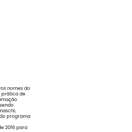
vos nomes do
 prática de
gramação
 sendo
maschi,
o do programa
de 2016 para