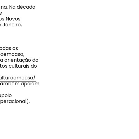
ona. Na década
e
 os Novos
 Janeiro,
odas as
raemcasa
,
da orientação do
os culturais do
culturaemcasa/
.
e também apoiam
apoio
peracional).