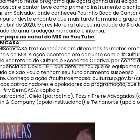
depoimento neste programa que agora ganha uma edição
positor e cantor teve como primeiro instrumento a sanf
rar em Salvador, onde conheceu Paulinho Boca de Cantor 
 a partir deste encontro que mais tarde formaria o grupo
e abril de 2020, Mores Moreira faleceu na cidade do Rio de
gado de uma produção marcante e intensa.
e-papo no canal do MIS no YouTube.
EMCASA
SemCASA traz conteúdos em diferentes formatos em t
itais do MIS. A ação acontece em conjunto com o
#Cultu
ela
Secretaria de Cultura e Economia Criativa
, por conta 
ngência do Covid-19 – que determinou que os equipament
ado de São Paulo tenham seu funcionamento suspenso
e. Conheça a ação #culturaemcasa:
cultura.sp.gov.br/
 aos patrocinadores e apoiadores da programação, qu
ital #MISemCASA:
Kapitalo
patrocínio),
Cielo
(patrocínio),
TozziniFreire Advogados
(
in & Company
(apoio institucional) e
Telhanorte
(apoio o