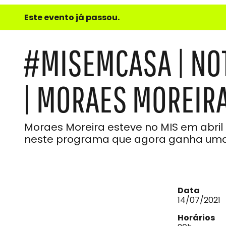
e
Este evento já passou.
do
Som
#MISEMCASA | NO
| MORAES MOREIR
Moraes Moreira esteve no MIS em abril
neste programa que agora ganha uma 
Data
14/07/2021
Horários