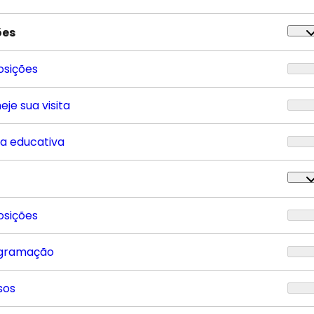
ões
osições
eje sua visita
ta educativa
osições
gramação
sos