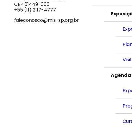
do
CEP 01449-000
Som
+55 (11) 2117-4777
Exposiç
faleconosco@mis-sp.org.br
Exp
Plan
Visi
Agenda
Exp
Pro
Cur