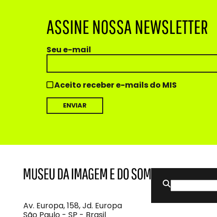
ASSINE NOSSA NEWSLETTER
Seu e-mail
Aceito receber e-mails do MIS
Buscar
MIS
Museu
por:
da
Imagem
Av. Europa, 158, Jd. Europa
e
São Paulo - SP - Brasil