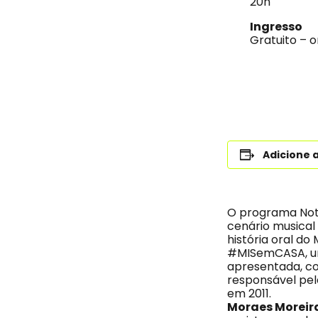
20h
Ingresso
Gratuito – o
Adicione 
O programa Not
cenário musical 
história oral d
#MISemCASA, uma
apresentada, co
responsável pel
em 2011.
Moraes Moreir