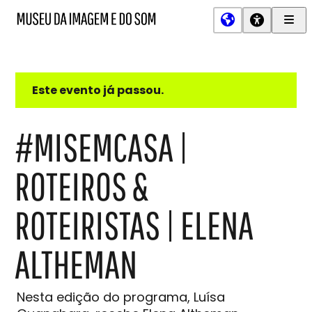
Men
MIS
Museu
Prin
da
Imagem
e
do
Este evento já passou.
Som
#MISEMCASA |
ROTEIROS &
ROTEIRISTAS | ELENA
ALTHEMAN
Nesta edição do programa, Luísa