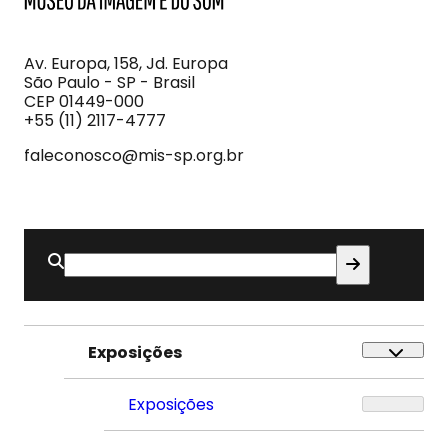
MIS
Museu
da
Imagem
Av. Europa, 158, Jd. Europa
e
São Paulo - SP - Brasil
do
CEP 01449-000
Som
+55 (11) 2117-4777
faleconosco@mis-sp.org.br
Buscar
por:
Exposições
Exposições