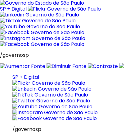
Pular
para
SP + Digital
o
conteúdo
/governosp
SP + Digital
/governosp