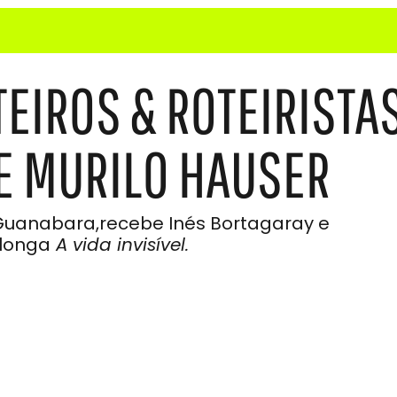
EIROS & ROTEIRISTAS
E MURILO HAUSER
Guanabara,recebe Inés Bortagaray e
 longa
A vida invisível.