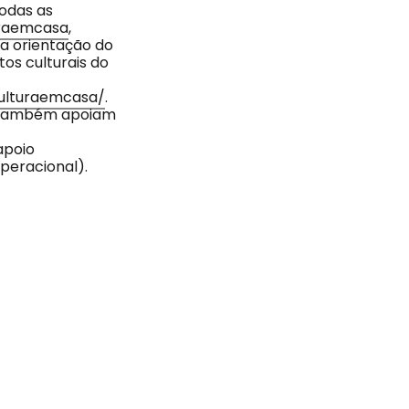
odas as
raemcasa
,
da orientação do
os culturais do
culturaemcasa/
.
e também apoiam
apoio
peracional).