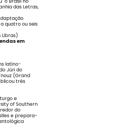
u o Brasil no
anhia das Letras,
 adaptação
a quatro ou seis
 Libras)
egendas em
s latino-
do Júri do
Aïnouz (Grand
blicou três
aturgo e
sity of Southern
 redor do
alles e prepara-
 antológica