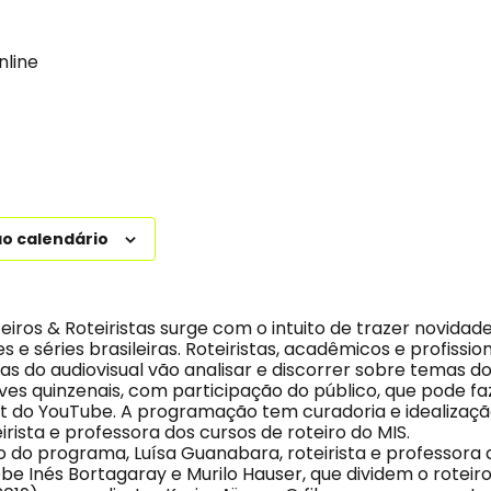
nline
ao calendário
iros & Roteiristas surge com o intuito de trazer novidad
es e séries brasileiras. Roteiristas, acadêmicos e profissio
as do audiovisual vão analisar e discorrer sobre temas do
ives quinzenais, com participação do público, que pode f
at do YouTube. A programação tem curadoria e idealizaçã
rista e professora dos cursos de roteiro do MIS.
o do programa, Luísa Guanabara, roteirista e professora 
ebe Inés Bortagaray e Murilo Hauser, que dividem o roteir