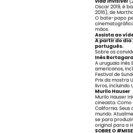
vida invisível
(2
Oscar 2019, é ba
2016), de Martha
O bate-papo pe
cinematográfica 
mãos.
Assista ao víd
A partir do di
português.
Sobre os convi
Inés Bortagar
A uruguaia Inés
americanos, incl
Festival de Sund
Prix da mostra U
livros, incluindo
Murilo Hauser
Murilo Hauser in
cineasta. Como b
California. Seus
mundo. Atualment
se para produzir
original para a 
SOBRE O
#MIS