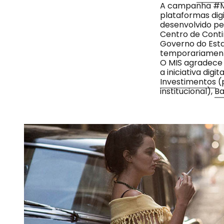
A campanha #MI
plataformas dig
desenvolvido p
Centro de Conti
Governo do Est
temporariament
O MIS agradece
a iniciativa dig
Investimentos
(
institucional),
Ba