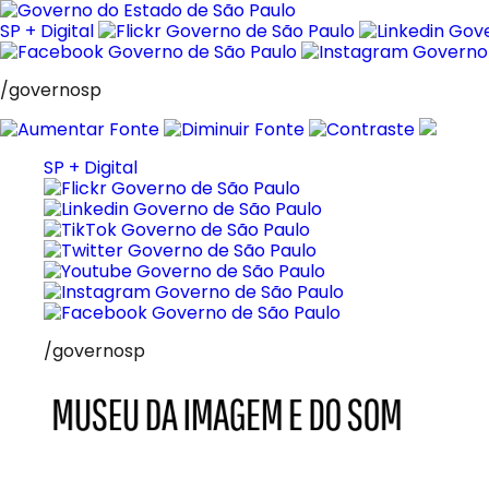
Pular
para
SP + Digital
o
conteúdo
/governosp
SP + Digital
/governosp
MIS
Museu
da
Imagem