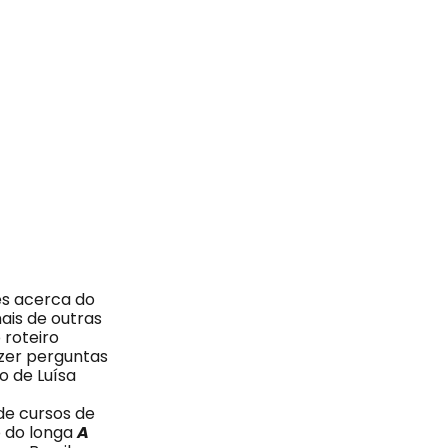
es acerca do
nais de outras
 roteiro
azer perguntas
o de Luísa
de cursos de
o do longa
A