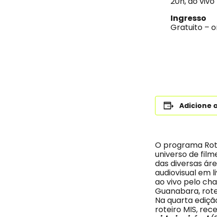
20h, ao vivo
Ingresso
Gratuito – o
Adicione 
O programa Rote
universo de film
das diversas áre
audiovisual em l
ao vivo pelo ch
Guanabara, rotei
Na quarta ediçã
roteiro MIS, rec