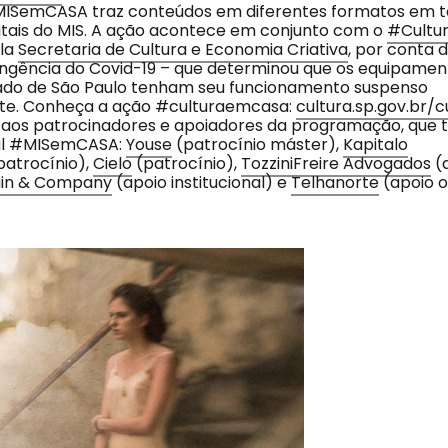
SemCASA traz conteúdos em diferentes formatos em t
itais do MIS. A ação acontece em conjunto com o
#Cultu
ela
Secretaria de Cultura e Economia Criativa
, por conta 
ngência do Covid-19 – que determinou que os equipament
ado de São Paulo tenham seu funcionamento suspenso
e. Conheça a ação #culturaemcasa:
cultura.sp.gov.br/
 aos patrocinadores e apoiadores da programação, qu
ital #MISemCASA:
Youse
(patrocínio máster),
Kapitalo
patrocínio),
Cielo
(patrocínio),
TozziniFreire Advogados
(
in & Company
(apoio institucional) e
Telhanorte
(apoio o