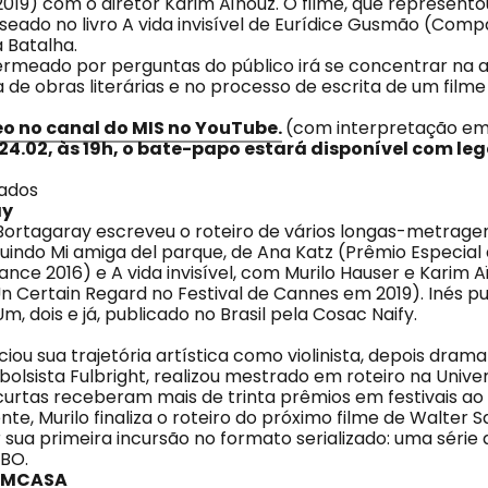
019) com o diretor Karim Aïnouz. O filme, que represento
seado no livro A vida invisível de Eurídice Gusmão (Comp
 Batalha.
rmeado por perguntas do público irá se concentrar na
de obras literárias e no processo de escrita de um filme 
eo no canal do MIS no YouTube.
(com interpretação em
a 24.02, às 19h, o bate-papo estará disponível com l
dados
ay
 Bortagaray escreveu o roteiro de vários longas-metragen
uindo Mi amiga del parque, de Ana Katz (Prêmio Especial 
ance 2016) e A vida invisível, com Murilo Hauser e Karim 
n Certain Regard no Festival de Cannes em 2019). Inés pu
 Um, dois e já, publicado no Brasil pela Cosac Naify.
iciou sua trajetória artística como violinista, depois dram
olsista Fulbright, realizou mestrado em roteiro na Univer
 curtas receberam mais de trinta prêmios em festivais ao
e, Murilo finaliza o roteiro do próximo filme de Walter S
 sua primeira incursão no formato serializado: uma série
HBO.
EMCASA