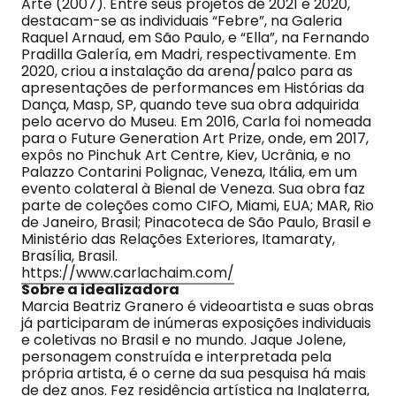
Arte (2007). Entre seus projetos de 2021 e 2020,
destacam-se as individuais “Febre”, na Galeria
Raquel Arnaud, em São Paulo, e “Ella”, na Fernando
Pradilla Galería, em Madri, respectivamente. Em
2020, criou a instalação da arena/palco para as
apresentações de performances em Histórias da
Dança, Masp, SP, quando teve sua obra adquirida
pelo acervo do Museu. Em 2016, Carla foi nomeada
para o Future Generation Art Prize, onde, em 2017,
expôs no Pinchuk Art Centre, Kiev, Ucrânia, e no
Palazzo Contarini Polignac, Veneza, Itália, em um
evento colateral à Bienal de Veneza. Sua obra faz
parte de coleções como CIFO, Miami, EUA; MAR, Rio
de Janeiro, Brasil; Pinacoteca de São Paulo, Brasil e
Ministério das Relações Exteriores, Itamaraty,
Brasília, Brasil.
https://www.carlachaim.com/
Sobre a idealizadora
Marcia Beatriz Granero é videoartista e suas obras
já participaram de inúmeras exposições individuais
e coletivas no Brasil e no mundo. Jaque Jolene,
personagem construída e interpretada pela
própria artista, é o cerne da sua pesquisa há mais
de dez anos. Fez residência artística na Inglaterra,