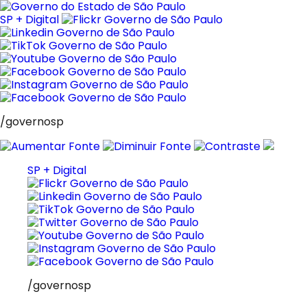
Pular
para
SP + Digital
o
conteúdo
/governosp
SP + Digital
/governosp