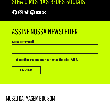
SIGA O MIS NAS REDES SOCIAIS
Facebook
Instagram
Twitter
Spotify
Youtube
Trip Advisor
ASSINE NOSSA NEWSLETTER
Seu e-mail
Aceito receber e-mails do MIS
MIS
Museu
da