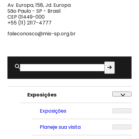
Imagem
Av. Europa, 158, Jd. Europa
e
São Paulo - SP - Brasil
do
CEP 01449-000
Som
+55 (11) 2117-4777
faleconosco@mis-sp.org.br
Buscar
por:
Exposições
Exposições
Planeje sua visita