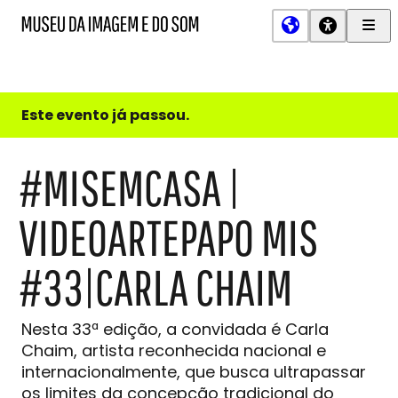
Men
MIS
Museu
Prin
da
Imagem
e
do
Este evento já passou.
Som
#MISEMCASA |
VIDEOARTEPAPO MIS
#33|CARLA CHAIM
Nesta 33ª edição, a convidada é Carla
Chaim, artista reconhecida nacional e
internacionalmente, que busca ultrapassar
os limites da concepção tradicional do