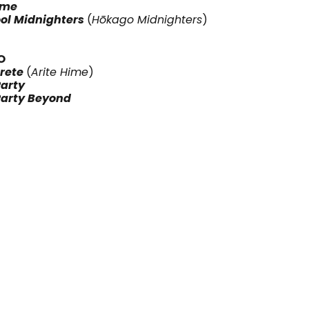
ame
ool Midnighters
(
Hōkago Midnighters
)
O
rete
(
Arite Hime
)
Party
Party Beyond