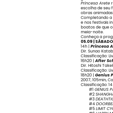
Princesa Arete
r
escolha de seu 
obras animadas 
Completando a l
e nos festivais 
boatos de que 
meia-noite.
Conheça a pro
05.09 | SÁBADO
14h |
Princesa A
Dir. Sunao Katab
Classificação: Li
16h20 |
After Sc
Dir. Hitoshi Tak
Classificação: Li
18h20 |
Genius 
2007, 105min, C
Classificação: 1
#1
GENIUS P
#2
SHANGH
#3
DEATHT
#4
DOORBE
#5
LIMIT C