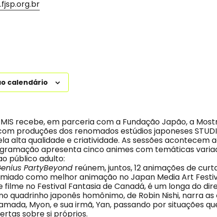
fjsp.org.br
ao calendário
MIS recebe, em parceria com a Fundação Japão, a Mostr
, com produções dos renomados estúdios japoneses STUD
la alta qualidade e criatividade. As sessões acontecem 
ogramação apresenta cinco animes com temáticas variad
o público adulto:
enius PartyBeyond
reúnem, juntos, 12 animações de cu
emiado como melhor animação no Japan Media Art Festiv
 e filme no Festival Fantasia de Canadá, é um longa do di
no quadrinho japonês homônimo, de Robin Nishi, narra as
 amada, Myon, e sua irmã, Yan, passando por situações qu
rtas sobre si próprios.