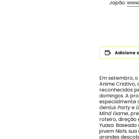
Japão:
www.
Adicione 
Em setembro, o 
Anime Criativo
reconhecidos pe
domingos. A pr
especialmente a
Genius Party
e
G
Mind Game
, pr
roteiro, direção
Yuasa. Baseado 
jovem Nishi, sua
grandes descobe