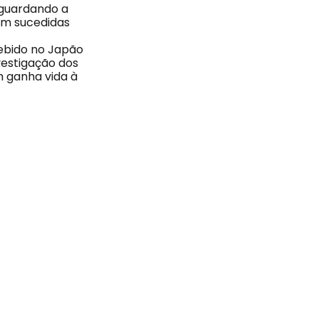
aguardando a
em sucedidas
ebido no Japão
vestigação dos
 ganha vida à