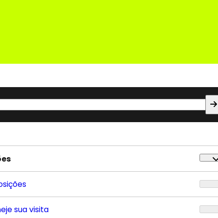
ões
osições
eje sua visita