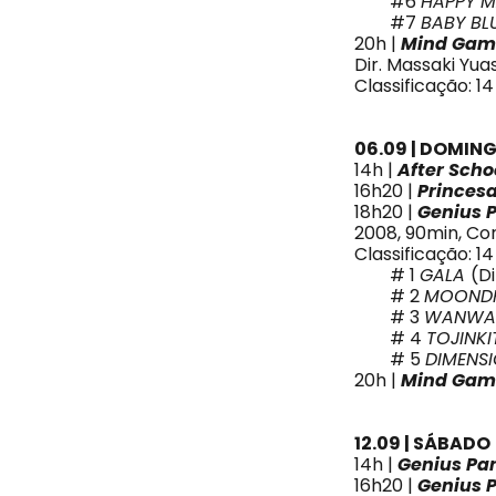
#6
HAPPY 
#7
BABY BL
20h |
Mind Gam
Dir. Massaki Yua
Classificação: 1
06.09 | DOMIN
14h |
After Scho
16h20 |
Princesa
18h20 |
Genius 
2008, 90min, Co
Classificação: 1
# 1
GALA
(D
# 2
MOOND
# 3
WANWA 
# 4
TOJINK
# 5
DIMENS
20h |
Mind Gam
12.09 | SÁBADO
14h |
Genius Pa
16h20 |
Genius 