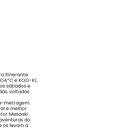
a Itinerante
IO4ºC e KOO-KI,
aos sábados e
as, voltadas
rta-metragem.
al e melhor
retor Masaaki
 aventuras do
e os levam a