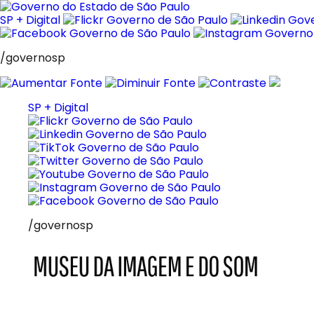
Pular
para
SP + Digital
o
conteúdo
/governosp
SP + Digital
/governosp
MIS
Museu
da
Imagem