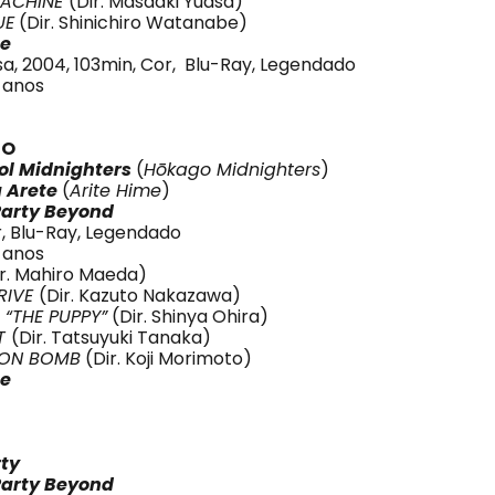
MACHINE
(Dir. Masaaki Yuasa)
UE
(Dir. Shinichiro Watanabe)
e
sa, 2004, 103min, Cor, Blu-Ray, Legendado
4 anos
GO
ol Midnighters
(
Hōkago Midnighters
)
 Arete
(
Arite Hime
)
Party Beyond
r, Blu-Ray, Legendado
4 anos
ir. Mahiro Maeda)
RIVE
(Dir. Kazuto Nakazawa)
“THE PUPPY
”
(Dir. Shinya Ohira)
IT
(Dir. Tatsuyuki Tanaka)
ION BOMB
(Dir. Koji Morimoto)
e
rty
Party
Beyond