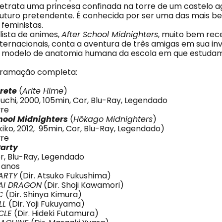
etrata uma princesa confinada na torre de um castelo 
futuro pretendente. É conhecida por ser uma das mais b
feministas.
ista de animes,
After School Midnighters
, muito bem rec
internacionais, conta a aventura de três amigas em sua in
o modelo de anatomia humana da escola em que estudam
gramação completa:
rete
(
Arite Hime
)
uchi, 2000, 105min, Cor, Blu-Ray, Legendado
vre
hool Midnighters
(
Hōkago Midnighters
)
ekiko, 2012, 95min, Cor, Blu-Ray, Legendado)
vre
Party
or, Blu-Ray, Legendado
4 anos
ARTY
(Dir. Atsuko Fukushima)
AI DRAGON
(Dir. Shoji Kawamori)
IC
(Dir. Shinya Kimura)
LL
(Dir. Yoji Fukuyama)
YCLE
(Dir. Hideki Futamura)