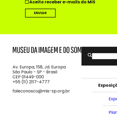
Aceito receber e-mails do MIS
Buscar
MIS
Museu
por:
da
Imagem
Av. Europa, 158, Jd. Europa
e
São Paulo - SP - Brasil
do
CEP 01449-000
Som
+55 (11) 2117-4777
Exposiç
faleconosco@mis-sp.org.br
Exp
Plan