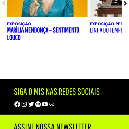
EXPOSIÇÃO
EXPOSIÇÃO
PERM
MARÍLIA MENDONÇA – SENTIMENTO
LINHA DO TEMPO D
LOUCO
SIGA O MIS NAS REDES SOCIAIS
Facebook
Instagram
Twitter
Spotify
Youtube
Trip Advisor
ASSINE NOSSA NEWSLETTER