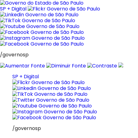
Pular
para
SP + Digital
o
conteúdo
/governosp
SP + Digital
/governosp