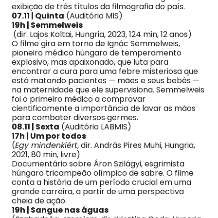
exibição de três títulos da filmografia do país.
07.11 | Quinta
(Auditório MIS)
19h | Semmelweis
(dir. Lajos Koltai, Hungria, 2023, 124 min, 12 anos)
O filme gira em torno de Ignác Semmelweis,
pioneiro médico húngaro de temperamento
explosivo, mas apaixonado, que luta para
encontrar a cura para uma febre misteriosa que
está matando pacientes — mães e seus bebês —
na maternidade que ele supervisiona. Semmelweis
foi o primeiro médico a comprovar
cientificamente a importância de lavar as mãos
para combater diversos germes.
08.11 | Sexta
(Auditório LABMIS)
17h | Um por todos
(
Egy mindenkiért
, dir. András Pires Muhi, Hungria,
2021, 80 min, livre)
Documentário sobre Áron Szilágyi, esgrimista
húngaro tricampeão olímpico de sabre. O filme
conta a história de um período crucial em uma
grande carreira, a partir de uma perspectiva
cheia de ação.
19h | Sangue nas águas