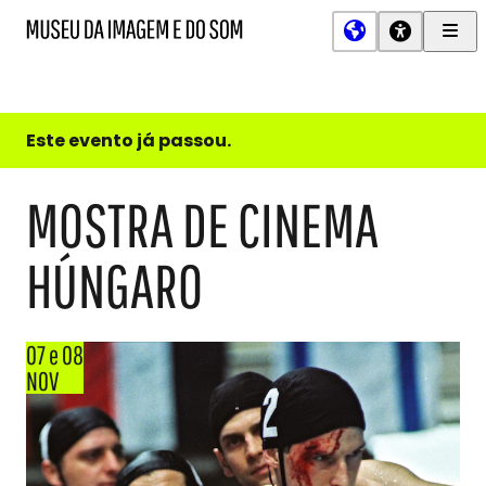
Men
MIS
Museu
Prin
da
Imagem
e
do
Este evento já passou.
Som
MOSTRA DE CINEMA
HÚNGARO
07 e 08
NOV