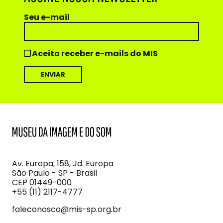
Seu e-mail
Aceito receber e-mails do MIS
MIS
Museu
da
Imagem
Av. Europa, 158, Jd. Europa
e
São Paulo - SP - Brasil
do
CEP 01449-000
Som
+55 (11) 2117-4777
faleconosco@mis-sp.org.br