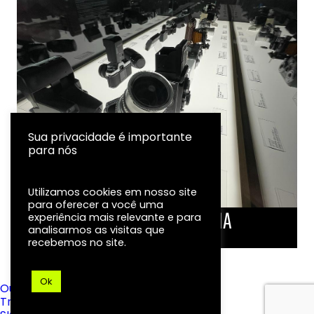
Sua privacidade é importante
para nós
Utilizamos cookies em nosso site
para oferecer a você uma
LINHA DO TEMPO DA FOTOGRAFIA
experiência mais relevante e para
analisarmos as visitas que
EXPOSIÇÃO
recebemos no site.
Ok
Ouvidoria
Transparência