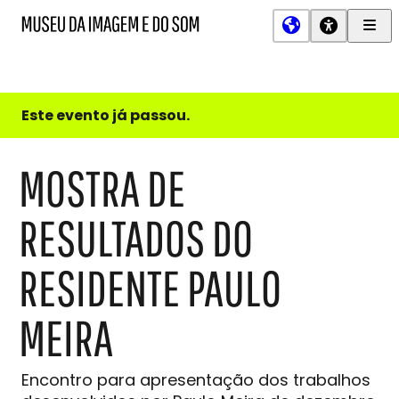
Men
MIS
Museu
Prin
da
Imagem
e
do
Este evento já passou.
Som
MOSTRA DE
RESULTADOS DO
RESIDENTE PAULO
MEIRA
Encontro para apresentação dos trabalhos