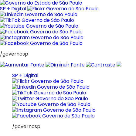
Pular
para
SP + Digital
o
conteúdo
/governosp
SP + Digital
/governosp