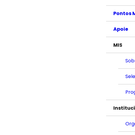
Pontos 
Apoie
MIS
Sob
Sel
Pro
Instituc
Org