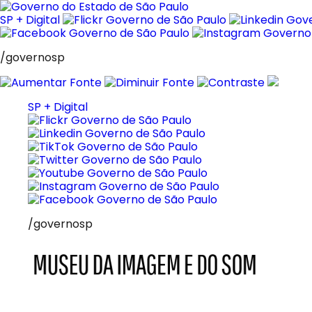
Pular
para
SP + Digital
o
conteúdo
/governosp
SP + Digital
/governosp
MIS
Museu
da
Imagem