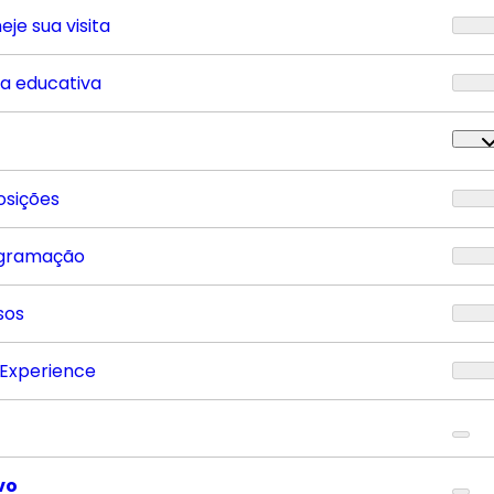
eje sua visita
ta educativa
osições
gramação
sos
 Experience
vo