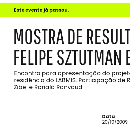
e
Este evento já passou.
do
Som
MOSTRA DE RESUL
FELIPE SZTUTMAN 
Encontro para apresentação do projeto
residência do LABMIS. Participação de R
Zibel e Ronald Ranvaud.
Data
20/10/2009