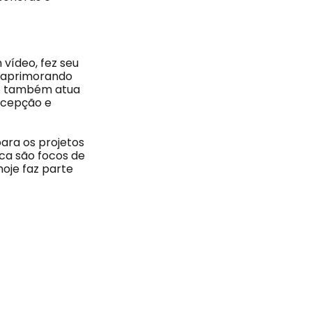
vídeo, fez seu
, aprimorando
i e também atua
rcepção e
para os projetos
ica são focos de
hoje faz parte