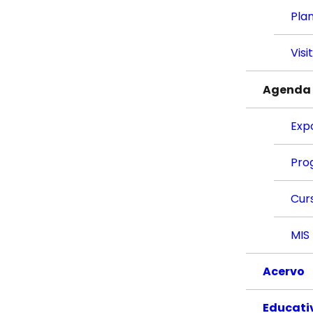
Plan
Visi
Agenda
Exp
Pro
Cur
MIS
Acervo
Educati