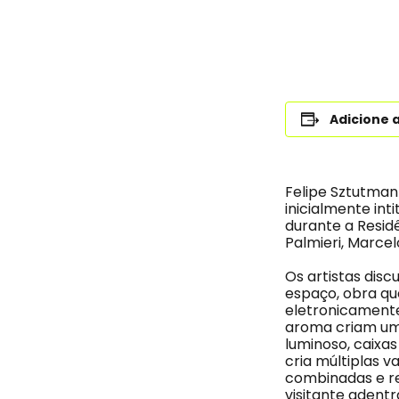
Adicione 
Felipe Sztutman
inicialmente int
durante a Resid
Palmieri, Marcel
Os artistas dis
espaço, obra qu
eletronicamente.
aroma criam um
luminoso, caixa
cria múltiplas 
combinadas e r
visitante adentr