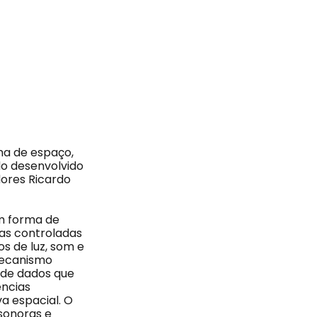
ma de espaço,
do desenvolvido
dores Ricardo
em forma de
as controladas
os de luz, som e
mecanismo
 de dados que
ências
 espacial. O
 sonoras e