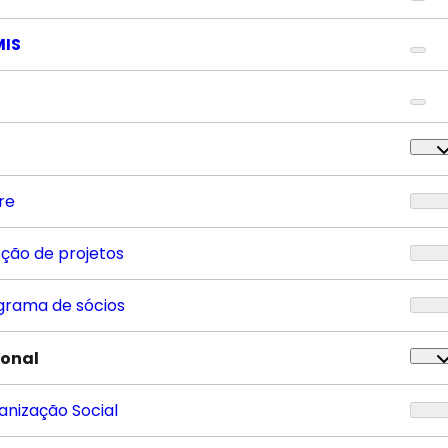
MIS
re
eção de projetos
grama de sócios
ional
anização Social