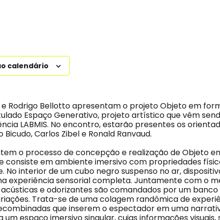
ao calendário
 e Rodrigo Bellotto apresentam o projeto Objeto em for
itulado Espaço Generativo, projeto artístico que vêm sen
ência LABMIS. No encontro, estarão presentes os orienta
o Bicudo, Carlos Zibel e Ronald Ranvaud.
cutem o processo de concepção e realização de Objeto 
e consiste em ambiente imersivo com propriedades físic
 No interior de um cubo negro suspenso no ar, dispositiv
a experiência sensorial completa. Juntamente com o 
s acústicas e odorizantes são comandados por um banco
variações. Trata-se de uma colagem randômica de experi
ecombinadas que inserem o espectador em uma narrativa
a um espaço imersivo singular, cujas informações visuais,