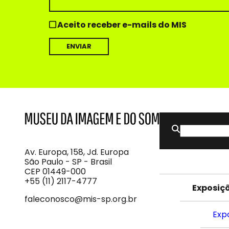
Aceito receber e-mails do MIS
Buscar
MIS
Museu
por:
da
Imagem
Av. Europa, 158, Jd. Europa
e
São Paulo - SP - Brasil
do
CEP 01449-000
Som
+55 (11) 2117-4777
Exposiç
faleconosco@mis-sp.org.br
Exp