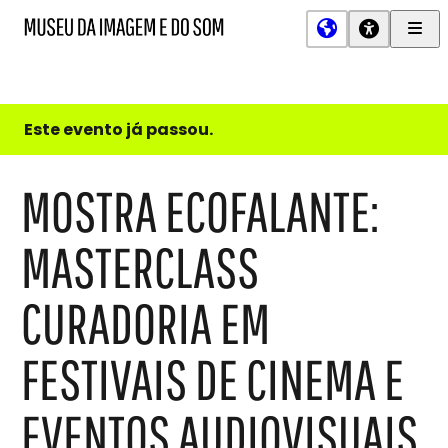
Men
MIS
Museu
Prin
da
Imagem
e
do
Este evento já passou.
Som
MOSTRA ECOFALANTE:
MASTERCLASS
CURADORIA EM
FESTIVAIS DE CINEMA E
EVENTOS AUDIOVISUAIS