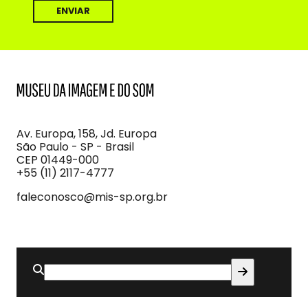
MIS
Museu
da
Imagem
Av. Europa, 158, Jd. Europa
e
São Paulo - SP - Brasil
do
CEP 01449-000
Som
+55 (11) 2117-4777
faleconosco@mis-sp.org.br
Buscar
por: