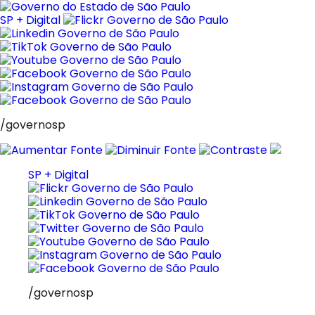
Pular
para
SP + Digital
o
conteúdo
/governosp
SP + Digital
/governosp