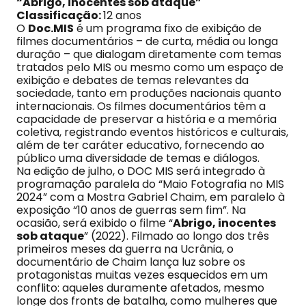
“Abrigo, inocentes sob ataque”
Classificação:
12 anos
O
Doc.MIS
é um programa fixo de exibição de
filmes documentários – de curta, média ou longa
duração – que dialogam diretamente com temas
tratados pelo MIS ou mesmo como um espaço de
exibição e debates de temas relevantes da
sociedade, tanto em produções nacionais quanto
internacionais. Os filmes documentários têm a
capacidade de preservar a história e a memória
coletiva, registrando eventos históricos e culturais,
além de ter caráter educativo, fornecendo ao
público uma diversidade de temas e diálogos.
Na edição de julho, o DOC MIS será integrado à
programação paralela do “Maio Fotografia no MIS
2024” com a Mostra Gabriel Chaim, em paralelo à
exposição “10 anos de guerras sem fim”. Na
ocasião, será exibido o filme “
Abrigo, inocentes
sob ataque
” (2022). Filmado ao longo dos três
primeiros meses da guerra na Ucrânia, o
documentário de Chaim lança luz sobre os
protagonistas muitas vezes esquecidos em um
conflito: aqueles duramente afetados, mesmo
longe dos fronts de batalha, como mulheres que