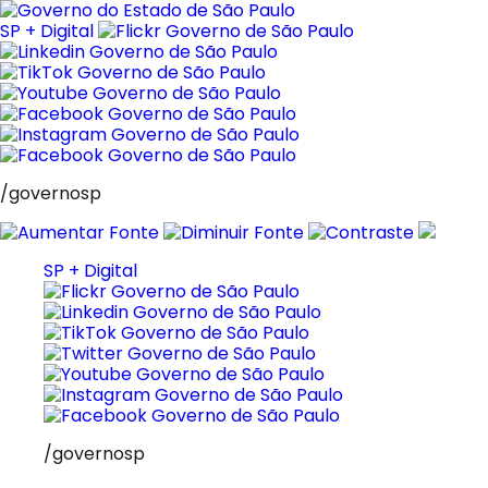
Pular
para
SP + Digital
o
conteúdo
/governosp
SP + Digital
/governosp