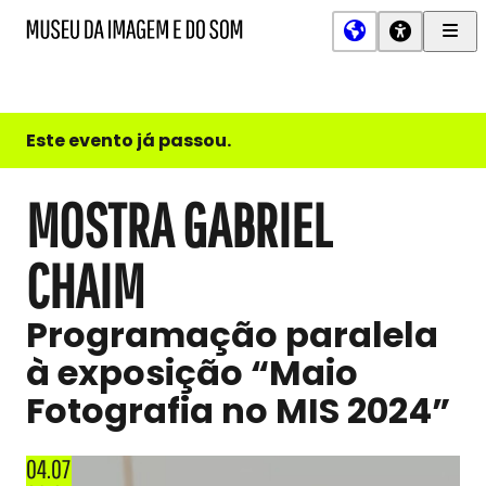
Men
MIS
Museu
Prin
da
Imagem
e
do
Este evento já passou.
Som
MOSTRA GABRIEL
CHAIM
Programação paralela
à exposição “Maio
Fotografia no MIS 2024”
04.07