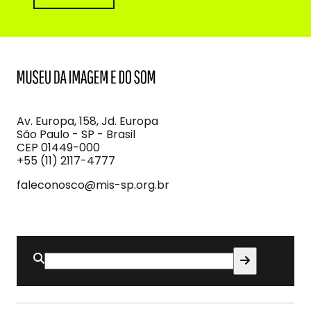
MIS
Museu
da
Imagem
Av. Europa, 158, Jd. Europa
e
São Paulo - SP - Brasil
do
CEP 01449-000
Som
+55 (11) 2117-4777
faleconosco@mis-sp.org.br
Buscar
por: