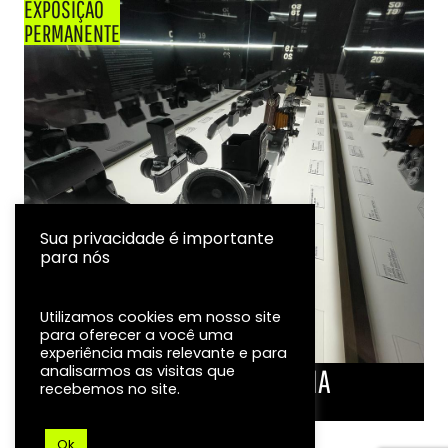
EXPOSIÇÃO
PERMANENTE
Sua privacidade é importante
para nós
Utilizamos cookies em nosso site
para oferecer a você uma
experiência mais relevante e para
analisarmos as visitas que
LINHA DO TEMPO DA FOTOGRAFIA
recebemos no site.
EXPOSIÇÃO
Ok