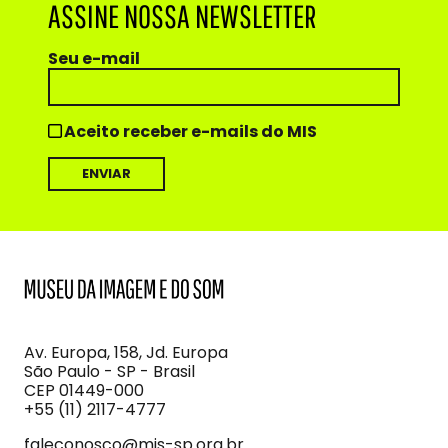
ASSINE NOSSA NEWSLETTER
Seu e-mail
Aceito receber e-mails do MIS
MIS
Museu
da
Imagem
Av. Europa, 158, Jd. Europa
e
São Paulo - SP - Brasil
do
CEP 01449-000
Som
+55 (11) 2117-4777
faleconosco@mis-sp.org.br