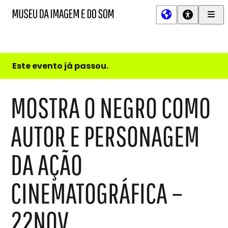
Men
MIS
Museu
Prin
da
Imagem
e
do
Este evento já passou.
Som
MOSTRA O NEGRO COMO
AUTOR E PERSONAGEM
DA AÇÃO
CINEMATOGRÁFICA –
22NOV