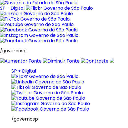
Pular
para
SP + Digital
o
conteúdo
/governosp
SP + Digital
/governosp