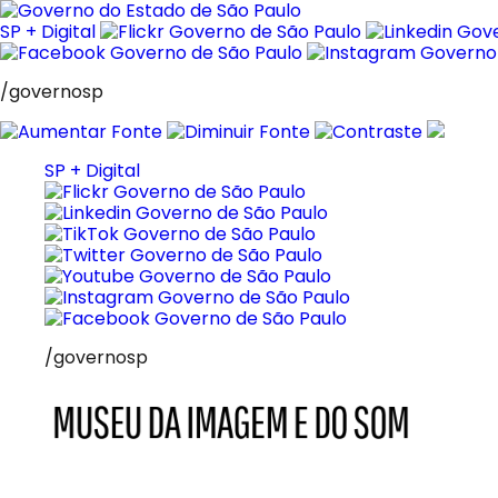
Pular
para
SP + Digital
o
conteúdo
/governosp
SP + Digital
/governosp
MIS
Museu
da
Imagem