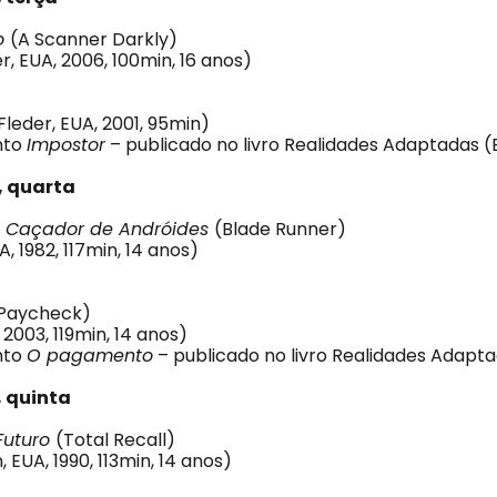
o
(A Scanner Darkly)
er, EUA, 2006, 100min, 16 anos)
leder, EUA, 2001, 95min)
nto
Impostor
– publicado no livro Realidades Adaptadas (
, quarta
O Caçador de Andróides
(Blade Runner)
A, 1982, 117min, 14 anos)
Paycheck)
2003, 119min, 14 anos)
nto
O pagamento
– publicado no livro Realidades Adapta
 quinta
Futuro
(Total Recall)
 EUA, 1990, 113min, 14 anos)