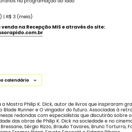
horários na programação ao lado
a) | R$ 3 (meia)
 venda na Recepção MIS e através do site:
ssorapido.com.br
ao calendário
a Mostra Philip K. Dick, autor de livros que inspiraram gr
 Blade Runner e O vingador do futuro. Associadas à retr
 mesas redondas com especialistas que discutirão sobre 
de das obras de Philip K. Dick na sociedade e no cinema
ressane, Sérgio Rizzo, Braulio Tavares, Bruno Torturra, 