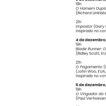
19h
O Homem Dupl
(Richard Linklat
21h
Impostor
(Gary F
Inspirado no co
4 de dezembro
19h
Blade Runner: 
(Ridley Scott, EU
21h
O Pagamento
(
(John Woo, EUA, 
Inspirado no co
5 de dezembro,
19h
O Vingador do 
(Paul Verhoeven,