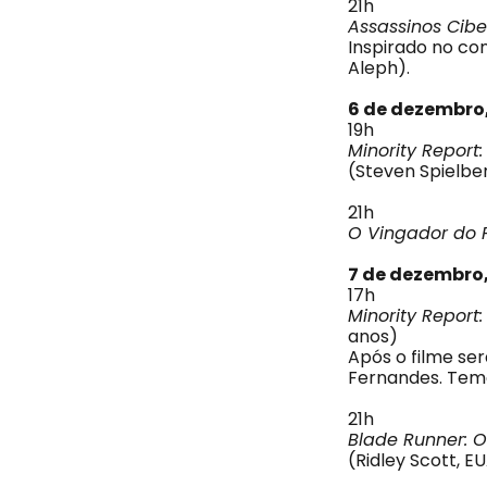
21h
Assassinos Cib
Inspirado no co
Aleph).
6 de dezembro,
19h
Minority Report
(Steven Spielber
21h
O Vingador do 
7 de dezembro
17h
Minority Report
anos)
Após o filme se
Fernandes. Tem
21h
Blade Runner: 
(Ridley Scott, EU