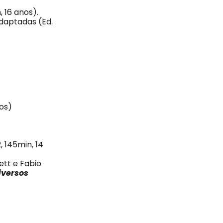
 16 anos).
Adaptadas (Ed.
nos)
, 145min, 14
ett e Fabio
iversos