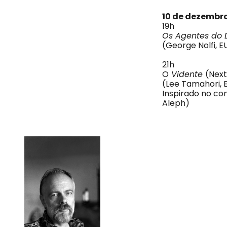
10 de dezembro
19h
Os Agentes do 
(George Nolfi, EU
21h
O
Vidente
(Next
(Lee Tamahori, E
Inspirado no co
Aleph)