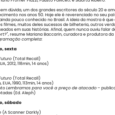
iano Fromer Piazzi, Fausto Fawcett e Sidarta Ribeiro.
é, sem dúvida, um dos grandes escritores do século 20 e a
cimento nos anos 50. Hoje ele é reverenciado no seu país
ainda pouco conhecido no Brasil. A ideia da mostra é que
 filmes, muitos deles sucessos de bilheteria, outros verda
eados em suas histórias. Afinal, quem nunca ouviu falar 
ort?", resume Mariana Baccarin, curadora e produtora da
gramação completa:
o, sexta
Futuro
(Total Recall)
A, 2012, 118min, 14 anos)
Futuro
(Total Recall)
 EUA, 1990, 113min, 14 anos)
nto
Lembramos para você a preço de atacado
– publica
tadas (Ed. Aleph)
o, sábado
o
(A Scanner Darkly)