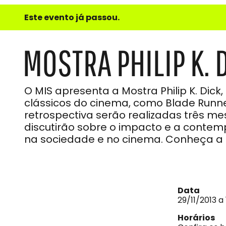
e
Este evento já passou.
do
Som
MOSTRA PHILIP K. 
O MIS apresenta a Mostra Philip K. Dick
clássicos do cinema, como Blade Runne
retrospectiva serão realizadas três m
discutirão sobre o impacto e a contemp
na sociedade e no cinema. Conheça 
Data
29/11/2013 a
Horários