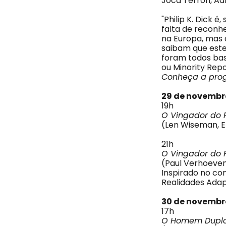
Joca Terron, Adr
"Philip K. Dick 
falta de reconhe
na Europa, mas 
saibam que estes
foram todos bas
ou Minority Rep
Conheça a pro
29 de novembr
19h
O Vingador do 
(Len Wiseman, EU
21h
O Vingador do 
(Paul Verhoeven,
Inspirado no co
Realidades Adap
30 de novembr
17h
O Homem Dupl