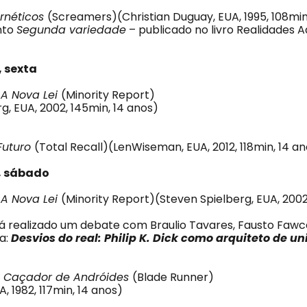
ernéticos
(Screamers)(Christian Duguay, EUA, 1995, 108min,
nto
Segunda variedade
– publicado no livro Realidades 
 sexta
: A Nova Lei
(Minority Report)
g, EUA, 2002, 145min, 14 anos)
Futuro
(Total Recall)(LenWiseman, EUA, 2012, 118min, 14 a
, sábado
: A Nova Lei
(Minority Report)(Steven Spielberg, EUA, 2002
rá realizado um debate com Braulio Tavares, Fausto Fawc
a:
Desvios do real: Philip K. Dick como arquiteto de un
O Caçador de Andróides
(Blade Runner)
A, 1982, 117min, 14 anos)