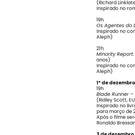
(Richard Linklat
Inspirado no r
19h
Os Agentes do 
Inspirado no co
Aleph)
21h
Minority Report
anos)
Inspirado no co
Aleph)
1º de dezembr
19h
Blade Runner –
(Ridley Scott, EU
Inspirado no liv
para março de 2
Após o filme se
Ronaldo Bressan
3 de dezembro,