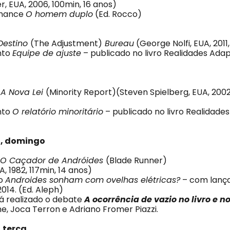
er, EUA, 2006, 100min, 16 anos)
omance
O homem duplo
(Ed. Rocco)
Destino
(The Adjustment)
Bureau
(George Nolfi, EUA, 2011
nto
Equipe de ajuste
– publicado no livro Realidades Adap
: A Nova Lei
(Minority Report)(Steven Spielberg, EUA, 2002
nto
O relatório minoritário
– publicado no livro Realidade
o, domingo
 O Caçador de Andróides
(Blade Runner)
A, 1982, 117min, 14 anos)
ro
Androides sonham com ovelhas elétricas?
– com lanç
014. (Ed. Aleph)
rá realizado o debate
A ocorrência de vazio no livro e no
e, Joca Terron e Adriano Fromer Piazzi.
 terça