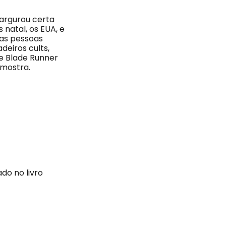
margurou certa
 natal, os EUA, e
 as pessoas
deiros cults,
de Blade Runner
 mostra.
do no livro