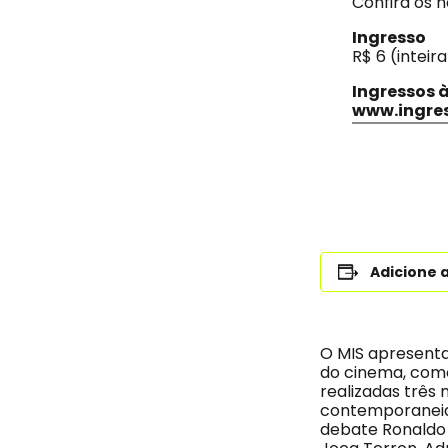
Confira os 
Ingresso
R$ 6 (inteir
Ingressos à
www.ingre
Adicione 
O MIS apresenta 
do cinema, como
realizadas três
contemporaneida
debate Ronaldo B