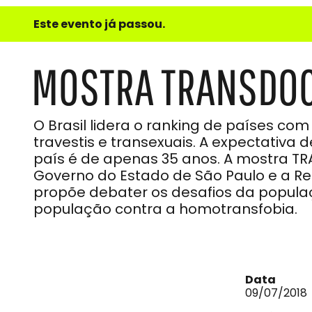
e
Este evento já passou.
do
Som
MOSTRA TRANSDOC
O Brasil lidera o ranking de países com
travestis e transexuais. A expectativa
país é de apenas 35 anos. A mostra T
Governo do Estado de São Paulo e a Red
propõe debater os desafios da populaç
população contra a homotransfobia.
Data
09/07/2018