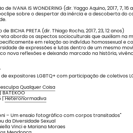
ção de IVANA IS WONDERING (dir. Yaggo Aquino, 2017, 7, 16 
oclipe sobre o despertar da inércia e a descoberta do ca
de.
o de BICHA PRETA (dir. Thiago Rocha, 2017, 23, 12 anos)
Preta aborda os aspectos socioculturais que auxiliam na 
specificamente em relação ao indivíduo homossexual e co
ersidade de expressões e lutas dentro de um mesmo mov
ico nova reflexões e deixando marcado na história, vivên
*
ira de expositores LGBTQ+ com participação de coletivos
esculpa Qualquer Coisa
 |
BATEKOO
 |
Heteronormadiva
eni – Um ensaio fotográfico com corpos transitados"
eu da Diversidade Sexual
ella Vinci e Mariana Moraes
rlos Mendonça