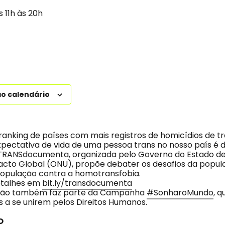
 11h às 20h
ao calendário
o ranking de países com mais registros de homicídios de tr
expectativa de vida de uma pessoa trans no nosso país é 
TRANSdocumenta, organizada pelo Governo do Estado de 
Pacto Global (ONU), propõe debater os desafios da popu
 população contra a homotransfobia.
etalhes em
bit.ly/transdocumenta
ção também faz parte da Campanha
#SonharoMundo
, q
s a se unirem pelos Direitos Humanos.
O