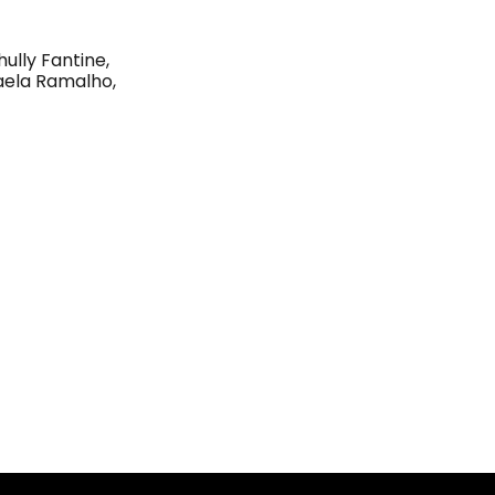
ully Fantine,
haela Ramalho,