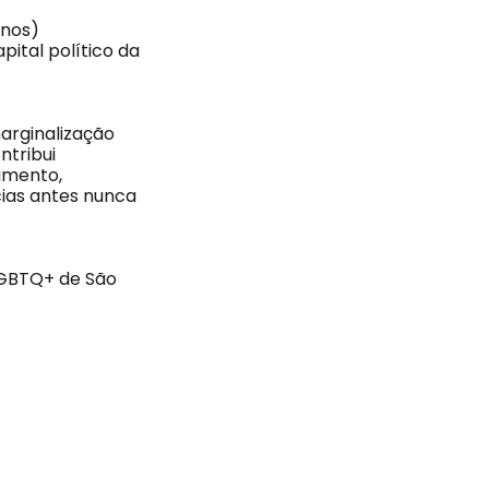
anos)
pital político da
marginalização
ntribui
imento,
cias antes nunca
 LGBTQ+ de São