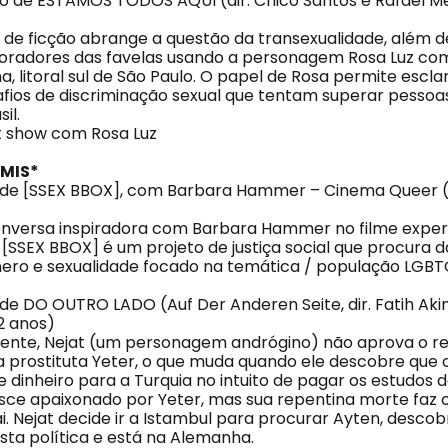
ção de ESTAMOS TODOS AQUI (dir. Chico Santos e Rafael Mell
a de ficção abrange a questão da transexualidade, além d
oradores das favelas usando a personagem Rosa Luz com
a, litoral sul de São Paulo. O papel de Rosa permite escla
fios de discriminação sexual que tentam superar pessoa
il.
t show com Rosa Luz
MIS*
o de [SSEX BBOX], com Barbara Hammer – Cinema Queer (dir
nversa inspiradora com Barbara Hammer no filme exper
 [SSEX BBOX] é um projeto de justiça social que procura da
ero e sexualidade focado na temática / população LGBT
o de DO OUTRO LADO (Auf Der Anderen Seite, dir. Fatih Akin
12 anos)
lmente, Nejat (um personagem andrógino) não aprova o 
a prostituta Yeter, o que muda quando ele descobre que o
inheiro para a Turquia no intuito de pagar os estudos da
esce apaixonado por Yeter, mas sua repentina morte faz 
i. Nejat decide ir a Istambul para procurar Ayten, descob
sta política e está na Alemanha.