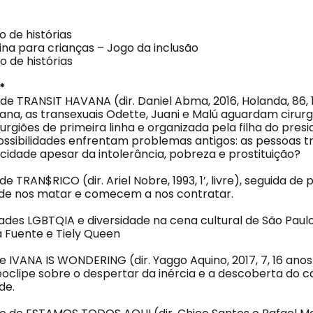
o de histórias
cina para crianças – Jogo da inclusão
o de histórias
*
o de TRANSIT HAVANA (dir. Daniel Abma, 2016, Holanda, 86, 
na, as transexuais Odette, Juani e Malú aguardam cirurgi
rurgiões de primeira linha e organizada pela filha do presi
ossibilidades enfrentam problemas antigos: as pessoas 
cidade apesar da intolerância, pobreza e prostituição?
 de TRAN$RICO (dir. Ariel Nobre, 1993, 1’, livre), seguida de
 de nos matar e comecem a nos contratar.
dades LGBTQIA e diversidade na cena cultural de São Paulo
a Fuente e Tiely Queen
de IVANA IS WONDERING (dir. Yaggo Aquino, 2017, 7, 16 anos
oclipe sobre o despertar da inércia e a descoberta do ca
de.