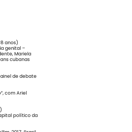
18 anos)
a genital –
dente, Mariela
trans cubanas
 painel de debate
”, com Ariel
)
pital político da