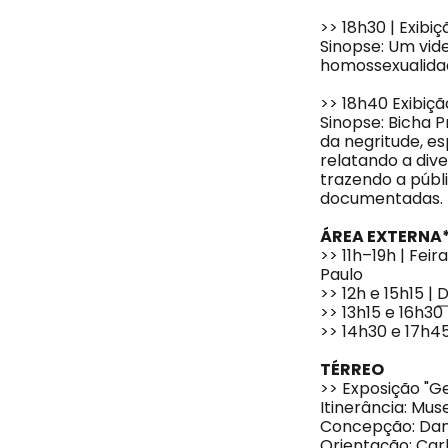
>> 18h30 | Exibi
Sinopse: Um vide
homossexualida
>> 18h40 Exibiçã
Sinopse: Bicha 
da negritude, e
relatando a div
trazendo a públ
documentadas.
ÁREA EXTERNA
>> 11h–19h | Fe
Paulo
>> 12h e 15h15 |
D
>> 13h15 e 16h30
>> 14h30 e 17h45
TÉRREO
>> Exposição "G
Itinerância: Mus
Concepção: Dani
Orientação: Ca