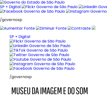
Pular
para
SP + Digital
o
conteúdo
/governosp
SP + Digital
/governosp
MIS
Museu
da
Imagem