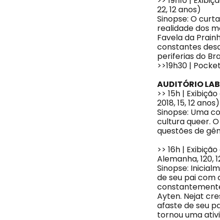
>> 19h10 | Exibi
22, 12 anos)
Sinopse: O curt
realidade dos m
Favela da Prainh
constantes desa
periferias do Bras
>>19h30 | Pocke
AUDITÓRIO LAB
>> 15h | Exibiçã
2018, 15, 12 anos)
Sinopse: Uma co
cultura queer. O
questões de gên
>> 16h | Exibiçã
Alemanha, 120, 
Sinopse: Inicia
de seu pai com 
constantemente d
Ayten. Nejat cr
afaste de seu pa
tornou uma ativi