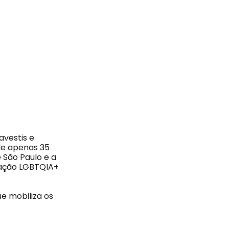
avestis e
de apenas 35
São Paulo e a
lação LGBTQIA+
ue mobiliza os