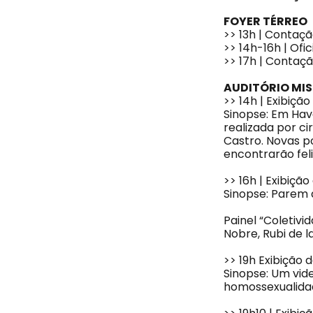
FOYER TÉRREO
>> 13h | Contaçã
>> 14h-16h | Ofi
>> 17h | Contaçã
AUDITÓRIO MIS
>> 14h | Exibiçã
Sinopse: Em Hava
realizada por ci
Castro. Novas p
encontrarão feli
>> 16h | Exibição
Sinopse: Parem
Painel “Coletivi
Nobre, Rubi de l
>> 19h Exibição 
Sinopse: Um vide
homossexualida