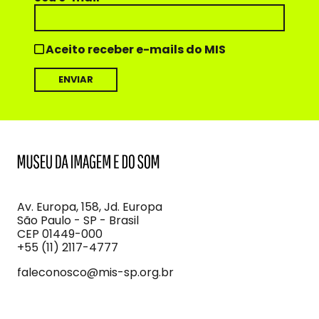
Aceito receber e-mails do MIS
MIS
Museu
da
Imagem
Av. Europa, 158, Jd. Europa
e
São Paulo - SP - Brasil
do
CEP 01449-000
Som
+55 (11) 2117-4777
faleconosco@mis-sp.org.br