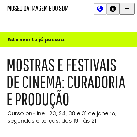
Men
MIS
Museu
Prin
da
Imagem
e
do
Este evento já passou.
Som
MOSTRAS E FESTIVAIS
DE CINEMA: CURADORIA
E PRODUÇÃO
Curso on-line | 23, 24, 30 e 31 de janeiro,
segundas e terças, das 19h às 21h