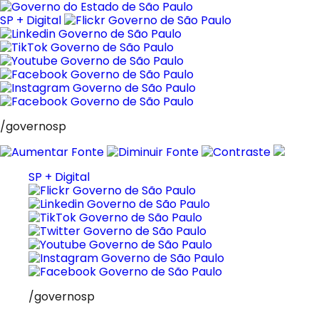
Pular
para
SP + Digital
o
conteúdo
/governosp
SP + Digital
/governosp